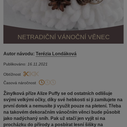
NETRADIČNÍ VÁNOČNÍ VĚNEC
Autor návodu:
Terézia Londáková
Publikováno:
16.11.2021
Obtížnost
Časová náročnost
Žinylková příze Alize Puffy se od ostatních odlišuje
svými velkými očky, díky své hebkosti si ji zamilujete na
první dotek a nemusíte ji využít pouze na pletení. Třeba
na takovém dekoračním vánočním věnci bude působit
jako nadýchaný sníh. Pak už stačí jen vyjít si na
procházku do přírody a posbírat lesní šišky na