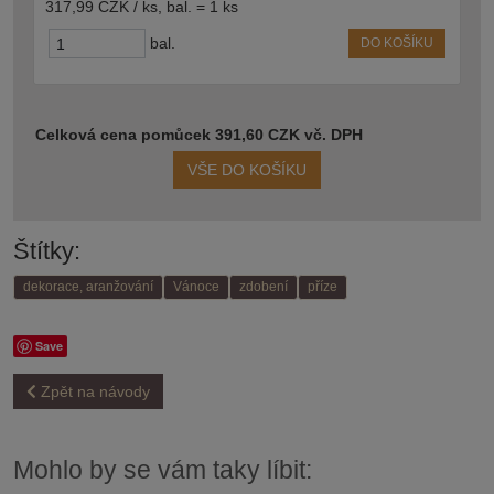
317,99 CZK / ks
,
bal. = 1 ks
bal.
DO KOŠÍKU
Celková cena pomůcek 391,60 CZK vč. DPH
VŠE DO KOŠÍKU
Štítky:
dekorace, aranžování
Vánoce
zdobení
příze
Save
Zpět na návody
Mohlo by se vám taky líbit: