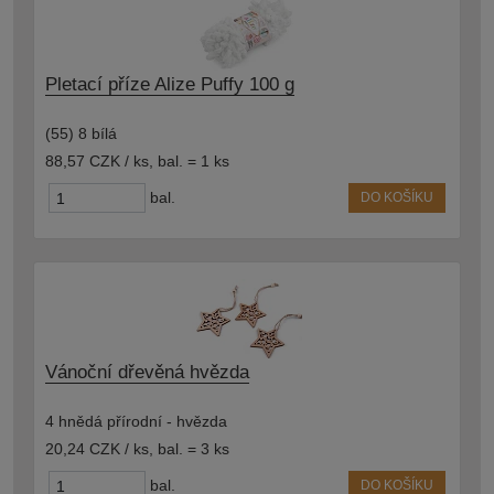
Pletací příze Alize Puffy 100 g
(55) 8 bílá
88,57 CZK / ks
,
bal. = 1 ks
bal.
DO KOŠÍKU
Vánoční dřevěná hvězda
4 hnědá přírodní - hvězda
20,24 CZK / ks
,
bal. = 3 ks
bal.
DO KOŠÍKU