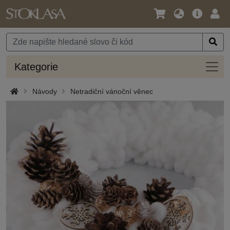
Jazyk
Hlavní
Přihl
/
nabídka
Měna
Kateg
Kategorie
Návody
Netradiční vánoční věnec