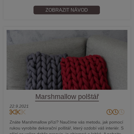
ZOBRAZIT NÁVOD
Marshmallow polštář
22.9.2021
Znáte Marshmallow přízi? Naučíme vás metodu, jak pomocí
rukou vyrobíte dekorační polštář, který ozdobí váš interiér. S
přízí se velice dobře pracuje, je objemná a lehká. A nebojte,