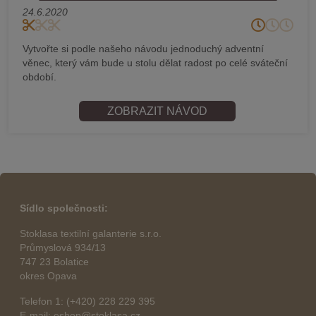
24.6.2020
Vytvořte si podle našeho návodu jednoduchý adventní
věnec, který vám bude u stolu dělat radost po celé sváteční
období.
ZOBRAZIT NÁVOD
Sídlo společnosti:
Stoklasa textilní galanterie s.r.o.
Průmyslová 934/13
747 23 Bolatice
okres Opava
Telefon 1: (+420) 228 229 395
E-mail: eshop@stoklasa.cz