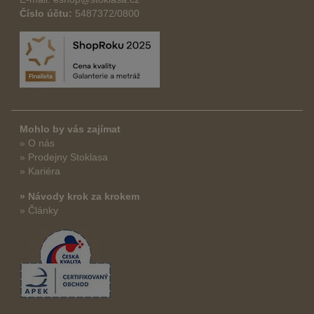
Číslo účtu:
5487372/0800
Mohlo by vás zajímat
» O nás
» Prodejny Stoklasa
» Kariéra
» Návody krok za krokem
» Články