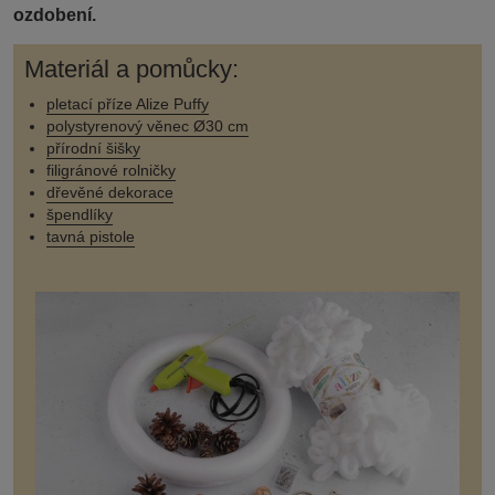
ozdobení.
Materiál a pomůcky:
pletací příze Alize Puffy
polystyrenový věnec Ø30 cm
přírodní šišky
filigránové rolničky
dřevěné dekorace
špendlíky
tavná pistole