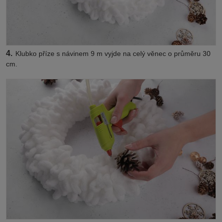
4.
Klubko příze s návinem 9 m vyjde na celý věnec o průměru 30
cm.