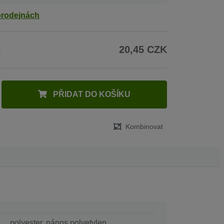
prodejnách
H
20,45 CZK
PŘIDAT DO KOŠÍKU
Kombinovat
polyester, nános polyetylen