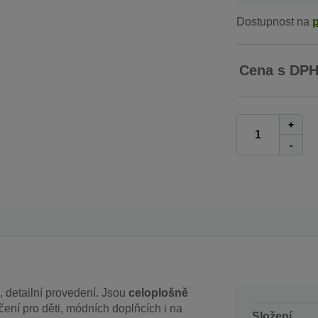
Dostupnost na
Cena s DP
+
-
í, detailní provedení. Jsou
celoplošně
ení pro děti, módních doplňcích i na
Složení