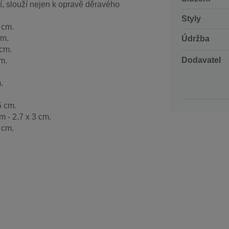
í, slouží nejen k opravě děravého
Styly
 cm.
cm.
Údržba
 cm.
Dodavatel
m.
.
5 cm.
 - 2,7 x 3 cm.
 cm.