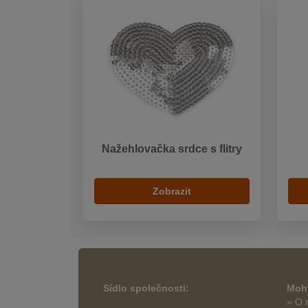
Nažehlovačka srdce s flitry
Zobrazit
Sídlo společnosti:
Mohl
» O 