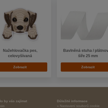
Nažehlovačka pes,
Bavlněná stuha / plátno
celovyšívaná
šíře 25 mm
Zobrazit
Zobrazit
o by vás zajímat
Důležité informace
nás
» Nastavení souborů cookie