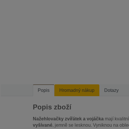
Popis
Hromadný nákup
Dotazy
Popis zboží
Nažehlovačky zvířátek a vojáčka
mají kvalitn
vyšívané
, jemně se lesknou. Vyniknou na obleč