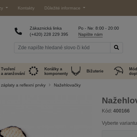
zy
Kontakty
Důležité informace
Zákaznická linka
Po - Ne: 8:00 - 20:00
(+420) 228 229 395
Napište nám
Tvoření
Korálky a
Mód
Bižuterie
a aranžování
komponenty
dop
záplaty a reflexní prvky
Nažehlovačky
Nažehlov
Kód:
400166
Vyberte variantu