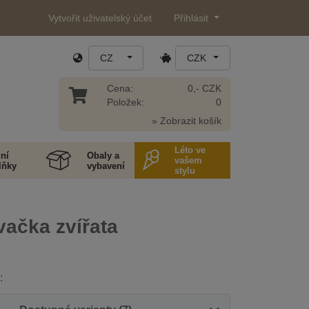
Vytvořit uživatelský účet
Přihlásit
CZ
CZK
Cena:
0,- CZK
Položek:
0
» Zobrazit košík
Léto ve
ní
Obaly a
vašem
lňky
vybavení
stylu
ačka zvířata
: