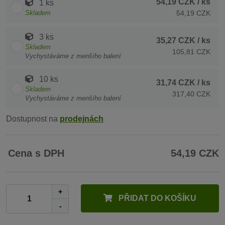
54,19 CZK
/ ks
1 ks
Skladem
54,19 CZK
3 ks
35,27 CZK
/ ks
Skladem
105,81 CZK
Vychystáváme z menšího balení
10 ks
31,74 CZK
/ ks
Skladem
317,40 CZK
Vychystáváme z menšího balení
Dostupnost na
prodejnách
Cena s DPH
54,19 CZK
+
PŘIDAT DO KOŠÍKU
-