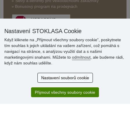
» Slevy a benefity pro velkoobchodní zákazníky
» Bonusový program na prodejnách
Nastavení STOKLASA Cookie
Když kliknete na „Přijmout všechny soubory cookie“, poskytnete
tím souhlas k jejich ukládání na vašem zařízení, což pomáhá s
Hodnocení
navigací na stránce, s analýzou využití dat a s našimi
zákazníků
marketingovými snahami. Můžete to
odmítnout
, ale budeme rádi,
když nám souhlas udělíte.
29.7.2026
Super obchod, kvalitní zboží za slušné ceny. Vřele
Nastavení souborů cookie
doporučuji.
19.7.2026
Přijmout všechny soubory cookie
Sortiment za fajn ceny a hlavně super rychlé dodání. Moc
děkuji!.
» Aktuálně 19084 recenzí
* Recenze neověřujeme