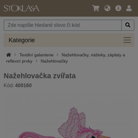
Jazyk
Hlavní
Přihl
/
nabídka
Měna
Kateg
Kategorie
Textilní galanterie
Nažehlovačky, nášivky, záplaty a
reflexní prvky
Nažehlovačky
Nažehlovačka zvířata
Kód:
400160