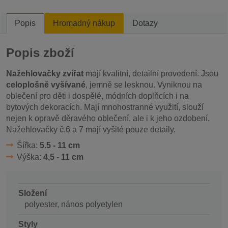
Popis
Hromadný nákup
Dotazy
Popis zboží
Nažehlovačky zvířat
mají kvalitní, detailní provedení. Jsou
celoplošně vyšívané
, jemně se lesknou. Vyniknou na
oblečení pro děti i dospělé, módních doplňcích i na
bytových dekoracích. Mají mnohostranné využití, slouží
nejen k opravě děravého oblečení, ale i k jeho ozdobení.
Nažehlovačky č.6 a 7 mají vyšité pouze detaily.
Šířka:
5.5 - 11 cm
Výška:
4,5 - 11 cm
Složení
polyester, nános polyetylen
Styly