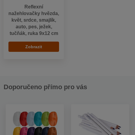
Reflexní
nažehlovačky hvězda,
květ, srdce, smajlík,
auto, pes, ježek,
tučňák, ruka 9x12 cm
Zobrazit
Doporučeno přímo pro vás