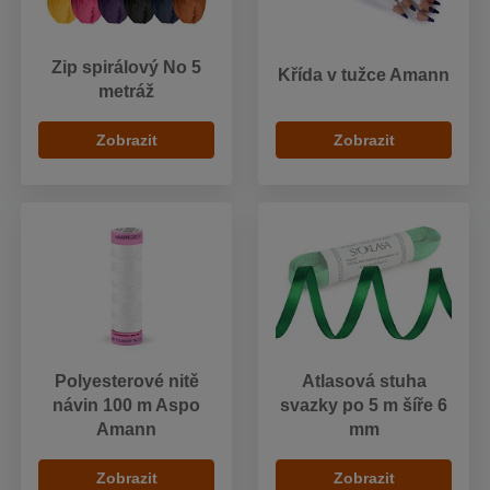
Zip spirálový No 5
Křída v tužce Amann
metráž
Zobrazit
Zobrazit
Polyesterové nitě
Atlasová stuha
návin 100 m Aspo
svazky po 5 m šíře 6
Amann
mm
Zobrazit
Zobrazit