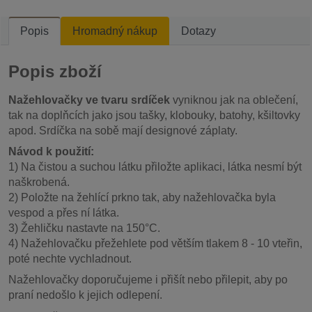
Popis
Hromadný nákup
Dotazy
Popis zboží
Nažehlovačky ve tvaru srdíček
vyniknou jak na oblečení,
tak na doplňcích jako jsou tašky, klobouky, batohy, kšiltovky
apod. Srdíčka na sobě mají designové záplaty.
Návod k použití:
1) Na čistou a suchou látku přiložte aplikaci, látka nesmí být
naškrobená.
2) Položte na žehlící prkno tak, aby nažehlovačka byla
vespod a přes ní látka.
3) Žehličku nastavte na 150°C.
4) Nažehlovačku přežehlete pod větším tlakem 8 - 10 vteřin,
poté nechte vychladnout.
Nažehlovačky doporučujeme i přišít nebo přilepit, aby po
praní nedošlo k jejich odlepení.