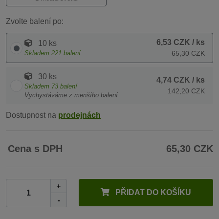
Zvolte balení po:
6,53 CZK
/ ks
10 ks
Skladem
221
balení
65,30 CZK
30 ks
4,74 CZK
/ ks
Skladem
73
balení
142,20 CZK
Vychystáváme z menšího balení
Dostupnost na
prodejnách
Cena s DPH
65,30 CZK
+
PŘIDAT DO KOŠÍKU
-