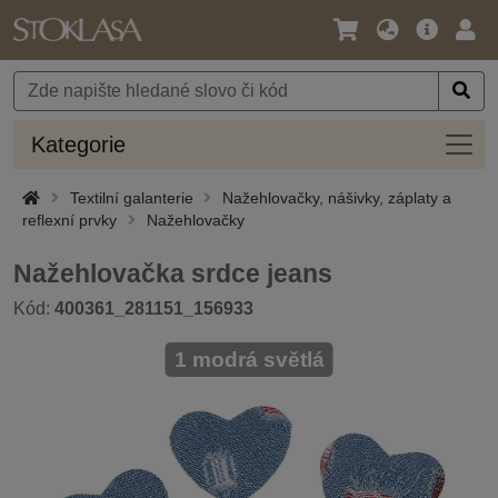
Jazyk
Hlavní
Přihl
/
nabídka
Měna
Kateg
Kategorie
Textilní galanterie
Nažehlovačky, nášivky, záplaty a
reflexní prvky
Nažehlovačky
Nažehlovačka srdce jeans
Kód:
400361_281151_156933
1 modrá světlá