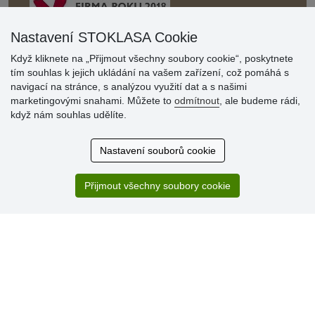
Nastavení STOKLASA Cookie
Když kliknete na „Přijmout všechny soubory cookie“, poskytnete
Hodnocení
tím souhlas k jejich ukládání na vašem zařízení, což pomáhá s
zákazníků
navigací na stránce, s analýzou využití dat a s našimi
marketingovými snahami. Můžete to
odmítnout
, ale budeme rádi,
29.7.2026
když nám souhlas udělíte.
Super obchod, kvalitní zboží za slušné ceny. Vřele
doporučuji.
Nastavení souborů cookie
19.7.2026
Sortiment za fajn ceny a hlavně super rychlé dodání. Moc
děkuji!.
Přijmout všechny soubory cookie
» Aktuálně 19084 recenzí
* Recenze neověřujeme