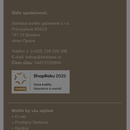
Sídlo společnosti:
Stoklasa textilní galanterie s.r.o.
Průmyslová 934/13
747 23 Bolatice
okres Opava
Telefon 1: (+420) 228 229 395
E-mail: eshop@stoklasa.cz
Číslo účtu:
5487372/0800
Mohlo by vás zajímat
» O nás
» Prodejny Stoklasa
» Kariéra