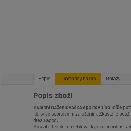
Popis
Hromadný nákup
Dotazy
Popis zboží
Kvalitní nažehlovačka sportovního míče
potě
kluky se sportovním založením. Zkuste je použí
dresu apod.
Použití:
Textilní nažehlovačky mají mnohostrann