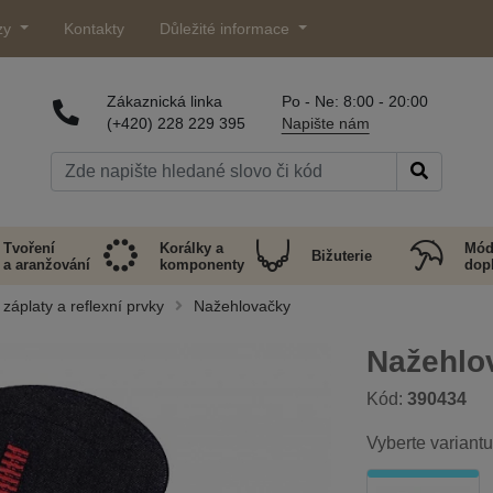
zy
Kontakty
Důležité informace
Zákaznická linka
Po - Ne: 8:00 - 20:00
(+420) 228 229 395
Napište nám
Tvoření
Korálky a
Mód
Bižuterie
a aranžování
komponenty
dop
záplaty a reflexní prvky
Nažehlovačky
Nažehlov
Kód:
390434
Vyberte variantu