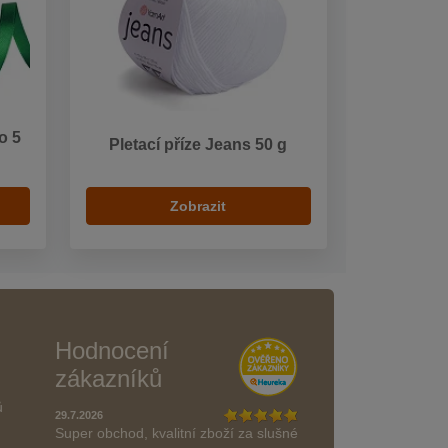
o 5
Pletací příze Jeans 50 g
Zobrazit
Hodnocení
zákazníků
ů
29.7.2026
Super obchod, kvalitní zboží za slušné