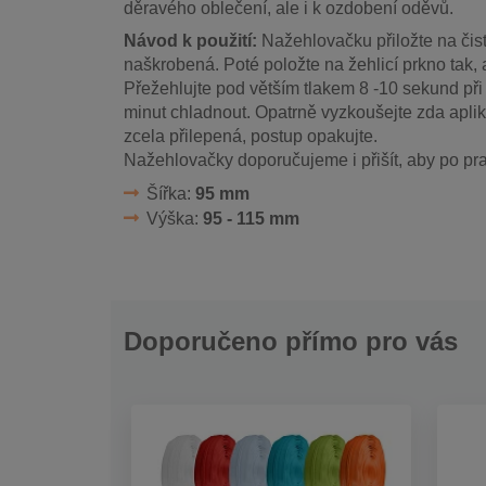
děravého oblečení, ale i k ozdobení oděvů.
Návod k použití:
Nažehlovačku přiložte na čist
naškrobená. Poté položte na žehlicí prkno tak, 
Přežehlujte pod větším tlakem 8 -10 sekund př
minut chladnout. Opatrně vyzkoušejte zda aplik
zcela přilepená, postup opakujte.
Nažehlovačky doporučujeme i přišít, aby po pra
Šířka:
95 mm
Výška:
95 - 115 mm
Doporučeno přímo pro vás