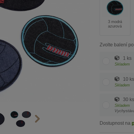
3 modrá
azurová
Zvolte balení po
1 ks
Skladem
10 k
Skladem
30 k
Skladem
Vychystáv
Dostupnost na