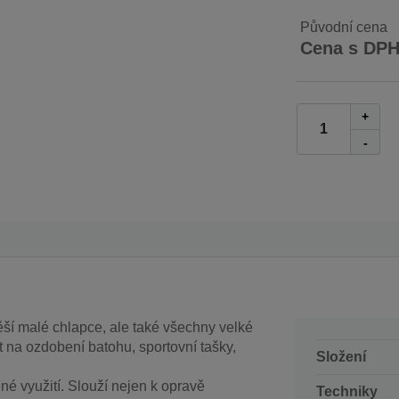
Původní cena
Cena s DP
+
-
ší malé chlapce, ale také všechny velké
t na ozdobení batohu, sportovní tašky,
Složení
é využití. Slouží nejen k opravě
Techniky