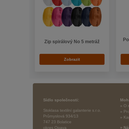
Po
Zip spirálový No 5 metráž
Zobrazit
Sídlo společnosti:
Mohl
» O 
Stoklasa textilní galanterie s.r.o.
» Pr
Průmyslová 934/13
» Ka
747 23 Bolatice
okres Opava
» Ná