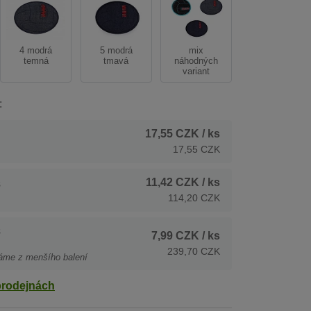
4 modrá
5 modrá
mix
temná
tmavá
náhodných
variant
:
17,55 CZK
/ ks
17,55 CZK
11,42 CZK
/ ks
s
114,20 CZK
s
7,99 CZK
/ ks
239,70 CZK
áme z menšího balení
prodejnách