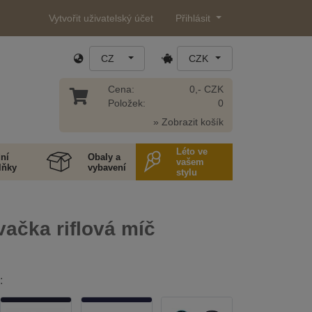
Vytvořit uživatelský účet
Přihlásit
CZ
CZK
Cena:
0,- CZK
Položek:
0
» Zobrazit košík
Léto ve
ní
Obaly a
vašem
lňky
vybavení
stylu
ačka riflová míč
: