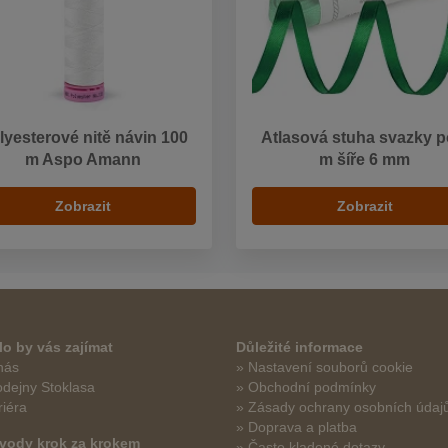
lyesterové nitě návin 100
Atlasová stuha svazky p
m Aspo Amann
m šíře 6 mm
Zobrazit
Zobrazit
o by vás zajímat
Důležité informace
nás
» Nastavení souborů cookie
odejny Stoklasa
» Obchodní podmínky
riéra
» Zásady ochrany osobních údaj
» Doprava a platba
vody krok za krokem
» Často kladené dotazy