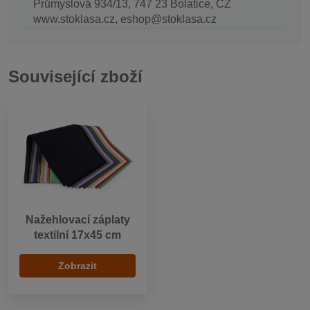
Průmyslová 934/13, 747 23 Bolatice, CZ
www.stoklasa.cz, eshop@stoklasa.cz
Související zboží
Nažehlovací záplaty
textilní 17x45 cm
Zobrazit