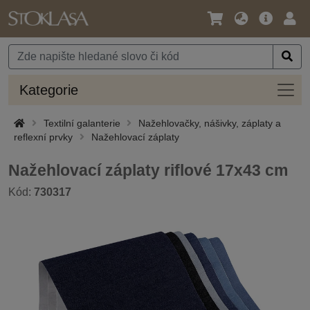
Jazyk
Hlavní
Přihl
/
nabídka
Měna
Kateg
Kategorie
Textilní galanterie
Nažehlovačky, nášivky, záplaty a
reflexní prvky
Nažehlovací záplaty
Nažehlovací záplaty riflové 17x43 cm
Kód:
730317