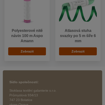
Polyesterové nitě
Atlasová stuha
návin 100 m Aspo
svazky po 5 m šíře 6
Amann
mm
Zobrazit
Zobrazit
Sídlo společnosti:
Stoklasa textilní galanterie s.r.o.
Průmyslová 934/13
747 23 Bolatice
okres Opava