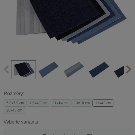
Rozměry:
5,3x7,9 cm
7,6x4,9 cm
11x14 cm
13x18 cm
17x43 cm
20x43 cm
Vyberte variantu: