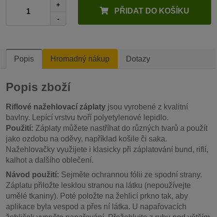
+
PŘIDAT DO KOŠÍKU
-
Popis
Hromadný nákup
Dotazy
Popis zboží
Riflové nažehlovací záplaty
jsou vyrobené z kvalitní
bavlny. Lepící vrstvu tvoří polyetylenové lepidlo.
Použití:
Záplaty můžete nastříhat do různých tvarů a použít
jako ozdobu na oděvy, například košile či saka.
Nažehlovačky využijete i klasicky při záplatování bund, riflí,
kalhot a dalšího oblečení.
Návod použití:
Sejměte ochrannou fólii ze spodní strany.
Záplatu přiložte lesklou stranou na látku (nepoužívejte
umělé tkaniny). Poté položte na žehlicí prkno tak, aby
aplikace byla vespod a přes ní látka. U napařovacích