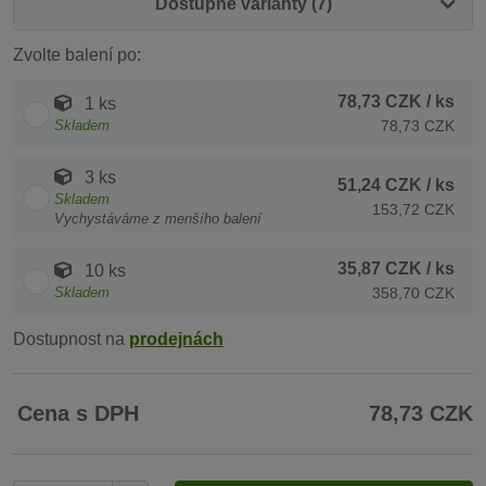
Dostupné varianty (7)
Zvolte balení po:
78,73 CZK
/ ks
1 ks
Skladem
78,73 CZK
3 ks
51,24 CZK
/ ks
Skladem
153,72 CZK
Vychystáváme z menšího balení
35,87 CZK
/ ks
10 ks
Skladem
358,70 CZK
Dostupnost na
prodejnách
Cena s DPH
78,73 CZK