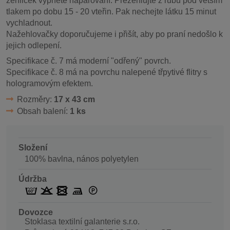
žehliček vypněte napařování. Přežehlujte z rubu pod větším
tlakem po dobu 15 - 20 vteřin. Pak nechejte látku 15 minut
vychladnout.
Nažehlovačky doporučujeme i přišít, aby po praní nedošlo k
jejich odlepení.
Specifikace č. 7 má moderní "odřený" povrch.
Specifikace č. 8 má na povrchu nalepené třpytivé flitry s
hologramovým efektem.
Rozměry:
17 x 43 cm
Obsah balení:
1 ks
Složení
100% bavlna, nános polyetylen
Údržba
Dovozce
Stoklasa textilní galanterie s.r.o.