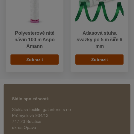
Polyesterové nitě
Atlasová stuha
návin 100 m Aspo
svazky po 5 m šíře 6
Amann
mm
Zobrazit
Zobrazit
Sídlo společnosti:
Stoklasa textilní galanterie s.r.o.
Průmyslová 934/13
747 23 Bolatice
okres Opava