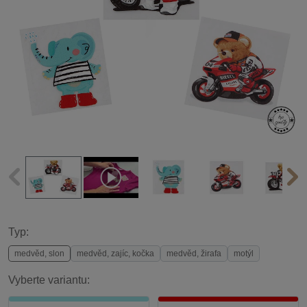
Typ:
medvěd, slon
medvěd, zajíc, kočka
medvěd, žirafa
motýl
Vyberte variantu: