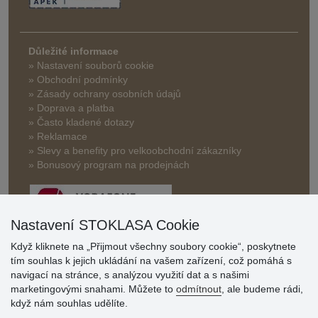
Důležité informace
» Nastavení souborů cookie
» Obchodní podmínky
» Zásady ochrany osobních údajů
» Doprava a platba
» Často kladené dotazy
» Reklamace
» Slevy a benefity pro velkoobchodní zákazníky
» Bonusový program na prodejnách
Nastavení STOKLASA Cookie
Když kliknete na „Přijmout všechny soubory cookie“, poskytnete
tím souhlas k jejich ukládání na vašem zařízení, což pomáhá s
Hodnocení
navigací na stránce, s analýzou využití dat a s našimi
zákazníků
marketingovými snahami. Můžete to
odmítnout
, ale budeme rádi,
když nám souhlas udělíte.
29.7.2026