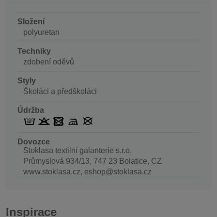
Složení
polyuretan
Techniky
zdobení oděvů
Styly
Školáci a předškoláci
Údržba
Dovozce
Stoklasa textilní galanterie s.r.o.
Průmyslová 934/13, 747 23 Bolatice, CZ
www.stoklasa.cz, eshop@stoklasa.cz
Inspirace