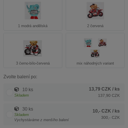
1 modrá andělská
2 červená
3 černo-bílo-červená
mix náhodných variant
Zvolte balení po:
13,79 CZK
/ ks
10 ks
Skladem
137,90 CZK
30 ks
10,- CZK
/ ks
Skladem
300,- CZK
Vychystáváme z menšího balení