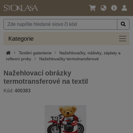
Jazyk
Hlavní
Přihl
/
nabídka
Měna
Kateg
Kategorie
Textilní galanterie
Nažehlovačky, nášivky, záplaty a
reflexní prvky
Nažehlovačky termotransferové
Nažehlovací obrázky
termotransferové na textil
Kód:
400383