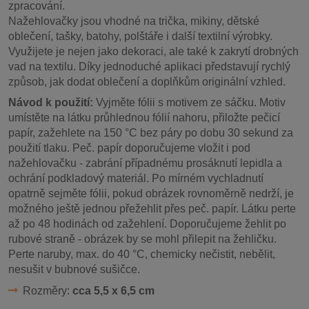
zpracování.
Nažehlovačky jsou vhodné na trička, mikiny, dětské
oblečení, tašky, batohy, polštáře i další textilní výrobky.
Využijete je nejen jako dekoraci, ale také k zakrytí drobných
vad na textilu. Díky jednoduché aplikaci představují rychlý
způsob, jak dodat oblečení a doplňkům originální vzhled.
Návod k použití:
Vyjměte fólii s motivem ze sáčku. Motiv
umístěte na látku průhlednou fólií nahoru, přiložte pečicí
papír, zažehlete na 150 °C bez páry po dobu 30 sekund za
použití tlaku. Peč. papír doporučujeme vložit i pod
nažehlovačku - zabrání případnému prosáknutí lepidla a
ochrání podkladový materiál. Po mírném vychladnutí
opatrně sejměte fólii, pokud obrázek rovnoměrně nedrží, je
možného ještě jednou přežehlit přes peč. papír. Látku perte
až po 48 hodinách od zažehlení. Doporučujeme žehlit po
rubové straně - obrázek by se mohl přilepit na žehličku.
Perte naruby, max. do 40 °C, chemicky nečistit, nebělit,
nesušit v bubnové sušičce.
Rozměry:
cca 5,5 x 6,5 cm