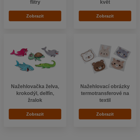
flitry
květ
Zobrazit
Zobrazit
Nažehlovačka želva,
Nažehlovací obrázky
krokodýl, delfín,
termotransferové na
žralok
textil
Zobrazit
Zobrazit