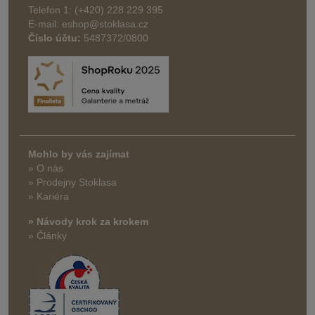
Telefon 1: (+420) 228 229 395
E-mail: eshop@stoklasa.cz
Číslo účtu:
5487372/0800
Mohlo by vás zajímat
» O nás
» Prodejny Stoklasa
» Kariéra
» Návody krok za krokem
» Články