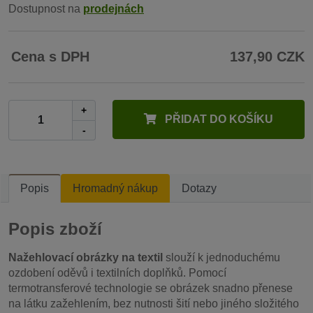
Dostupnost na
prodejnách
Cena s DPH
137,90 CZK
+
PŘIDAT DO KOŠÍKU
-
Popis
Hromadný nákup
Dotazy
Popis zboží
Nažehlovací obrázky na textil
slouží k jednoduchému
ozdobení oděvů i textilních doplňků. Pomocí
termotransferové technologie se obrázek snadno přenese
na látku zažehlením, bez nutnosti šití nebo jiného složitého