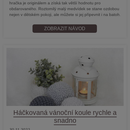
hračka je originálem a získá tak větší hodnotu pro
obdarovaného. Roztomilý malý medvídek se stane ozdobou
nejen v dětském pokoji, ale můžete si jej připevnit i na batoh.
ZOBRAZIT NÁVOD
Háčkovaná vánoční koule rychle a
snadno
30.11.2022