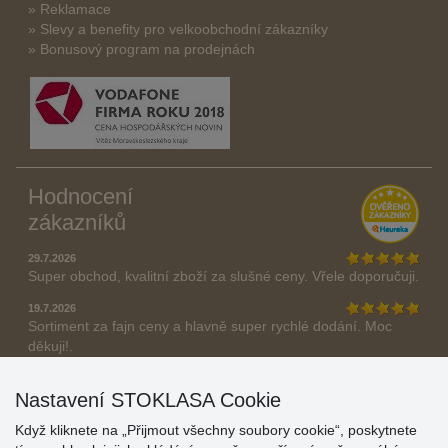
» Reklamace
» Slevy a benefity pro velkoobchodní zákazníky
» Bonusový program na prodejnách
Hodnocení
zákazníků
29.7.2026
Super obchod, kvalitní zboží za slušné ceny. Vřele doporučuji.
19.7.2026
Sortiment za fajn ceny a hlavně super rychlé dodání. Moc
děkuji!.
» Aktuálně 19084 recenzí
Nastavení STOKLASA Cookie
* Recenze neověřujeme
Když kliknete na „Přijmout všechny soubory cookie“, poskytnete