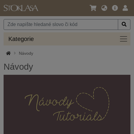
Jazyk
Hlavní
Přihl
/
nabídka
Měna
Kateg
Kategorie
Návody
Návody