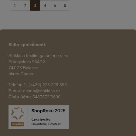
1
2
3
4
5
6
Sídlo společnosti:
Stoklasa textilní galanterie s.r.o.
Průmyslová 934/13
747 23 Bolatice
okres Opava
Telefon 1: (+420) 228 229 395
E-mail: eshop@stoklasa.cz
Číslo účtu:
5487372/0800