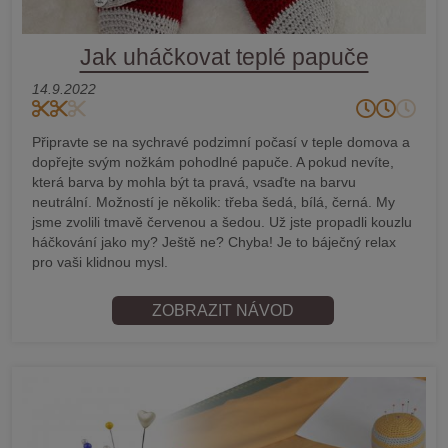
Jak uháčkovat teplé papuče
14.9.2022
Připravte se na sychravé podzimní počasí v teple domova a
dopřejte svým nožkám pohodlné papuče. A pokud nevíte,
která barva by mohla být ta pravá, vsaďte na barvu
neutrální. Možností je několik: třeba šedá, bílá, černá. My
jsme zvolili tmavě červenou a šedou. Už jste propadli kouzlu
háčkování jako my? Ještě ne? Chyba! Je to báječný relax
pro vaši klidnou mysl.
ZOBRAZIT NÁVOD