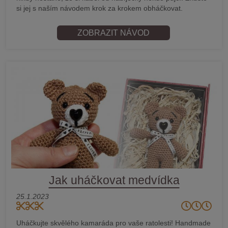
si jej s naším návodem krok za krokem obháčkovat.
ZOBRAZIT NÁVOD
Jak uháčkovat medvídka
25.1.2023
Uháčkujte skvělého kamaráda pro vaše ratolesti! Handmade