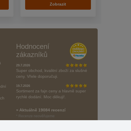
Zobrazit
Hodnocení
zákazníků
ů
29.7.2026
Super obchod, kvalitní zboží za slušné
ceny. Vřele doporučuji.
odní
19.7.2026
Sortiment za fajn ceny a hlavně super
rychlé dodání. Moc děkuji!.
ách
» Aktuálně 19084 recenzí
* Recenze neověřujeme