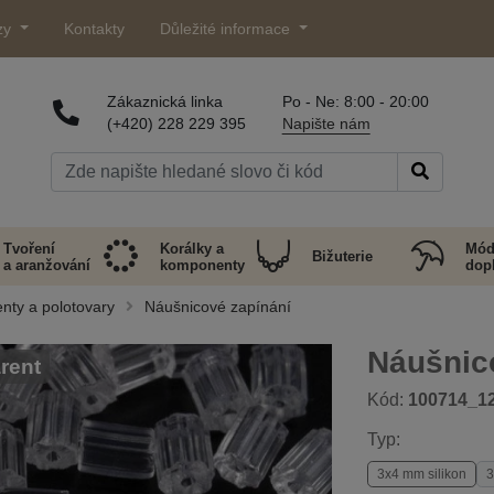
zy
Kontakty
Důležité informace
Zákaznická linka
Po - Ne: 8:00 - 20:00
(+420) 228 229 395
Napište nám
Tvoření
Korálky a
Mód
Bižuterie
a aranžování
komponenty
dop
nty a polotovary
Náušnicové zapínání
Náušnic
rent
Kód:
100714_1
Typ:
3x4 mm silikon
3