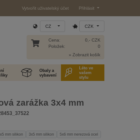
Vytvořit uživatelský účet
Přihlásit
CZ
CZK
Cena:
0,- CZK
Položek:
0
» Zobrazit košík
Léto ve
ní
Obaly a
vašem
lňky
vybavení
stylu
ová zarážka 3x4 mm
28453_37522
x5 mm silikon
3x5 mm silikon
5x6 mm nerezová ocel