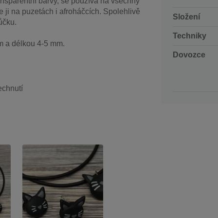
ansparentní barvy, se používá na všechny
 ji na puzetách i afroháčcích. Spolehlivě
Složení
ůčku.
Techniky
m a délkou 4-5 mm.
Dovozce
echnutí