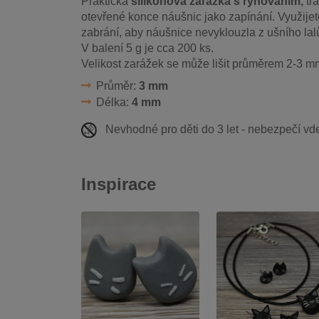
Praktická
silikonová zarážka s rýhováním,
tr
otevřené konce náušnic jako zapínání. Využijete
zabrání, aby náušnice nevyklouzla z ušního lal
V balení 5 g je cca 200 ks.
Velikost zarážek se může lišit průměrem 2-3 m
Průměr:
3 mm
Délka:
4 mm
Nevhodné pro děti do 3 let - nebezpečí vd
Inspirace