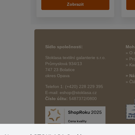
Zobrazit
Sídlo společnosti:
Mohl
» O 
Stoklasa textilní galanterie s.r.o.
» Pr
Průmyslová 934/13
» Ka
747 23 Bolatice
okres Opava
» Ná
» Čl
Telefon 1: (+420) 228 229 395
E-mail: eshop@stoklasa.cz
Číslo účtu:
5487372/0800