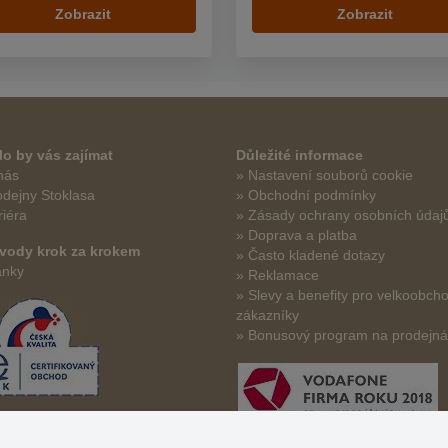
Zobrazit
Zobrazit
o by vás zajímat
Důležité informace
nás
» Nastavení souborů cookie
odejny Stoklasa
» Obchodní podmínky
riéra
» Zásady ochrany osobních údaj
» Doprava a platba
vody krok za krokem
» Často kladené dotazy
ánky
» Reklamace
» Slevy a benefity pro velkoobch
zákazníky
» Bonusový program na prodejn