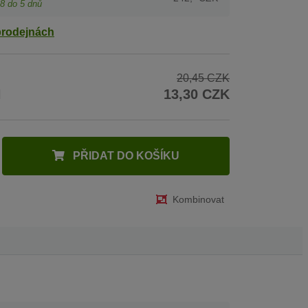
8
do 5 dnů
prodejnách
20,45 CZK
H
13,30 CZK
PŘIDAT DO KOŠÍKU
Kombinovat