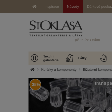
Inspirace
Návody
Dárkové pouka
… již 36 let s Vámi
Textilní
Látky
galanterie
Korálky a komponenty
Bižuterní kompone
transpa
-35%