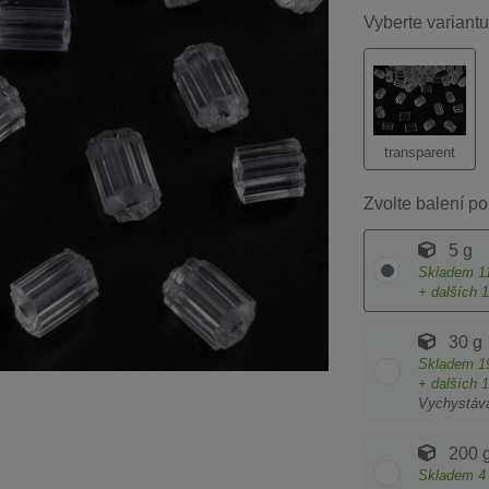
Vyberte variantu
transparent
Zvolte balení po
5 g
Skladem
1
+ dalších
1
30 g
Skladem
1
+ dalších
1
Vychystáv
200 
Skladem
4