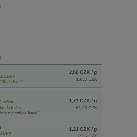
:
:
2,66 CZK
/ g
16
balení
13,30 CZK
120
do 5 dnů
1,73 CZK
/ g
9
balení
86
do 5 dnů
51,90 CZK
áme z menšího balení
g
1,21 CZK
/ g
balení
242,- CZK