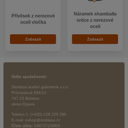
Náramek shamballa
Přívěsek z nerezové
srdce z nerezové
oceli vločka
oceli
Zobrazit
Zobrazit
Sídlo společnosti:
Stoklasa textilní galanterie s.r.o.
Průmyslová 934/13
747 23 Bolatice
okres Opava
Telefon 1: (+420) 228 229 395
E-mail: eshop@stoklasa.cz
Číslo účtu:
5487372/0800