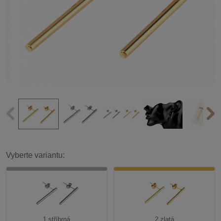
Vyberte variantu:
1 stříbrná
2 zlatá