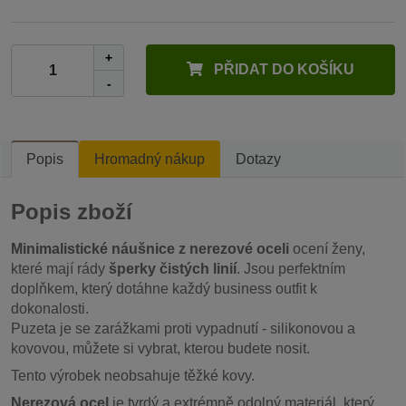
+
PŘIDAT DO KOŠÍKU
-
Popis
Hromadný nákup
Dotazy
Popis zboží
Minimalistické náušnice z nerezové oceli
ocení ženy,
které mají rády
šperky čistých linií
. Jsou perfektním
doplňkem, který dotáhne každý business outfit k
dokonalosti.
Puzeta je se zarážkami proti vypadnutí - silikonovou a
kovovou, můžete si vybrat, kterou budete nosit.
Tento výrobek neobsahuje těžké kovy.
Nerezová ocel
je tvrdý a extrémně odolný materiál, který