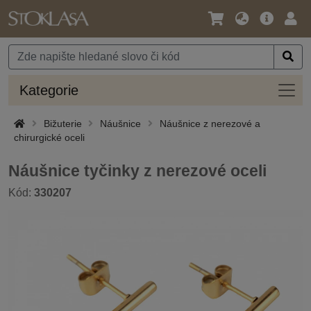
Jazyk
Hlavní
Přihl
/
nabídka
Měna
Kateg
Kategorie
Bižuterie
Náušnice
Náušnice z nerezové a
chirurgické oceli
Náušnice tyčinky z nerezové oceli
Kód:
330207