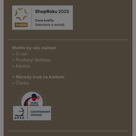
Mohlo by vás zajímat
» O nás
» Prodejny Stoklasa
» Kariéra
» Návody krok za krokem
» Články