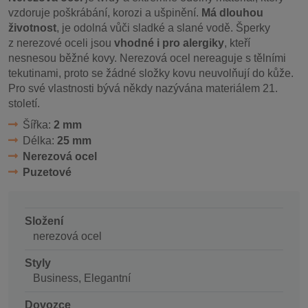
vzdoruje poškrábání, korozi a ušpinění.
Má dlouhou
životnost
, je odolná vůči sladké a slané vodě. Šperky
z nerezové oceli jsou
vhodné i pro alergiky
, kteří
nesnesou běžné kovy. Nerezová ocel nereaguje s tělními
tekutinami, proto se žádné složky kovu neuvolňují do kůže.
Pro své vlastnosti bývá někdy nazývána materiálem 21.
století.
Šířka:
2 mm
Délka:
25 mm
Nerezová ocel
Puzetové
Složení
nerezová ocel
Styly
Business, Elegantní
Dovozce