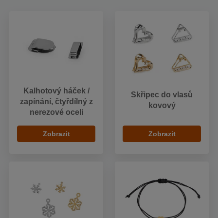
Kalhotový háček /
Skřipec do vlasů
zapínání, čtyřdílný z
kovový
nerezové oceli
Zobrazit
Zobrazit