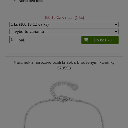
Nerezová ocel
100,19 CZK
/ bal. (1 ks)
bal.
Do košíku
Náramek z nerezové oceli křížek s broušenými kamínky
370593