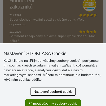
Hodnocení
zákazníků
29.7.2026
Super obchod, kvalitní zboží za slušné ceny. Vřele
doporučuji.
19.7.2026
Sortiment za fajn ceny a hlavně super rychlé dodání. Moc
děkuji!.
» Aktuálně 19084 recenzí
Nastavení STOKLASA Cookie
* Recenze neověřujeme
Když kliknete na „Přijmout všechny soubory cookie“, poskytnete
tím souhlas k jejich ukládání na vašem zařízení, což pomáhá s
navigací na stránce, s analýzou využití dat a s našimi
marketingovými snahami. Můžete to
odmítnout
, ale budeme rádi,
když nám souhlas udělíte.
Nastavení souborů cookie
Přijmout všechny soubory cookie