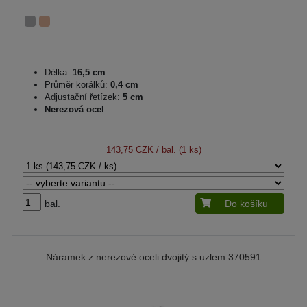
Délka:
16,5 cm
Průměr korálků:
0,4 cm
Adjustační řetízek:
5 cm
Nerezová ocel
143,75 CZK
/ bal. (1 ks)
bal.
Do košíku
Náramek z nerezové oceli dvojitý s uzlem 370591