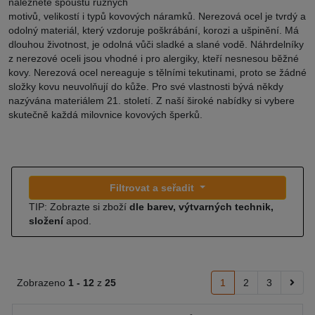
naleznete spoustu různých
motivů, velikostí i typů kovových náramků. Nerezová ocel je tvrdý a
odolný materiál, který vzdoruje poškrábání, korozi a ušpinění. Má
dlouhou životnost, je odolná vůči sladké a slané vodě. Náhrdelníky
z nerezové oceli jsou vhodné i pro alergiky, kteří nesnesou běžné
kovy. Nerezová ocel nereaguje s tělními tekutinami, proto se žádné
složky kovu neuvolňují do kůže. Pro své vlastnosti bývá někdy
nazývána materiálem 21. století. Z naší široké nabídky si vybere
skutečně každá milovnice kovových šperků.
Filtrovat a seřadit
TIP: Zobrazte si zboží
dle barev, výtvarných technik,
složení
apod.
Zobrazeno
1 -
12
z
25
1
2
3