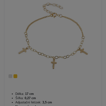
Délka:
17 cm
Šířka:
0,27 cm
Adjustační řetízek:
3,5 cm