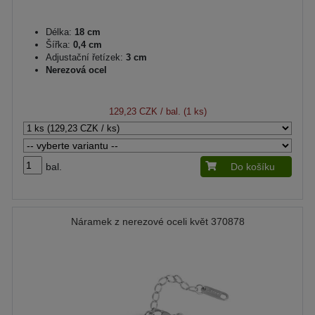
Délka:
18 cm
Šířka:
0,4 cm
Adjustační řetízek:
3 cm
Nerezová ocel
129,23 CZK
/ bal. (1 ks)
bal.
Do košíku
Náramek z nerezové oceli květ 370878