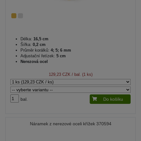
Délka:
16,5 cm
Šířka:
0,2 cm
Průměr korálků:
4; 5; 6 mm
Adjustační řetízek:
5 cm
Nerezová ocel
129,23 CZK
/ bal. (1 ks)
bal.
Do košíku
Náramek z nerezové oceli křížek 370594