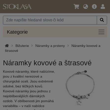
Jazyk
Hlavní
Přihl
/
nabídka
Měna
Kateg
Kategorie
Bižuterie
Náramky a prsteny
Náramky kovové a
štrasové
Náramky kovové a štrasové
Kovové náramky, které nabízíme,
jsou z kvalitní nerezové a
chirurgické oceli. Jsou extrémně
odolné, bez těžkých kovů.
Kovové náramky jsou jednou z
nejoblíbenějších dámských
ozdob. V oblíbenosti jim pomáhá
variabilita – v naší nabídce