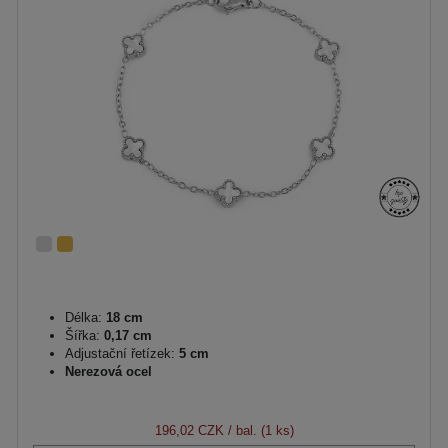
Délka:
18 cm
Šířka:
0,17 cm
Adjustační řetízek:
5 cm
Nerezová ocel
196,02 CZK
/ bal. (1 ks)