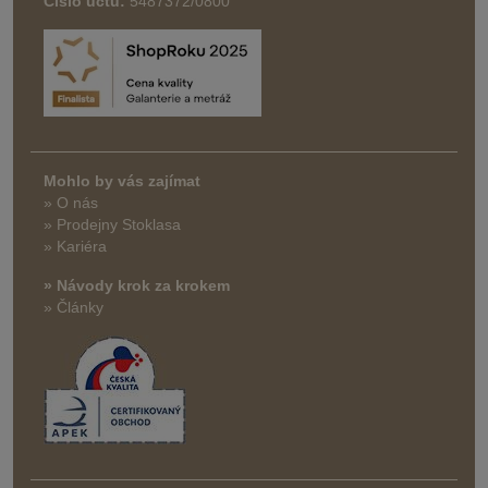
Číslo účtu:
5487372/0800
Mohlo by vás zajímat
» O nás
» Prodejny Stoklasa
» Kariéra
» Návody krok za krokem
» Články