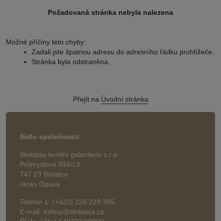
Požadovaná stránka nebyla nalezena
Možné příčiny této chyby:
Zadali jste špatnou adresu do adresního řádku prohlížeče.
Stránka byla odstraněna.
Přejít na
Úvodní stránka
Sídlo společnosti:
Stoklasa textilní galanterie s.r.o.
Průmyslová 934/13
747 23 Bolatice
okres Opava
Telefon 1: (+420) 228 229 395
E-mail: eshop@stoklasa.cz