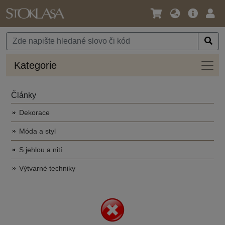
Jazyk
Hlavní
Přihl
/
nabídka
Měna
Kateg
Kategorie
Články
Dekorace
Móda a styl
S jehlou a nití
Výtvarné techniky