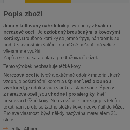
Popis zboží
Jemný ketlovaný náhrdelník
je vyrobený
z kvalitní
nerezové oceli
. Je
ozdobený broušenými a kovovými
korálky
. Broušené korálky se jemně třpytí, náhrdelník se
hodí k slavnostním šatům i na běžné nošení, má velice
všestranné využití.
Zapíná se na karabinku a prodlužovací řetízek.
Tento výrobek neobsahuje těžké kovy.
Nerezová ocel
je tvrdý a extrémně odolný materiál, který
vzdoruje poškrábání, korozi a ušpinění.
Má dlouhou
životnost
, je odolná vůči sladké a slané vodě. Šperky
z nerezové oceli jsou
vhodné i pro alergiky
, kteří
nesnesou běžné kovy. Nerezová ocel nereaguje s tělními
tekutinami, proto se žádné složky kovu neuvolňují do kůže.
Pro své vlastnosti bývá někdy nazývána materiálem 21.
století.
Délka:
40 cm