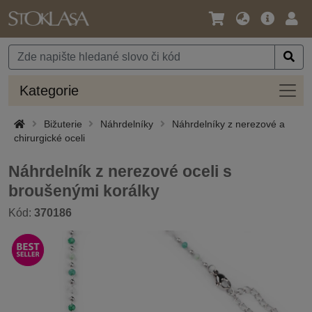
Jazyk
Hlavní
Přihl
/
nabídka
Měna
Kateg
Kategorie
Bižuterie
Náhrdelníky
Náhrdelníky z nerezové a
chirurgické oceli
Náhrdelník z nerezové oceli s
broušenými korálky
Kód:
370186