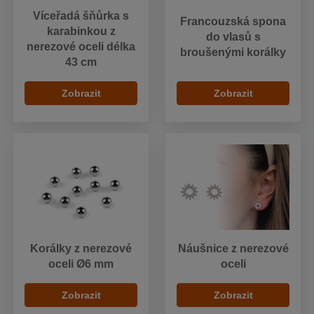
Víceřadá šňůrka s
Francouzská spona
karabinkou z
do vlasů s
nerezové oceli délka
broušenými korálky
43 cm
Zobrazit
Zobrazit
Korálky z nerezové
Náušnice z nerezové
oceli Ø6 mm
oceli
Zobrazit
Zobrazit