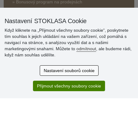
» Bonusový program na prodejnách
Nastavení STOKLASA Cookie
Když kliknete na „Přijmout všechny soubory cookie“, poskytnete
tím souhlas k jejich ukládání na vašem zařízení, což pomáhá s
navigací na stránce, s analýzou využití dat a s našimi
Hodnocení
marketingovými snahami. Můžete to
odmítnout
, ale budeme rádi,
zákazníků
když nám souhlas udělíte.
29.7.2026
Nastavení souborů cookie
Super obchod, kvalitní zboží za slušné ceny. Vřele
doporučuji.
Přijmout všechny soubory cookie
19.7.2026
Sortiment za fajn ceny a hlavně super rychlé dodání. Moc
děkuji!.
» Aktuálně 19084 recenzí
* Recenze neověřujeme