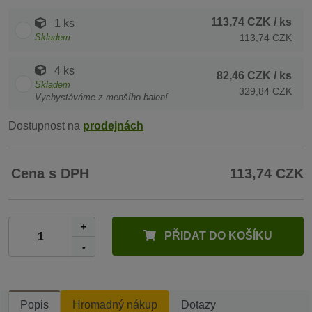
113,74 CZK
/ ks
1 ks
Skladem
113,74 CZK
4 ks
82,46 CZK
/ ks
Skladem
329,84 CZK
Vychystáváme z menšího balení
Dostupnost na
prodejnách
Cena s DPH
113,74 CZK
+
PŘIDAT DO KOŠÍKU
-
Popis
Hromadný nákup
Dotazy