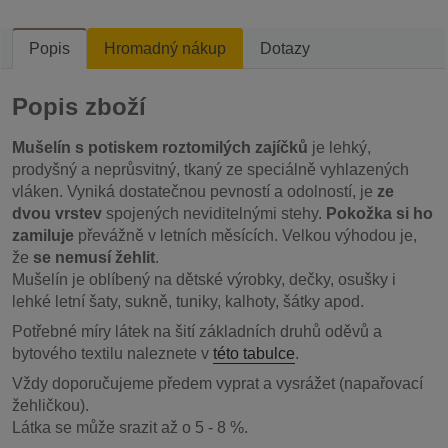
Popis
Hromadný nákup
Dotazy
Popis zboží
Mušelín s potiskem roztomilých zajíčků
je lehký,
prodyšný a neprůsvitný, tkaný ze speciálně vyhlazených
vláken. Vyniká dostatečnou pevností a odolností, je
ze
dvou vrstev
spojených neviditelnými stehy.
Pokožka si ho
zamiluje
převážně v letních měsících. Velkou výhodou je,
že
se nemusí žehlit
.
Mušelín je oblíbený na dětské výrobky, dečky, osušky i
lehké letní šaty, sukně, tuniky, kalhoty, šátky apod.
Potřebné míry látek na šití základních druhů oděvů a
bytového textilu naleznete v
této tabulce
.
Vždy doporučujeme předem vyprat a vysrážet (napařovací
žehličkou).
Látka se může srazit až o 5 - 8 %.