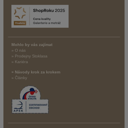
Mohlo by vás zajímat
» O nás
» Prodejny Stoklasa
» Kariéra
» Návody krok za krokem
» Články