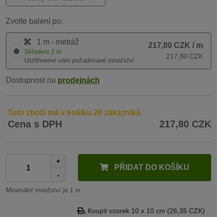
Zvolte balení po:
1 m - metráž
217,80 CZK
/ m
Skladem
1
m
217,80 CZK
Ustřihneme vám požadované množství
Dostupnost na
prodejnách
Toto zboží má v košíku 26 zákazníků
Cena s DPH
217,80 CZK
+
PŘIDAT DO KOŠÍKU
-
Minimální množství je 1 m
Koupit vzorek 10 x 10 cm (26,35 CZK)