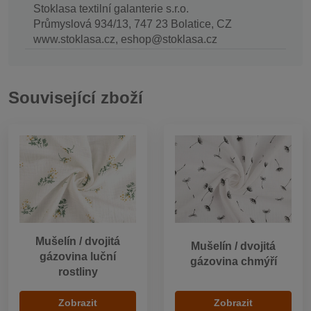
Stoklasa textilní galanterie s.r.o.
Průmyslová 934/13, 747 23 Bolatice, CZ
www.stoklasa.cz, eshop@stoklasa.cz
Související zboží
Mušelín / dvojitá
Mušelín / dvojitá
gázovina luční
gázovina chmýří
rostliny
Zobrazit
Zobrazit