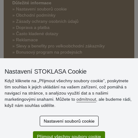
Důležité informace
» Nastavení souborů cookie
» Obchodní podmínky
» Zásady ochrany osobních údajů
» Doprava a platba
» Často kladené dotazy
» Reklamace
» Slevy a benefity pro velkoobchodní zákazníky
» Bonusový program na prodejnách
Nastavení STOKLASA Cookie
Když kliknete na „Přijmout všechny soubory cookie“, poskytnete
tím souhlas k jejich ukládání na vašem zařízení, což pomáhá s
navigací na stránce, s analýzou využití dat a s našimi
Hodnocení
marketingovými snahami. Můžete to
odmítnout
, ale budeme rádi,
zákazníků
když nám souhlas udělíte.
29.7.2026
Nastavení souborů cookie
Super obchod, kvalitní zboží za slušné ceny. Vřele
doporučuji.
Přijmout všechny soubory cookie