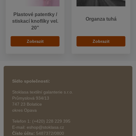
Plastové patentky /
Organza tuhá
stiskací knoflíky vel.
20"
Zobrazit
Zobrazit
Sídlo společnosti:
Stoklasa textilní galanterie s.r.o.
Průmyslová 934/13
747 23 Bolatice
okres Opava
Telefon 1: (+420) 228 229 395
E-mail: eshop@stoklasa.cz
Číslo účtu:
5487372/0800