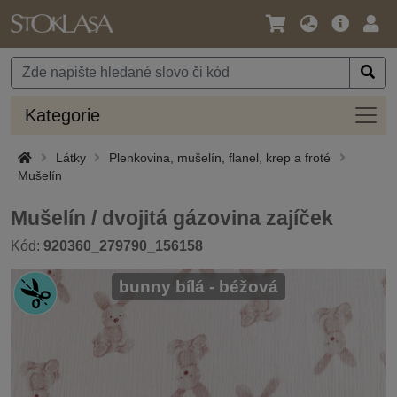
Jazyk
Hlavní
Přihl
/
nabídka
Měna
Kateg
Kategorie
Látky
Plenkovina, mušelín, flanel, krep a froté
Mušelín
Mušelín / dvojitá gázovina zajíček
Kód:
920360_279790_156158
bunny bílá - béžová