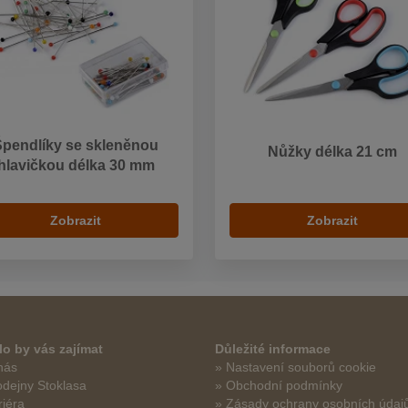
Špendlíky se skleněnou
Nůžky délka 21 cm
hlavičkou délka 30 mm
Zobrazit
Zobrazit
o by vás zajímat
Důležité informace
nás
» Nastavení souborů cookie
odejny Stoklasa
» Obchodní podmínky
riéra
» Zásady ochrany osobních údaj