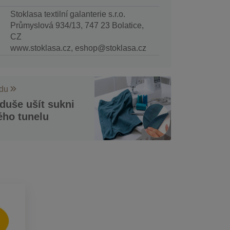
Stoklasa textilní galanterie s.r.o.
Průmyslová 934/13, 747 23 Bolatice,
CZ
www.stoklasa.cz, eshop@stoklasa.cz
odu
duše ušít sukni
ého tunelu