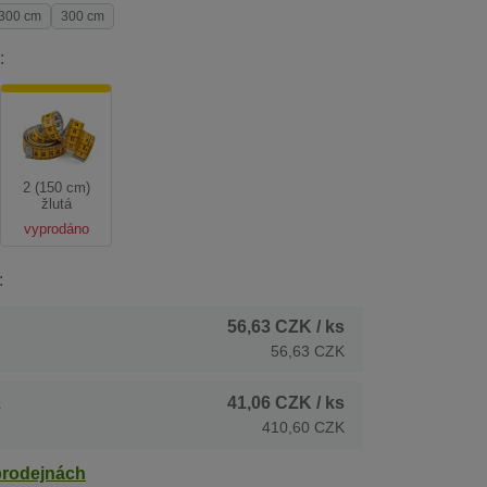
300 cm
300 cm
:
2 (150 cm)
žlutá
vyprodáno
:
56,63 CZK
/ ks
56,63 CZK
41,06 CZK
/ ks
s
410,60 CZK
prodejnách