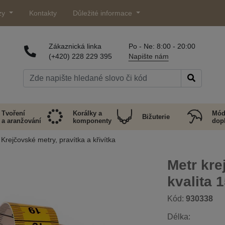
zy
Kontakty
Důležité informace
Zákaznická linka
Po - Ne: 8:00 - 20:00
(+420) 228 229 395
Napište nám
Tvoření
Korálky a
Mód
Bižuterie
a aranžování
komponenty
dop
Krejčovské metry, pravítka a křivítka
Metr kr
kvalita 
Kód:
930338
Délka: