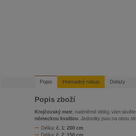
Popis
Hromadný nákup
Dotazy
Popis zboží
Krejčovský metr
, nadměrné délky, vám skvěle 
německou kvalitou
. Jednotky jsou na obou s
Délka:
č. 1: 200 cm
Délka:
č. 2: 150 cm