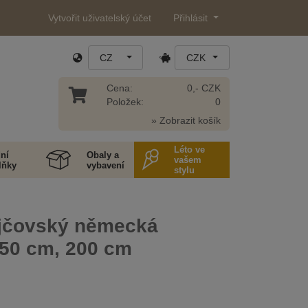
Vytvořit uživatelský účet
Přihlásit
CZ
CZK
Cena:
0,- CZK
Položek:
0
» Zobrazit košík
Léto ve
ní
Obaly a
vašem
lňky
vybavení
stylu
ejčovský německá
150 cm, 200 cm