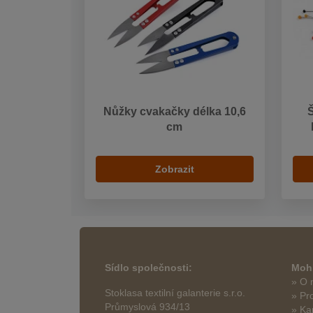
Nůžky cvakačky délka 10,6
cm
Zobrazit
Sídlo společnosti:
Mohl
» O 
Stoklasa textilní galanterie s.r.o.
» Pr
Průmyslová 934/13
» Ka