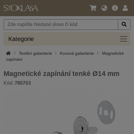
Jazyk
Hlavní
Přihl
/
nabídka
Měna
Kateg
Kategorie
Textilní galanterie
Kovová galanterie
Magnetické
zapínání
Magnetické zapínání tenké Ø14 mm
Kód:
780703