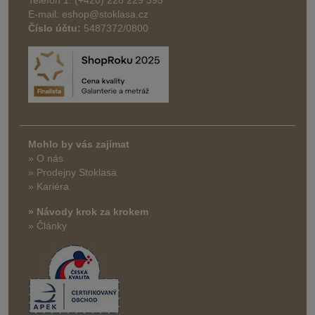
E-mail: eshop@stoklasa.cz
Číslo účtu:
5487372/0800
Mohlo by vás zajímat
» O nás
» Prodejny Stoklasa
» Kariéra
» Návody krok za krokem
» Články