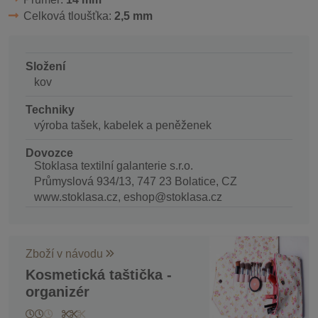
Celková tloušťka:
2,5 mm
Složení
kov
Techniky
výroba tašek, kabelek a peněženek
Dovozce
Stoklasa textilní galanterie s.r.o.
Průmyslová 934/13, 747 23 Bolatice, CZ
www.stoklasa.cz, eshop@stoklasa.cz
Zboží v návodu
Kosmetická taštička -
organizér