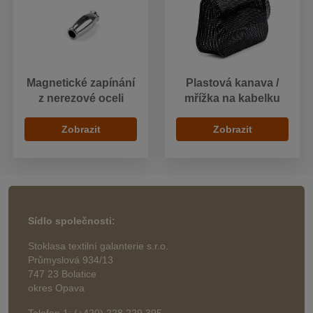
Magnetické zapínání
Plastová kanava /
z nerezové oceli
mřížka na kabelku
Zobrazit
Zobrazit
Sídlo společnosti:
Stoklasa textilní galanterie s.r.o.
Průmyslová 934/13
747 23 Bolatice
okres Opava
Telefon 1: (+420) 228 229 395