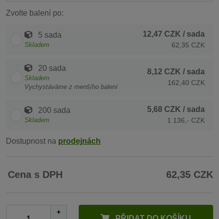
Zvolte balení po:
12,47 CZK
/ sada
5 sada
Skladem
62,35 CZK
20 sada
8,12 CZK
/ sada
Skladem
162,40 CZK
Vychystáváme z menšího balení
5,68 CZK
/ sada
200 sada
Skladem
1 136,- CZK
Dostupnost na
prodejnách
Cena s DPH
62,35 CZK
+
PŘIDAT DO KOŠÍKU