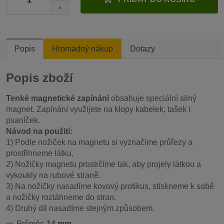
-
Popis
Hromadný nákup
Dotazy
Popis zboží
Tenké magnetické zapínání
obsahuje speciální silný
magnet. Zapínání využijete na klopy kabelek, tašek i
psaníček.
Návod na použití:
1) Podle nožiček na magnetu si vyznačíme průřezy a
prostřihneme látku.
2) Nožičky magnetu prostrčíme tak, aby projely látkou a
vykoukly na rubové straně.
3) Na nožičky nasadíme kovový protikus, stiskneme k sobě
a nožičky roztáhneme do stran.
4) Druhý díl nasadíme stejným způsobem.
Průměr:
14 mm