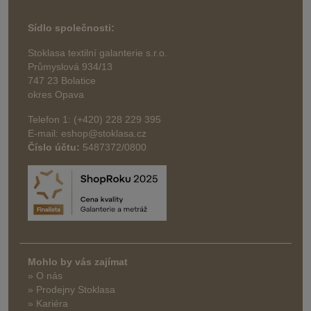
Sídlo společnosti:
Stoklasa textilní galanterie s.r.o.
Průmyslová 934/13
747 23 Bolatice
okres Opava
Telefon 1: (+420) 228 229 395
E-mail: eshop@stoklasa.cz
Číslo účtu:
5487372/0800
Mohlo by vás zajímat
» O nás
» Prodejny Stoklasa
» Kariéra