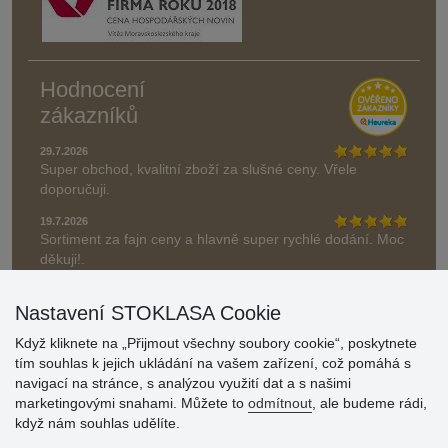
Hodnocení
zákazníků
29.7.2026
Super obchod, kvalitní zboží za slušné ceny. Vřele
doporučuji.
19.7.2026
Sortiment za fajn ceny a hlavně super rychlé dodání. Moc
děkuji!.
» Aktuálně 19084 recenzí
Nastavení STOKLASA Cookie
* Recenze neověřujeme
Když kliknete na „Přijmout všechny soubory cookie“, poskytnete
tím souhlas k jejich ukládání na vašem zařízení, což pomáhá s
navigací na stránce, s analýzou využití dat a s našimi
marketingovými snahami. Můžete to
odmítnout
, ale budeme rádi,
když nám souhlas udělíte.