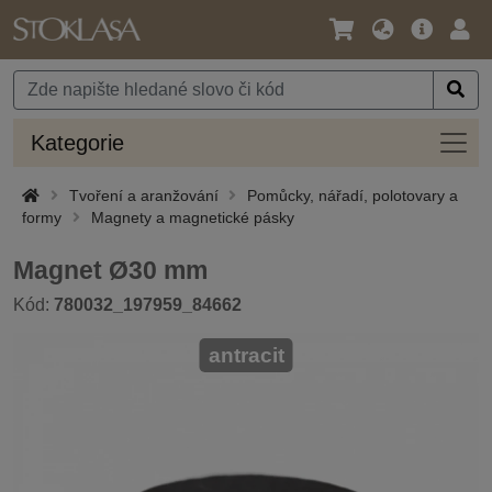
Jazyk
Hlavní
Přihl
/
nabídka
Měna
Kateg
Kategorie
Tvoření a aranžování
Pomůcky, nářadí, polotovary a
formy
Magnety a magnetické pásky
Magnet Ø30 mm
Kód:
780032_197959_84662
antracit