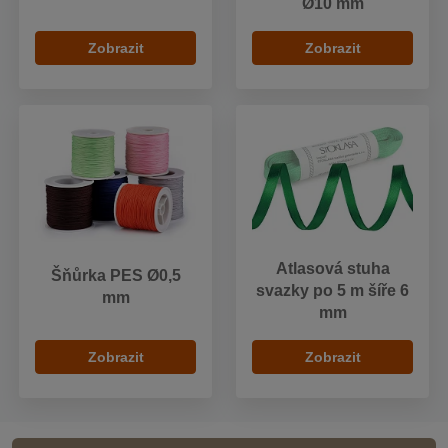
Ø10 mm
Zobrazit
Zobrazit
Atlasová stuha
Šňůrka PES Ø0,5
svazky po 5 m šíře 6
mm
mm
Zobrazit
Zobrazit