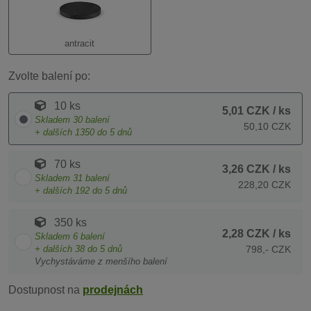
antracit
Zvolte balení po:
10 ks
5,01 CZK
/ ks
Skladem
30
balení
50,10 CZK
+ dalších
1350
do 5 dnů
70 ks
3,26 CZK
/ ks
Skladem
31
balení
228,20 CZK
+ dalších
192
do 5 dnů
350 ks
2,28 CZK
/ ks
Skladem
6
balení
+ dalších
38
do 5 dnů
798,- CZK
Vychystáváme z menšího balení
Dostupnost na
prodejnách