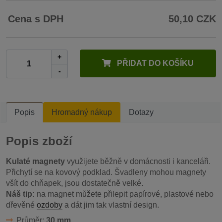
Cena s DPH
50,10 CZK
+
PŘIDAT DO KOŠÍKU
-
Popis
Hromadný nákup
Dotazy
Popis zboží
Kulaté magnety
využijete běžně v domácnosti i kanceláři.
Přichytí se na kovový podklad. Švadleny mohou magnety
všít do chňapek, jsou dostatečně velké.
Náš tip:
na magnet můžete přilepit papírové, plastové nebo
dřevěné
ozdoby
a dát jim tak vlastní design.
Průměr:
30 mm