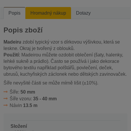
Popis
Hromadný nákup
Dotazy
Popis zboží
Madeiru
zdobí typický vzor s dírkovou výšivkou, která se
leskne. Okraj je tvořený z oblouků.
Použití:
Madeirou můžete ozdobit oblečení (šaty, halenky,
lehké sukně a prádlo). Často se používá i jako dekorace
bytového textilu například polštářů, povlečení, deček,
ubrusů, kuchyňských záclonek nebo dětských zavinovaček.
Šíře nevyšité části se může mírně lišit (±10%).
Šíře:
50 mm
Šíře vzoru:
35 - 40 mm
Návin
13.5 m
Složení