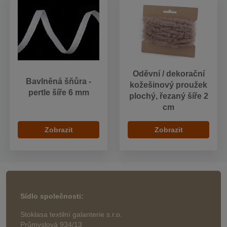
Oděvní / dekorační
Bavlněná šňůra -
kožešinový proužek
pertle šíře 6 mm
plochý, řezaný šíře 2
cm
Zobrazit
Zobrazit
Sídlo společnosti:
Stoklasa textilní galanterie s.r.o.
Průmyslová 934/13