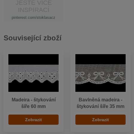
JEŠTĚ VÍCE
INSPIRACÍ
pinterest.com/stoklasacz
Související zboží
Madeira - štykování
Bavlněná madeira -
šíře 60 mm
štykování šíře 35 mm
Zobrazit
Zobrazit