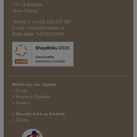
747 23 Bolatice
okres Opava
Telefon 1: (+420) 228 229 395
E-mail: eshop@stoklasa.cz
Číslo účtu:
5487372/0800
Mohlo by vás zajímat
» O nás
» Prodejny Stoklasa
» Kariéra
» Návody krok za krokem
» Články