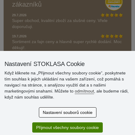
zákazníků
29.7.2026
Super obchod, kvalitní zboží za slušné ceny. Vřele
doporučuji.
19.7.2026
Sortiment za fajn ceny a hlavně super rychlé dodání. Moc
děkuji!.
» Aktuálně 19084 recenzí
Nastavení STOKLASA Cookie
* Recenze neověřujeme
Když kliknete na „Přijmout všechny soubory cookie“, poskytnete
tím souhlas k jejich ukládání na vašem zařízení, což pomáhá s
navigací na stránce, s analýzou využití dat a s našimi
marketingovými snahami. Můžete to
odmítnout
, ale budeme rádi,
když nám souhlas udělíte.
Nastavení souborů cookie
Přijmout všechny soubory cookie
© Stoklasa textilní galanterie s.r.o. 2026.