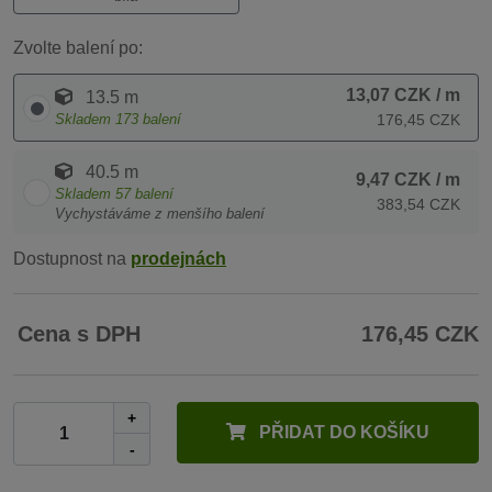
Zvolte balení po:
13,07 CZK
/ m
13.5 m
Skladem
173
balení
176,45 CZK
40.5 m
9,47 CZK
/ m
Skladem
57
balení
383,54 CZK
Vychystáváme z menšího balení
Dostupnost na
prodejnách
Cena s DPH
176,45 CZK
+
PŘIDAT DO KOŠÍKU
-