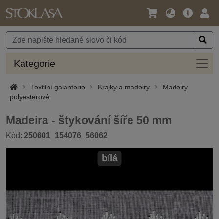
Jazyk
Hlavní
Přihl
/
nabídka
Měna
Kateg
Kategorie
Textilní galanterie
Krajky a madeiry
Madeiry
polyesterové
Madeira - štykování šíře 50 mm
Kód:
250601_154076_56062
bílá