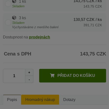
143,75 CZK
/ ks
1 ks
Skladem
143,75 CZK
3 ks
130,57 CZK
/ ks
Skladem
391,71 CZK
Vychystáváme z menšího balení
Dostupnost na
prodejnách
Cena s DPH
143,75 CZK
+
PŘIDAT DO KOŠÍKU
-
Popis
Hromadný nákup
Dotazy