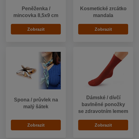
Peněženka /
Kosmetické zrcátko
mincovka 8,5x9 cm
mandala
Zobrazit
Zobrazit
Dámské / dívčí
Spona / průvlek na
bavlněné ponožky
malý šátek
se zdravotním lemem
Zobrazit
Zobrazit