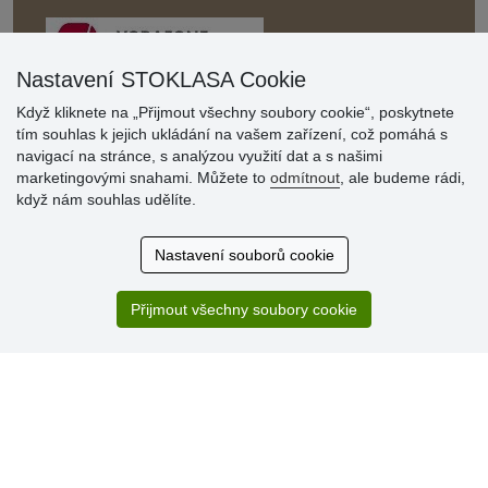
Nastavení STOKLASA Cookie
Když kliknete na „Přijmout všechny soubory cookie“, poskytnete
tím souhlas k jejich ukládání na vašem zařízení, což pomáhá s
Hodnocení
navigací na stránce, s analýzou využití dat a s našimi
zákazníků
marketingovými snahami. Můžete to
odmítnout
, ale budeme rádi,
když nám souhlas udělíte.
29.7.2026
Super obchod, kvalitní zboží za slušné ceny. Vřele
Nastavení souborů cookie
doporučuji.
19.7.2026
Přijmout všechny soubory cookie
Sortiment za fajn ceny a hlavně super rychlé dodání. Moc
děkuji!.
» Aktuálně 19084 recenzí
* Recenze neověřujeme