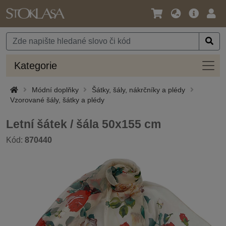
Jazyk
Hlavní
Přihl
/
nabídka
Měna
Kateg
Kategorie
Módní doplňky
Šátky, šály, nákrčníky a plédy
Vzorované šály, šátky a plédy
Letní šátek / šála 50x155 cm
Kód:
870440