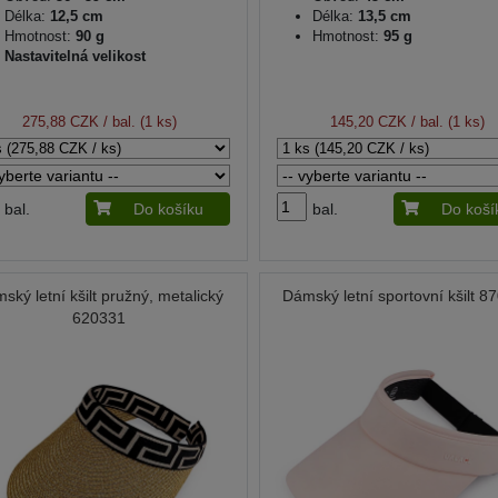
Délka:
12,5 cm
Délka:
13,5 cm
Hmotnost:
90 g
Hmotnost:
95 g
Nastavitelná velikost
275,88 CZK
/ bal. (1 ks)
145,20 CZK
/ bal. (1 ks)
bal.
Do košíku
bal.
Do koší
ský letní kšilt pružný, metalický
Dámský letní sportovní kšilt 8
620331