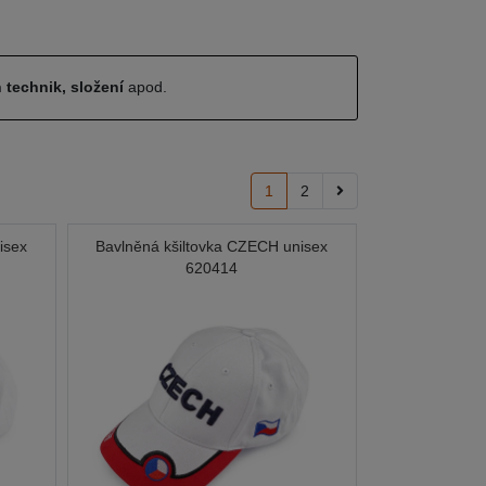
 technik, složení
apod.
1
2
isex
Bavlněná kšiltovka CZECH unisex
620414