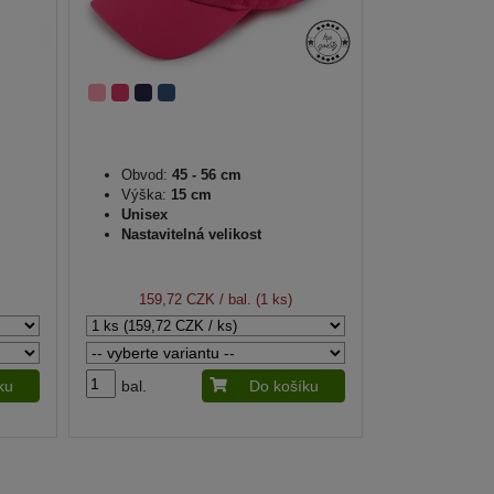
Obvod:
45 - 56 cm
Výška:
15 cm
Unisex
Nastavitelná velikost
159,72 CZK
/ bal. (1 ks)
ku
bal.
Do košíku