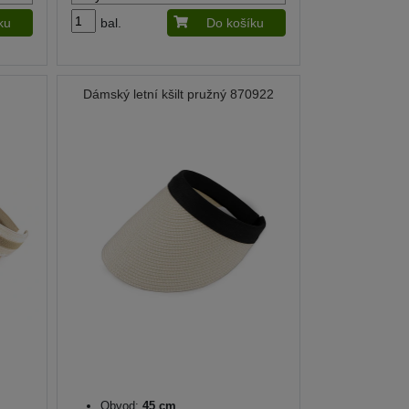
ku
bal.
Do košíku
Dámský letní kšilt pružný 870922
Obvod:
45 cm