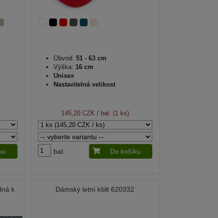
Obvod:
51 - 63 cm
Výška:
16 cm
Unisex
Nastavitelná velikost
145,20 CZK
/ bal. (1 ks)
ku
bal.
Do košíku
dná k
Dámský letní kšilt 620332