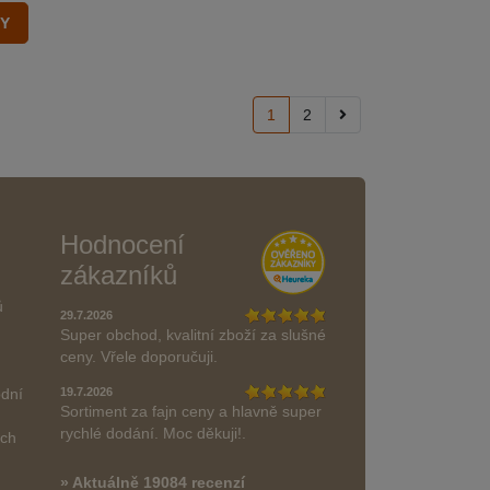
1
2
Hodnocení
zákazníků
ů
29.7.2026
Super obchod, kvalitní zboží za slušné
ceny. Vřele doporučuji.
odní
19.7.2026
Sortiment za fajn ceny a hlavně super
rychlé dodání. Moc děkuji!.
ách
» Aktuálně 19084 recenzí