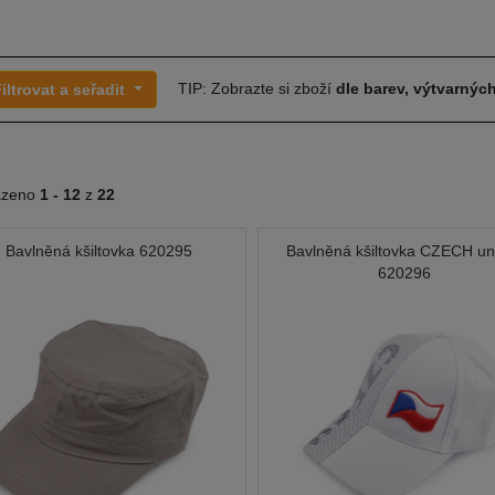
TIP: Zobrazte si zboží
dle barev, výtvarných
iltrovat a seřadit
azeno
1 -
12
z
22
Bavlněná kšiltovka 620295
Bavlněná kšiltovka CZECH un
620296