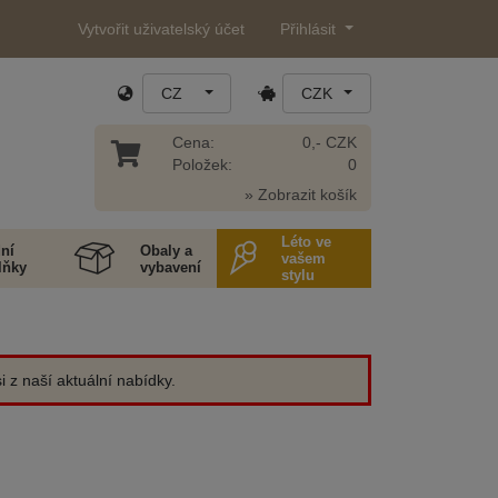
Vytvořit uživatelský účet
Přihlásit
CZ
CZK
Cena:
0,- CZK
Položek:
0
» Zobrazit košík
Léto ve
ní
Obaly a
vašem
lňky
vybavení
stylu
 z naší aktuální nabídky.