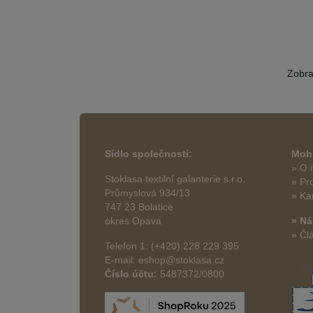
Zobr
Sídlo společnosti:
Mohl
» O 
Stoklasa textilní galanterie s.r.o.
» Pr
Průmyslová 934/13
» Ka
747 23 Bolatice
okres Opava
» Ná
» Čl
Telefon 1: (+420) 228 229 395
E-mail: eshop@stoklasa.cz
Číslo účtu:
5487372/0800