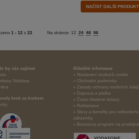
azeno
1 -
12
z
22
Na stránce:
12
24
48
96
o by vás zajímat
Důležité informace
nás
» Nastavení souborů cookie
odejny Stoklasa
» Obchodní podmínky
riéra
» Zásady ochrany osobních údaj
» Doprava a platba
vody krok za krokem
» Často kladené dotazy
ánky
» Reklamace
» Slevy a benefity pro velkoobch
zákazníky
» Bonusový program na prodejn