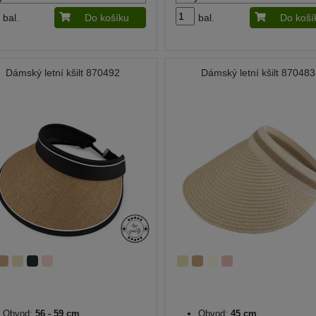
bal.
Do košíku
bal.
Do koší
Dámský letní kšilt 870492
Dámský letní kšilt 870483
Obvod:
56 - 59 cm
Obvod:
45 cm