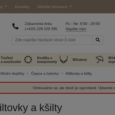
zy
Kontakty
Důležité informace
Zákaznická linka
Po - Ne: 8:00 - 20:00
(+420) 228 229 395
Napište nám
Tvoření
Korálky a
Mód
Bižuterie
a aranžování
komponenty
dop
Módní doplňky
Čepice a čelenky
Kšiltovky a kšilty
Omlouváme se, ale zboží je vyprodané. Vyberete si
ltovky a kšilty