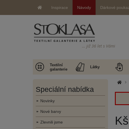
Inspirace
Návody
Dárkové pouka
… již 36 let s Vámi
Textilní
Látky
galanterie
Speciální nabídka
Novinky
Nové barvy
Kši
Zlevnili jsme