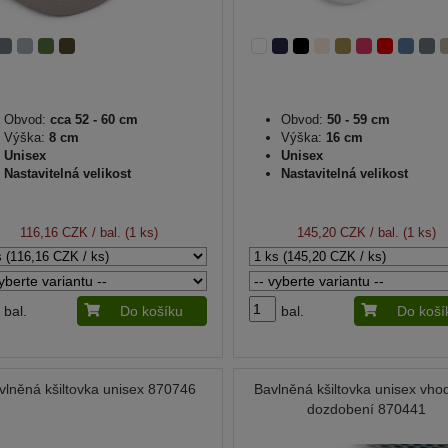
Obvod:
cca 52 - 60 cm
Obvod:
50 - 59 cm
Výška:
8 cm
Výška:
16 cm
Unisex
Unisex
Nastavitelná velikost
Nastavitelná velikost
116,16 CZK
/ bal. (1 ks)
145,20 CZK
/ bal. (1 ks)
bal.
Do košíku
bal.
Do koší
vlněná kšiltovka unisex 870746
Bavlněná kšiltovka unisex vho
dozdobení 870441