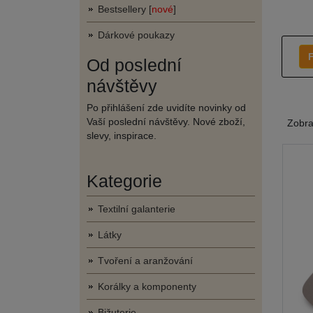
Bestsellery [
nové
]
Dárkové poukazy
F
Od poslední
návštěvy
Po přihlášení zde uvidíte novinky od
Vaší poslední návštěvy. Nové zboží,
Zobr
slevy, inspirace.
Kategorie
Textilní galanterie
Látky
Tvoření a aranžování
Korálky a komponenty
Bižuterie