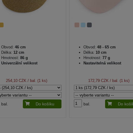
Obvod:
46 cm
Obvod:
48 - 65 cm
Délka:
12 cm
Délka:
10 cm
Hmotnost:
86 g
Hmotnost:
77 g
Univerzální velikost
Nastavitelná velikost
254,10 CZK
/ bal. (1 ks)
172,79 CZK
/ bal. (1 ks)
bal.
Do košíku
bal.
Do koší