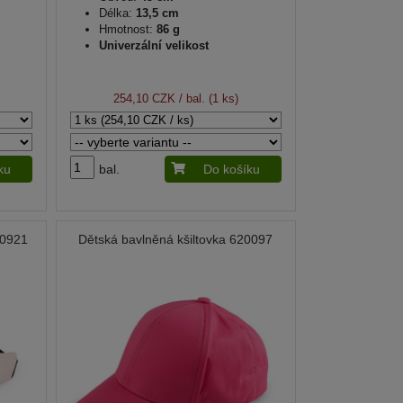
Délka:
13,5 cm
Hmotnost:
86 g
Univerzální velikost
254,10 CZK
/ bal. (1 ks)
ku
bal.
Do košíku
70921
Dětská bavlněná kšiltovka 620097