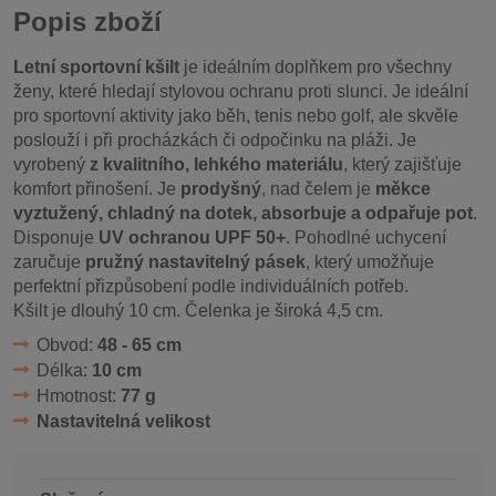
Popis zboží
Letní sportovní kšilt
je ideálním doplňkem pro všechny
ženy, které hledají stylovou ochranu proti slunci. Je ideální
pro sportovní aktivity jako běh, tenis nebo golf, ale skvěle
poslouží i při procházkách či odpočinku na pláži. Je
vyrobený
z kvalitního, lehkého materiálu
, který zajišťuje
komfort přinošení. Je
prodyšný
, nad čelem je
měkce
vyztužený, chladný na dotek, absorbuje a odpařuje pot
.
Disponuje
UV ochranou UPF 50+
. Pohodlné uchycení
zaručuje
pružný nastavitelný pásek
, který umožňuje
perfektní přizpůsobení podle individuálních potřeb.
Kšilt je dlouhý 10 cm. Čelenka je široká 4,5 cm.
Obvod:
48 - 65 cm
Délka:
10 cm
Hmotnost:
77 g
Nastavitelná velikost