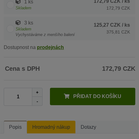
172,79 CZK
/ ks
1 ks
Skladem
172,79 CZK
3 ks
125,27 CZK
/ ks
Skladem
375,81 CZK
Vychystáváme z menšího balení
Dostupnost na
prodejnách
Cena s DPH
172,79 CZK
+
PŘIDAT DO KOŠÍKU
-
Popis
Hromadný nákup
Dotazy