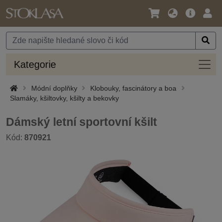
Jazyk
Hlavní
Přihl
/
nabídka
Měna
Kateg
Kategorie
Módní doplňky
Klobouky, fascinátory a boa
Slamáky, kšiltovky, kšilty a bekovky
Dámský letní sportovní kšilt
Kód:
870921