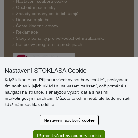
» Nastavení souborů cookie
» Obchodní podmínky
» Zásady ochrany osobních údajů
» Doprava a platba
» Často kladené dotazy
» Reklamace
» Slevy a benefity pro velkoobchodní zákazníky
» Bonusový program na prodejnách
Nastavení STOKLASA Cookie
Když kliknete na „Přijmout všechny soubory cookie“, poskytnete
tím souhlas k jejich ukládání na vašem zařízení, což pomáhá s
Hodnocení
navigací na stránce, s analýzou využití dat a s našimi
zákazníků
marketingovými snahami. Můžete to
odmítnout
, ale budeme rádi,
když nám souhlas udělíte.
29.7.2026
Super obchod, kvalitní zboží za slušné ceny. Vřele
Nastavení souborů cookie
doporučuji.
19.7.2026
Přijmout všechny soubory cookie
Sortiment za fajn ceny a hlavně super rychlé dodání. Moc