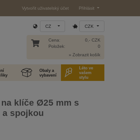
Vytvořit uživatelský účet
Přihlásit
CZ
CZK
Cena:
0,- CZK
Položek:
0
» Zobrazit košík
Léto ve
ní
Obaly a
vašem
lňky
vybavení
stylu
 na klíče Ø25 mm s
 a spojkou