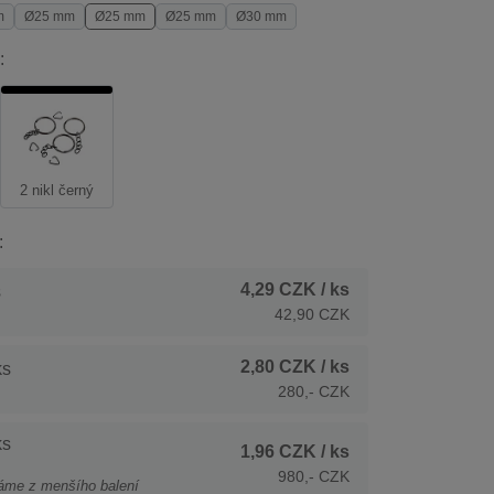
m
Ø25 mm
Ø25 mm
Ø25 mm
Ø30 mm
:
2 nikl černý
:
4,29 CZK
/ ks
s
42,90 CZK
2,80 CZK
/ ks
ks
280,- CZK
ks
1,96 CZK
/ ks
980,- CZK
áme z menšího balení