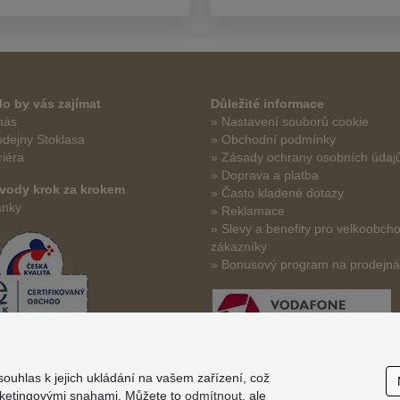
o by vás zajímat
Důležité informace
nás
» Nastavení souborů cookie
odejny Stoklasa
» Obchodní podmínky
riéra
» Zásady ochrany osobních údaj
» Doprava a platba
vody krok za krokem
» Často kladené dotazy
ánky
» Reklamace
» Slevy a benefity pro velkoobch
zákazníky
» Bonusový program na prodejn
souhlas k jejich ukládání na vašem zařízení, což
arketingovými snahami. Můžete to
odmítnout
, ale