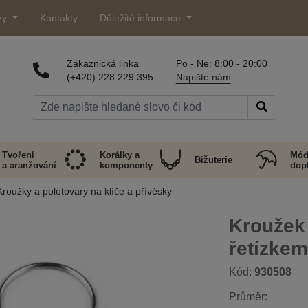
zy
Kontakty
Důležité informace
Zákaznická linka
Po - Ne: 8:00 - 20:00
(+420) 228 229 395
Napište nám
Tvoření
Korálky a
Mód
Bižuterie
a aranžování
komponenty
dop
Kroužky a polotovary na klíče a přívěsky
Kroužek
řetízkem
Kód:
930508
Průměr: