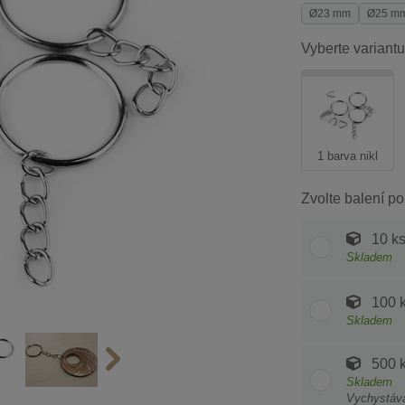
Ø23 mm
Ø25 m
Vyberte variantu
1 barva nikl
Zvolte balení po
10 k
Skladem
100 
Skladem
500 
Skladem
Vychystáv