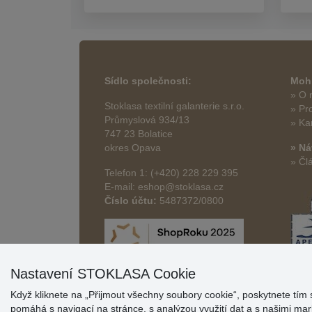
Sídlo společnosti:
Mohl
» O 
Stoklasa textilní galanterie s.r.o.
» Pr
Průmyslová 934/13
» Ka
747 23 Bolatice
okres Opava
» Ná
» Čl
Telefon 1: (+420) 228 229 395
E-mail: eshop@stoklasa.cz
Číslo účtu:
5487372/0800
Nastavení STOKLASA Cookie
Když kliknete na „Přijmout všechny soubory cookie“, poskytnete tím 
pomáhá s navigací na stránce, s analýzou využití dat a s našimi m