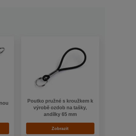
Poutko pružné s kroužkem k
inou
výrobě ozdob na tašky,
andílky 65 mm
Zobrazit