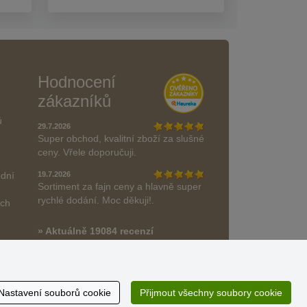
Hodnocení
zákazníků
ů
29.7.2026
Super obchod, kvalitní zboží za slušné
ceny. Vřele doporučuji.
odní
19.7.2026
Sortiment za fajn ceny a hlavně super
rychlé dodání. Moc děkuji!.
ách
» Aktuálně 19084 recenzí
* Recenze neověřujeme
Nastavení souborů cookie
Přijmout všechny soubory cookie