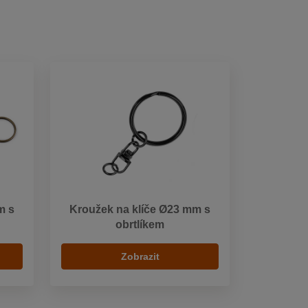
m s
Kroužek na klíče Ø23 mm s
obrtlíkem
Zobrazit