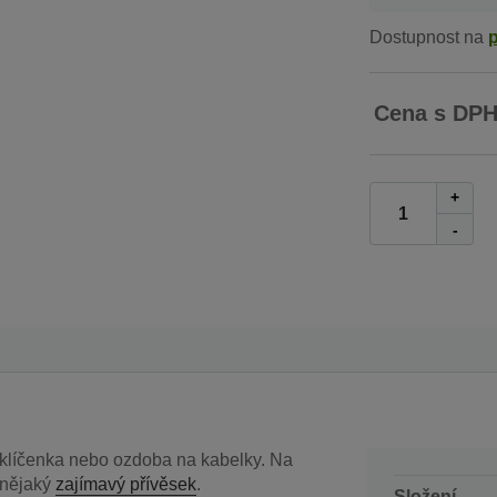
Dostupnost na
Cena s DP
+
-
 klíčenka nebo ozdoba na kabelky. Na
nějaký
zajímavý přívěsek
.
Složení