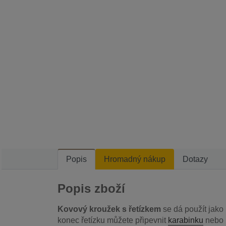
Popis
Hromadný nákup
Dotazy
Popis zboží
Kovový kroužek s řetízkem
se dá použít jako
konec řetízku můžete připevnit
karabinku
nebo 