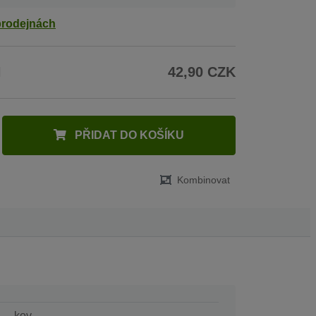
prodejnách
H
42,90 CZK
PŘIDAT DO KOŠÍKU
Kombinovat
kov