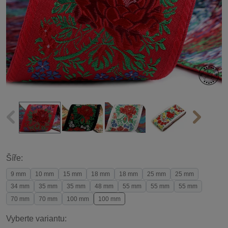
Šíře:
9 mm
10 mm
15 mm
18 mm
18 mm
25 mm
25 mm
34 mm
35 mm
35 mm
48 mm
55 mm
55 mm
55 mm
70 mm
70 mm
100 mm
100 mm
Vyberte variantu: