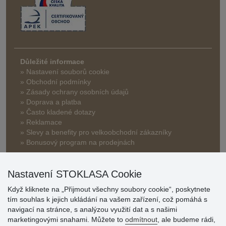
Důležité informace
» Nastavení souborů cookie
» Obchodní podmínky
» Zásady ochrany osobních údajů
» Doprava a platba
» Často kladené dotazy
» Reklamace
» Slevy a benefity pro velkoobchodní zákazníky
» Bonusový program na prodejnách
Nastavení STOKLASA Cookie
Když kliknete na „Přijmout všechny soubory cookie“, poskytnete
tím souhlas k jejich ukládání na vašem zařízení, což pomáhá s
navigací na stránce, s analýzou využití dat a s našimi
Hodnocení
marketingovými snahami. Můžete to
odmítnout
, ale budeme rádi,