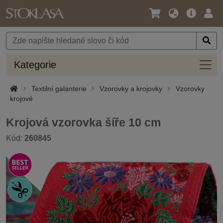
Jazyk
Hlavní
Přihl
/
nabídka
Měna
Kateg
Kategorie
Textilní galanterie
Vzorovky a krojovky
Vzorovky
krojové
Krojová vzorovka šíře 10 cm
Kód:
260845