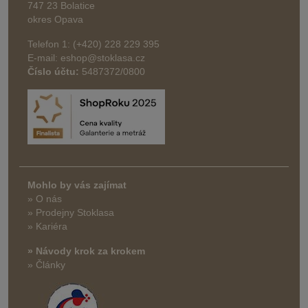
747 23 Bolatice
okres Opava
Telefon 1: (+420) 228 229 395
E-mail: eshop@stoklasa.cz
Číslo účtu:
5487372/0800
Mohlo by vás zajímat
» O nás
» Prodejny Stoklasa
» Kariéra
» Návody krok za krokem
» Články