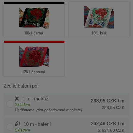
00/1 černá
10/1 bílá
65/1 červená
Zvolte balení po:
1 m - metráž
288,95 CZK
/ m
Skladem
288,95 CZK
Ustřihneme vám požadované množství
262,46 CZK
/ m
10 m - balení
Skladem
2 624,60 CZK