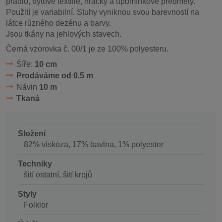
prádlo, bytové textilie, hračky a upomínkové předměty.
Použití je variabilní. Stuhy vyniknou svou barevností na
látce různého dezénu a barvy.
Jsou tkány na jehlových stavech.
Černá vzorovka č. 00/1 je ze 100% polyesteru.
Šíře:
10 cm
Prodáváme od 0.5 m
Návin
10 m
Tkaná
Složení
82% viskóza, 17% bavlna, 1% polyester
Techniky
šití ostatní, šití krojů
Styly
Folklor