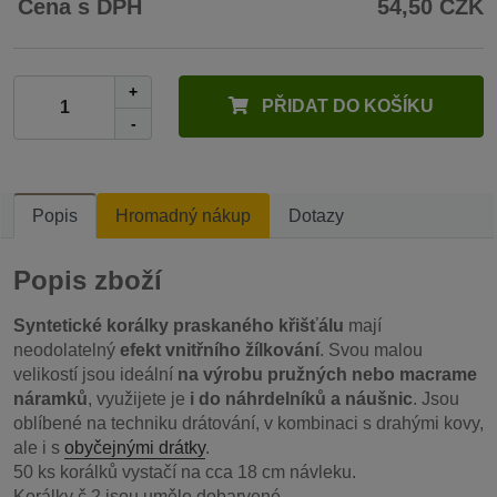
Cena s DPH
54,50 CZK
+
PŘIDAT DO KOŠÍKU
-
Popis
Hromadný nákup
Dotazy
Popis zboží
Syntetické korálky praskaného křišťálu
mají
neodolatelný
efekt vnitřního žílkování
. Svou malou
velikostí jsou ideální
na výrobu pružných nebo macrame
náramků
, využijete je
i do náhrdelníků a náušnic
. Jsou
oblíbené na techniku drátování, v kombinaci s drahými kovy,
ale i s
obyčejnými drátky
.
50 ks korálků vystačí na cca 18 cm návleku.
Korálky č.2 jsou uměle dobarvené.