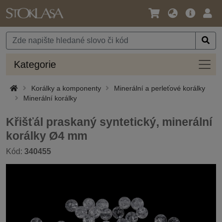
Jazyk
Hlavní
Přihl
/
nabídka
Měna
Kateg
Kategorie
Korálky a komponenty
Minerální a perleťové korálky
Minerální korálky
Křišťál praskaný syntetický, minerální
korálky Ø4 mm
Kód:
340455