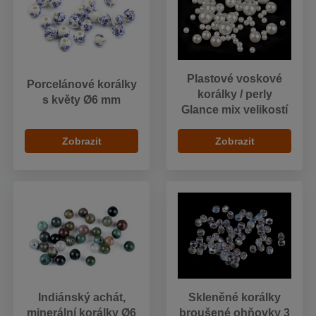
Plastové voskové
Porcelánové korálky
korálky / perly
s květy Ø6 mm
Glance mix velikostí
Zobrazit
Zobrazit
Indiánský achát,
Skleněné korálky
minerální korálky Ø6
broušené ohňovky 3