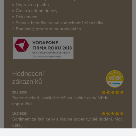
» Doprava a platba
» Často kladené dotazy
» Reklamace
» Slevy a benefity pro velkoobchodní zákazníky
» Bonusový program na prodejnách
Hodnocení
zákazníků
29.7.2026
Super obchod, kvalitní zboží za slušné ceny. Vřele
doporučuji.
19.7.2026
Sortiment za fajn ceny a hlavně super rychlé dodání. Moc
děkuji!.