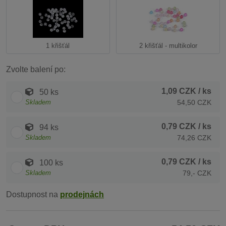
1 křišťál
2 křišťál - multikolor
Zvolte balení po:
1,09 CZK
/ ks
50 ks
Skladem
54,50 CZK
0,79 CZK
/ ks
94 ks
Skladem
74,26 CZK
0,79 CZK
/ ks
100 ks
Skladem
79,- CZK
Dostupnost na
prodejnách