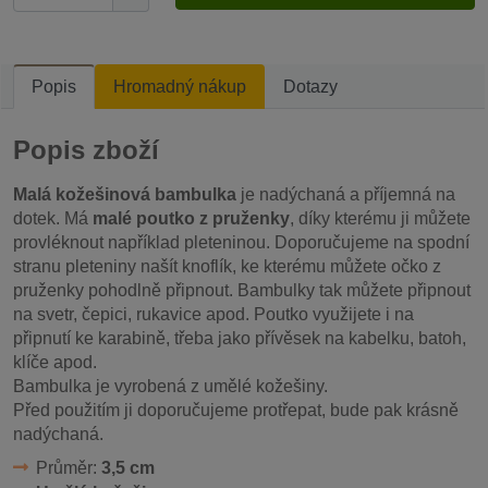
Popis
Hromadný nákup
Dotazy
Popis zboží
Malá kožešinová bambulka
je nadýchaná a příjemná na
dotek. Má
malé poutko z pruženky
, díky kterému ji můžete
provléknout například pleteninou. Doporučujeme na spodní
stranu pleteniny našít knoflík, ke kterému můžete očko z
pruženky pohodlně připnout. Bambulky tak můžete připnout
na svetr, čepici, rukavice apod. Poutko využijete i na
připnutí ke karabině, třeba jako přívěsek na kabelku, batoh,
klíče apod.
Bambulka je vyrobená z umělé kožešiny.
Před použitím ji doporučujeme protřepat, bude pak krásně
nadýchaná.
Průměr:
3,5 cm