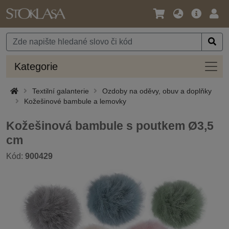
Jazyk
Hlavní
Přihl
/
nabídka
Měna
Kateg
Kategorie
Textilní galanterie
Ozdoby na oděvy, obuv a doplňky
Kožešinové bambule a lemovky
Kožešinová bambule s poutkem Ø3,5
cm
Kód:
900429