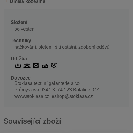
Umělá kožešina
Složení
polyester
Techniky
háčkování, pletení, šití ostatní, zdobení oděvů
Údržba
Dovozce
Stoklasa textilní galanterie s.r.o.
Průmyslová 934/13, 747 23 Bolatice, CZ
www.stoklasa.cz, eshop@stoklasa.cz
Související zboží