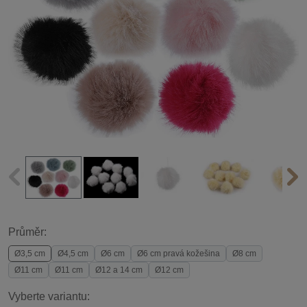
Průměr:
Ø3,5 cm
Ø4,5 cm
Ø6 cm
Ø6 cm pravá kožešina
Ø8 cm
Ø11 cm
Ø11 cm
Ø12 a 14 cm
Ø12 cm
Vyberte variantu: