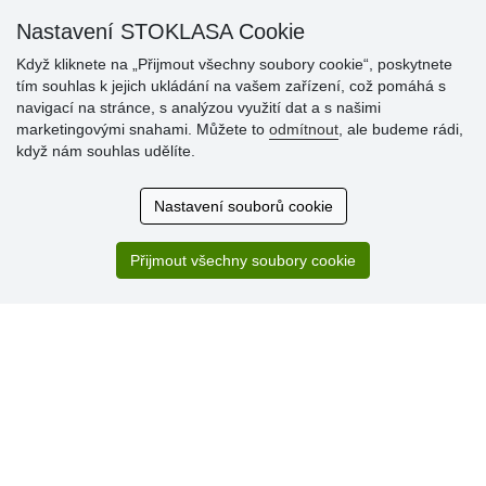
Nastavení STOKLASA Cookie
Když kliknete na „Přijmout všechny soubory cookie“, poskytnete
tím souhlas k jejich ukládání na vašem zařízení, což pomáhá s
Hodnocení
navigací na stránce, s analýzou využití dat a s našimi
zákazníků
marketingovými snahami. Můžete to
odmítnout
, ale budeme rádi,
když nám souhlas udělíte.
29.7.2026
Super obchod, kvalitní zboží za slušné ceny. Vřele
Nastavení souborů cookie
doporučuji.
19.7.2026
Přijmout všechny soubory cookie
Sortiment za fajn ceny a hlavně super rychlé dodání. Moc
děkuji!.
» Aktuálně 19084 recenzí
* Recenze neověřujeme