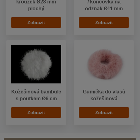
kroužek Ø28 mm
/ koncovka na
plochý
odznak Ø11 mm
Zobrazit
Zobrazit
Kožešinová bambule
Gumička do vlasů
s poutkem Ø6 cm
kožešinová
Zobrazit
Zobrazit