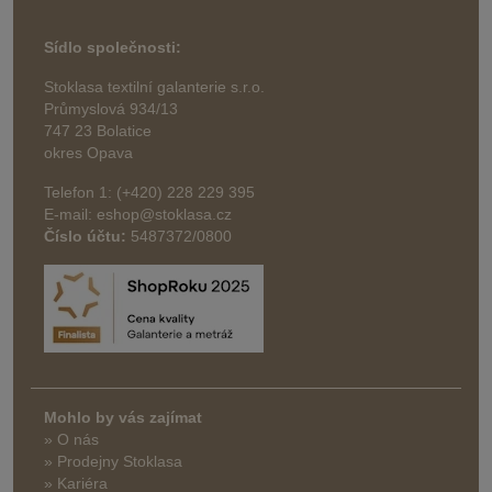
Sídlo společnosti:
Stoklasa textilní galanterie s.r.o.
Průmyslová 934/13
747 23 Bolatice
okres Opava
Telefon 1: (+420) 228 229 395
E-mail: eshop@stoklasa.cz
Číslo účtu:
5487372/0800
Mohlo by vás zajímat
» O nás
» Prodejny Stoklasa
» Kariéra