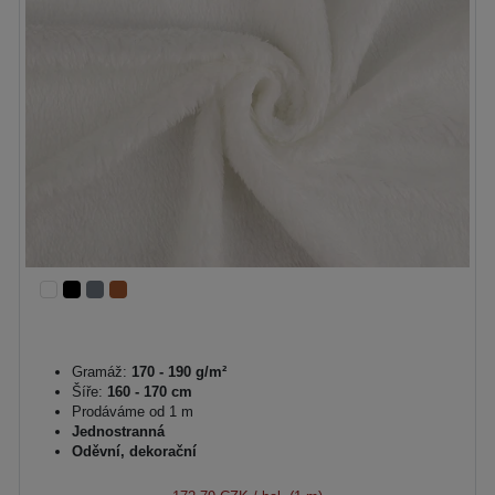
Gramáž:
170 - 190 g/m²
Šíře:
160 - 170 cm
Prodáváme od 1 m
Jednostranná
Oděvní, dekorační