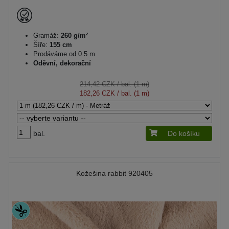
Gramáž:
260 g/m²
Šíře:
155 cm
Prodáváme od 0.5 m
Oděvní, dekorační
214,42 CZK
/ bal. (1 m)
182,26 CZK
/ bal. (1 m)
bal.
Do košíku
Kožešina rabbit 920405