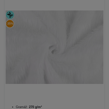
-35%
Gramáž:
270 g/m²