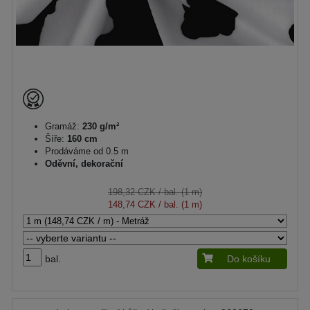
Gramáž:
230 g/m²
Šíře:
160 cm
Prodáváme od 0.5 m
Oděvní, dekorační
198,32 CZK
/ bal. (1 m)
148,74 CZK
/ bal. (1 m)
bal.
Do košíku