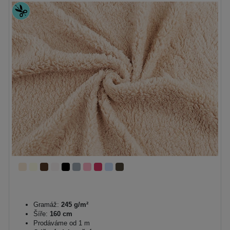
Gramáž:
245 g/m²
Šíře:
160 cm
Prodáváme od 1 m