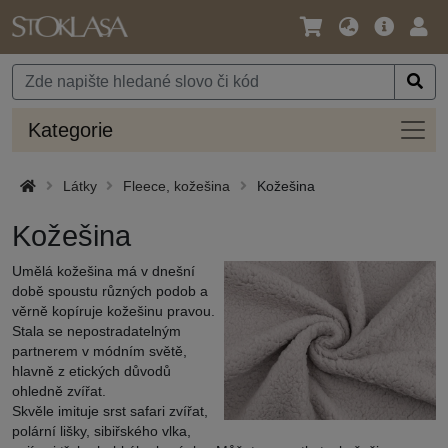
Jazyk
Hlavní
Přihl
/
nabídka
Měna
Kateg
Kategorie
Látky
Fleece, kožešina
Kožešina
Kožešina
Umělá kožešina má v dnešní
době spoustu různých podob a
věrně kopíruje kožešinu pravou.
Stala se nepostradatelným
partnerem v módním světě,
hlavně z etických důvodů
ohledně zvířat.
Skvěle imituje srst safari zvířat,
polární lišky, sibiřského vlka,