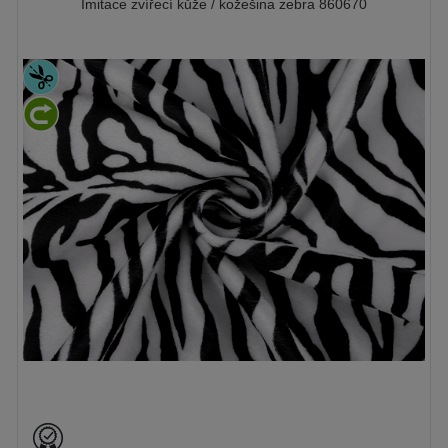
Imitace zvířecí kůže / kožešina zebra 860670