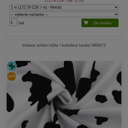
172,79 CZK
/ bal. (1 m)
bal.
Do košíku
Imitace zvířecí kůže / kožešina hovězí 860672
-25%