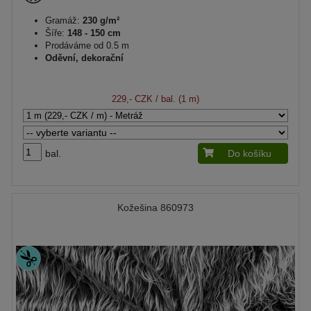
Gramáž:
230 g/m²
Šíře:
148 - 150 cm
Prodáváme od 0.5 m
Oděvní, dekorační
229,- CZK
/ bal. (1 m)
bal.
Do košíku
Kožešina 860973