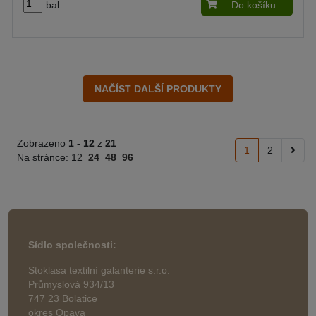
bal.
Do košíku
Zobrazeno
1 -
12
z
21
1
2
Na stránce:
12
24
48
96
Sídlo společnosti:
Stoklasa textilní galanterie s.r.o.
Průmyslová 934/13
747 23 Bolatice
okres Opava