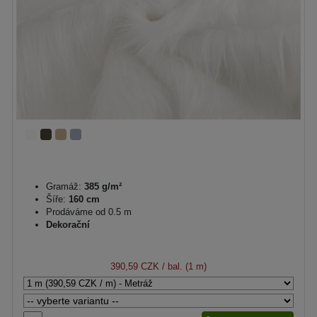
Gramáž:
385 g/m²
Šíře:
160 cm
Prodáváme od 0.5 m
Dekorační
390,59 CZK
/ bal. (1 m)