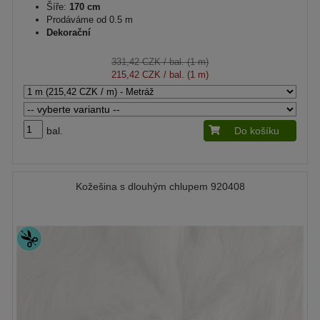
Šíře:
170 cm
Prodáváme od 0.5 m
Dekorační
331,42 CZK
/ bal. (1 m)
215,42 CZK
/ bal. (1 m)
bal.
Do košíku
Kožešina s dlouhým chlupem 920408