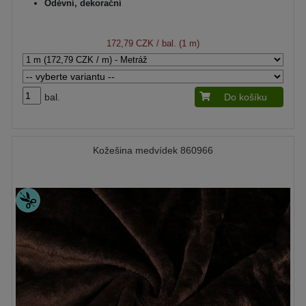
Oděvní, dekorační
172,79 CZK
/ bal. (1 m)
bal.
Do košíku
Kožešina medvídek 860966