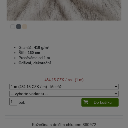
Gramáž:
410 g/m²
Šíře:
160 cm
Prodáváme od 1 m
Oděvní, dekorační
434,15 CZK
/ bal. (1 m)
bal.
Do košíku
Kožešina s delším chlupem 860972