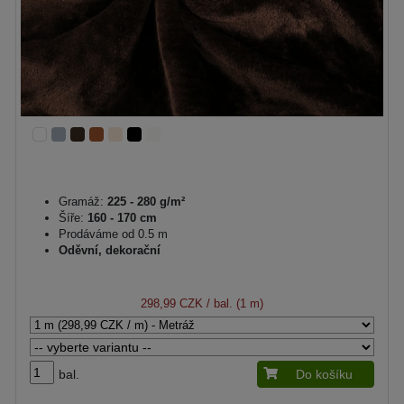
Gramáž:
225 - 280 g/m²
Šíře:
160 - 170 cm
Prodáváme od 0.5 m
Oděvní, dekorační
298,99 CZK
/ bal. (1 m)
bal.
Do košíku