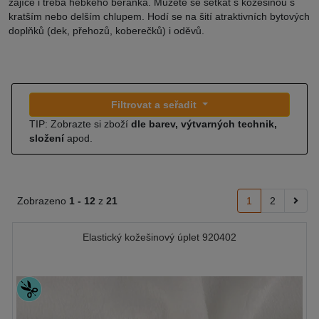
zajíce i třeba hebkého beránka. Můžete se setkat s kožešinou s
kratším nebo delším chlupem. Hodí se na šití atraktivních bytových
doplňků (dek, přehozů, koberečků) i oděvů.
Filtrovat a seřadit
TIP: Zobrazte si zboží
dle barev, výtvarných technik,
složení
apod.
Zobrazeno
1 -
12
z
21
1
2
Elastický kožešinový úplet 920402