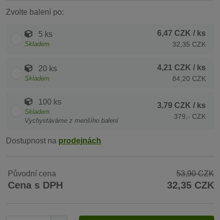
Zvolte balení po:
6,47 CZK
/ ks
5 ks
Skladem
32,35 CZK
4,21 CZK
/ ks
20 ks
Skladem
84,20 CZK
100 ks
3,79 CZK
/ ks
Skladem
379,- CZK
Vychystáváme z menšího balení
Dostupnost na
prodejnách
Původní cena
53,90 CZK
Cena s DPH
32,35 CZK