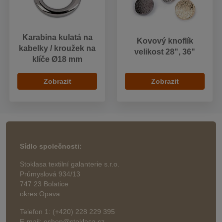
Karabina kulatá na
Kovový knoflík
kabelky / kroužek na
velikost 28", 36"
klíče Ø18 mm
Zobrazit
Zobrazit
Sídlo společnosti:
Stoklasa textilní galanterie s.r.o.
Průmyslová 934/13
747 23 Bolatice
okres Opava
Telefon 1: (+420) 228 229 395
E-mail: eshop@stoklasa.cz