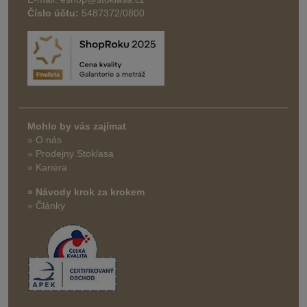
Číslo účtu:
5487372/0800
Mohlo by vás zajímat
» O nás
» Prodejny Stoklasa
» Kariéra
» Návody krok za krokem
» Články