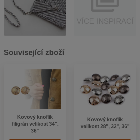
VÍCE INSPIRACÍ
Související zboží
Kovový knoflík
Kovový knoflík
filigrán velikost 34",
velikost 28", 32", 36"
36"