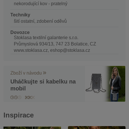
nekorodující kov - pratelný
Techniky
šití ostatní, zdobení oděvů
Dovozce
Stoklasa textilní galanterie s.r.o.
Průmyslová 934/13, 747 23 Bolatice, CZ
www.stoklasa.cz, eshop@stoklasa.cz
Zboží v návodu
Uháčkujte si kabelku na
mobil
Inspirace