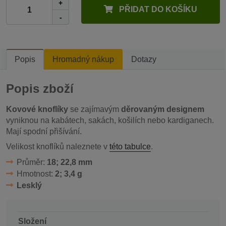
+
PŘIDAT DO KOŠÍKU
-
Popis
Hromadný nákup
Dotazy
Popis zboží
Kovové knoflíky
se zajímavým
děrovaným designem
vyniknou na kabátech, sakách, košilích nebo kardiganech.
Mají spodní přišívání.
Velikost knoflíků naleznete v
této tabulce
.
Průměr:
18; 22,8 mm
Hmotnost:
2; 3,4 g
Lesklý
Složení