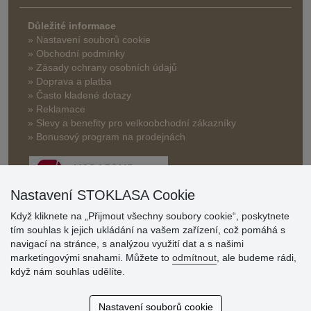
Důležité informace
» Nastavení souborů cookie
» Obchodní podmínky
» Zásady ochrany osobních údajů
» Doprava a platba
» Často kladené dotazy
» Reklamace
» Slevy a benefity pro velkoobchodní zákazníky
» Bonusový program na prodejnách
Nastavení STOKLASA Cookie
Když kliknete na „Přijmout všechny soubory cookie“, poskytnete
tím souhlas k jejich ukládání na vašem zařízení, což pomáhá s
Hodnocení
navigací na stránce, s analýzou využití dat a s našimi
zákazníků
marketingovými snahami. Můžete to
odmítnout
, ale budeme rádi,
když nám souhlas udělíte.
29.7.2026
Super obchod, kvalitní zboží za slušné ceny. Vřele
Nastavení souborů cookie
doporučuji.