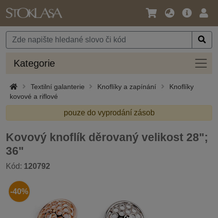
Jazyk
Hlavní
Přihl
/
nabídka
Měna
Kateg
Kategorie
Textilní galanterie
Knoflíky a zapínání
Knoflíky
kovové a riflové
pouze do vyprodání zásob
Kovový knoflík děrovaný velikost 28";
36"
Kód:
120792
-40%