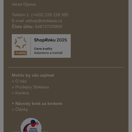
okres Opava
Telefon 1: (+420) 228 229 395
E-mail: eshop@stoklasa.cz
Číslo účtu:
5487372/0800
Mohlo by vás zajímat
» O nás
» Prodejny Stoklasa
» Kariéra
» Návody krok za krokem
» Články