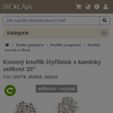
Jazyk
Hlavní
Přihl
/
nabídka
Měna
Kateg
Kategorie
Textilní galanterie
Knoflíky a zapínání
Knoflíky
kovové a riflové
Kovový knoflík čtyřlístek s kamínky
velikost 20"
Kód:
120776_263010_145233
stříbrná - crystal