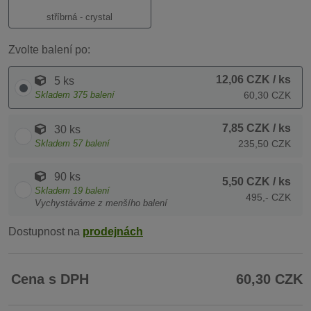
stříbrná - crystal
Zvolte balení po:
12,06 CZK
/ ks
5 ks
Skladem
375
balení
60,30 CZK
7,85 CZK
/ ks
30 ks
Skladem
57
balení
235,50 CZK
90 ks
5,50 CZK
/ ks
Skladem
19
balení
495,- CZK
Vychystáváme z menšího balení
Dostupnost na
prodejnách
Cena s DPH
60,30 CZK