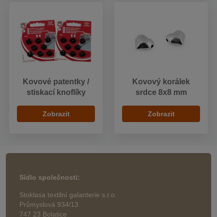
Kovové patentky /
Kovový korálek
stiskací knoflíky
srdce 8x8 mm
Zobrazit
Zobrazit
Sídlo společnosti:
Stoklasa textilní galanterie s.r.o.
Průmyslová 934/13
747 23 Bolatice