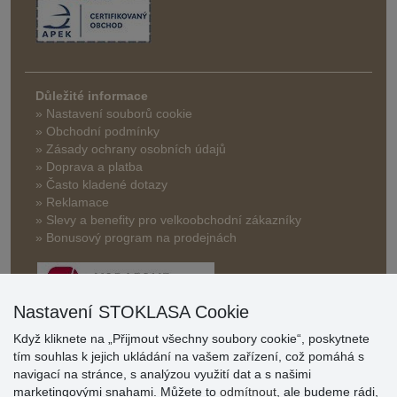
Důležité informace
» Nastavení souborů cookie
» Obchodní podmínky
» Zásady ochrany osobních údajů
» Doprava a platba
» Často kladené dotazy
» Reklamace
» Slevy a benefity pro velkoobchodní zákazníky
» Bonusový program na prodejnách
Nastavení STOKLASA Cookie
Když kliknete na „Přijmout všechny soubory cookie“, poskytnete
tím souhlas k jejich ukládání na vašem zařízení, což pomáhá s
Hodnocení
navigací na stránce, s analýzou využití dat a s našimi
zákazníků
marketingovými snahami. Můžete to
odmítnout
, ale budeme rádi,