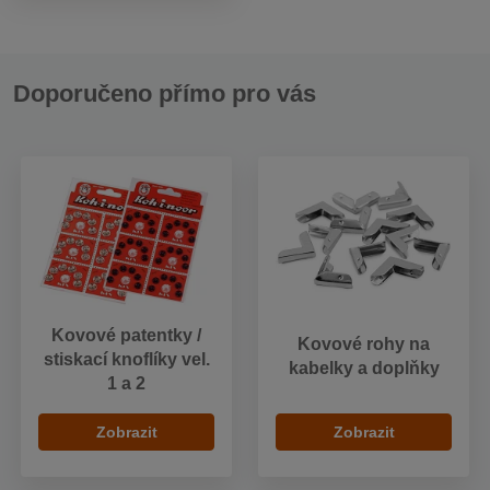
Doporučeno přímo pro vás
Kovové patentky /
Kovové rohy na
stiskací knoflíky vel.
kabelky a doplňky
1 a 2
Zobrazit
Zobrazit