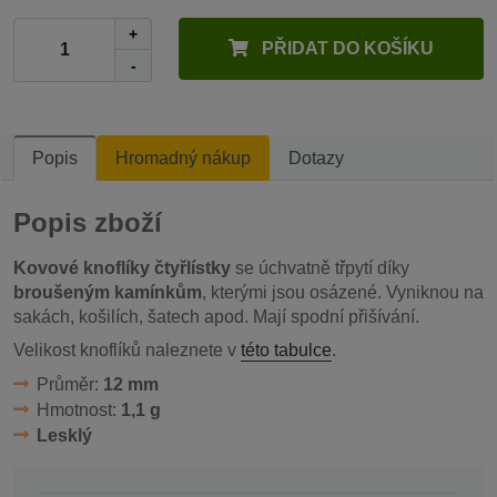
+
PŘIDAT DO KOŠÍKU
-
Popis
Hromadný nákup
Dotazy
Popis zboží
Kovové knoflíky čtyřlístky
se úchvatně třpytí díky
broušeným kamínkům
, kterými jsou osázené. Vyniknou na
sakách, košilích, šatech apod. Mají spodní přišívání.
Velikost knoflíků naleznete v
této tabulce
.
Průměr:
12 mm
Hmotnost:
1,1 g
Lesklý