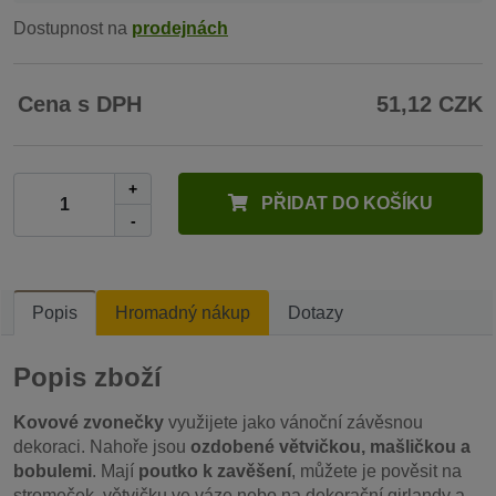
Dostupnost na
prodejnách
Cena s DPH
51,12 CZK
+
PŘIDAT DO KOŠÍKU
-
Popis
Hromadný nákup
Dotazy
Popis zboží
Kovové zvonečky
využijete jako vánoční závěsnou
dekoraci. Nahoře jsou
ozdobené větvičkou, mašličkou a
bobulemi
. Mají
poutko k zavěšení
, můžete je pověsit na
stromeček, větvičku ve váze nebo na dekorační girlandy a