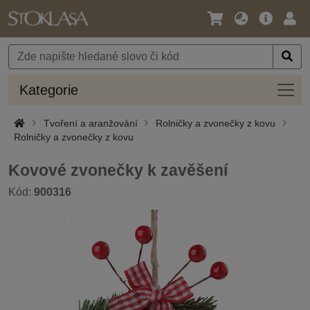
Jazyk
Hlavní
Přihl
/
nabídka
Měna
Kateg
Kategorie
Tvoření a aranžování
Rolničky a zvonečky z kovu
Rolničky a zvonečky z kovu
Kovové zvonečky k zavěšení
Kód:
900316