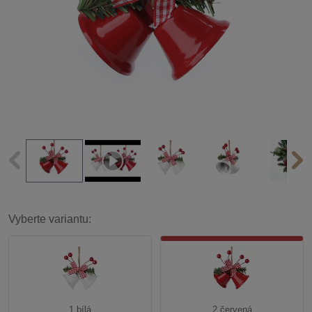
Vyberte variantu:
1 bílá
2 červená