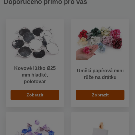
Doporučeno přímo pro vás
Kovové lůžko Ø25
Umělá papírová mini
mm hladké,
růže na drátku
polotovar
Zobrazit
Zobrazit