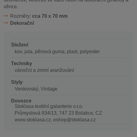
věnce.
Rozměry:
cca 70 x 70 mm
Dekorační
Složení
kov, juta, pěnová guma, plast, polyester
Techniky
vánoční a zimní aranžování
Styly
Venkovský, Vintage
Dovozce
Stoklasa textilní galanterie s.r.o.
Průmyslová 934/13, 747 23 Bolatice, CZ
www.stoklasa.cz, eshop@stoklasa.cz