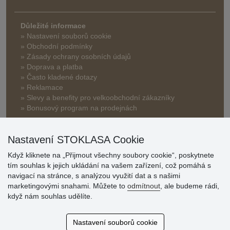
Důležité informace
» Nastavení souborů cookie
» Obchodní podmínky
» Zásady ochrany osobních údajů
» Doprava a platba
» Často kladené dotazy
» Reklamace
» Slevy a benefity pro velkoobchodní zákazníky
» Bonusový program na prodejnách
Nastavení STOKLASA Cookie
Když kliknete na „Přijmout všechny soubory cookie“, poskytnete
tím souhlas k jejich ukládání na vašem zařízení, což pomáhá s
navigací na stránce, s analýzou využití dat a s našimi
Hodnocení
marketingovými snahami. Můžete to
odmítnout
, ale budeme rádi,
zákazníků
když nám souhlas udělíte.
29.7.2026
Nastavení souborů cookie
Super obchod, kvalitní zboží za slušné ceny. Vřele