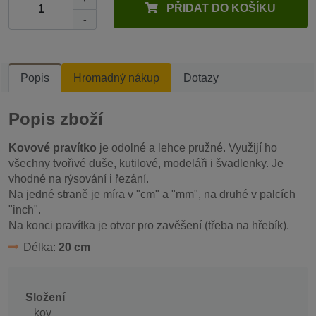
PŘIDAT DO KOŠÍKU
-
Popis
Hromadný nákup
Dotazy
Popis zboží
Kovové pravítko
je odolné a lehce pružné. Využijí ho
všechny tvořivé duše, kutilové, modeláři i švadlenky. Je
vhodné na rýsování i řezání.
Na jedné straně je míra v "cm" a "mm", na druhé v palcích
"inch".
Na konci pravítka je otvor pro zavěšení (třeba na hřebík).
Délka:
20 cm
Složení
kov