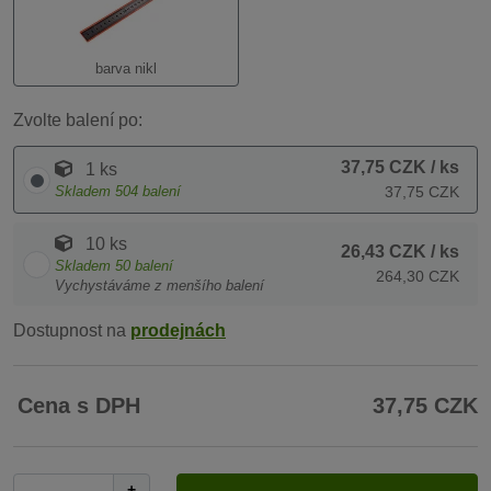
barva nikl
Zvolte balení po:
37,75 CZK
/ ks
1 ks
Skladem
504
balení
37,75 CZK
10 ks
26,43 CZK
/ ks
Skladem
50
balení
264,30 CZK
Vychystáváme z menšího balení
Dostupnost na
prodejnách
Cena s DPH
37,75 CZK
+