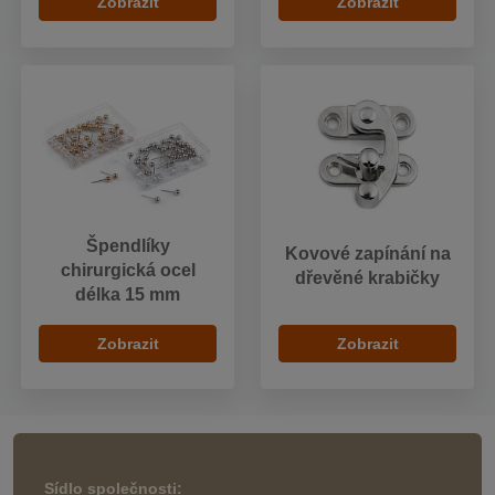
Zobrazit
Zobrazit
Špendlíky
Kovové zapínání na
chirurgická ocel
dřevěné krabičky
délka 15 mm
Zobrazit
Zobrazit
Sídlo společnosti: