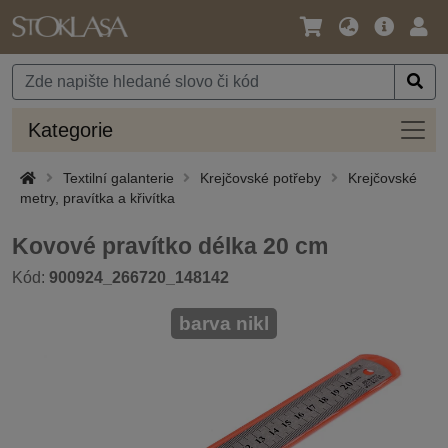
Jazyk
Hlavní
Přihl
/
nabídka
Měna
Kateg
Kategorie
Textilní galanterie
Krejčovské potřeby
Krejčovské
metry, pravítka a křivítka
Kovové pravítko délka 20 cm
Kód:
900924_266720_148142
barva nikl