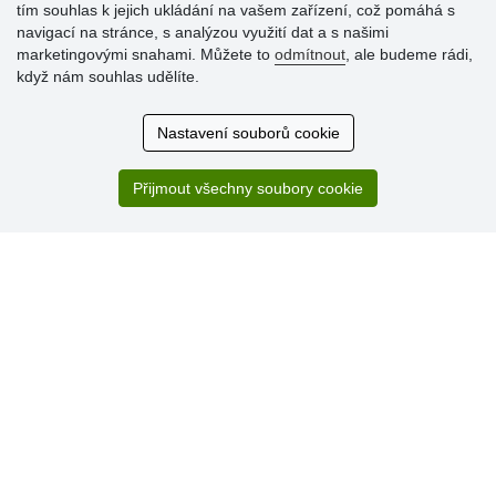
tím souhlas k jejich ukládání na vašem zařízení, což pomáhá s
navigací na stránce, s analýzou využití dat a s našimi
Hodnocení
marketingovými snahami. Můžete to
odmítnout
, ale budeme rádi,
zákazníků
když nám souhlas udělíte.
29.7.2026
Nastavení souborů cookie
Super obchod, kvalitní zboží za slušné ceny. Vřele
doporučuji.
Přijmout všechny soubory cookie
19.7.2026
Sortiment za fajn ceny a hlavně super rychlé dodání. Moc
děkuji!.
» Aktuálně 19084 recenzí
* Recenze neověřujeme