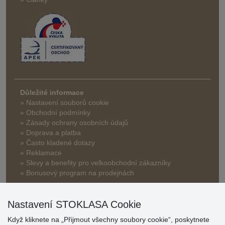
Důležité informace
» Nastavení souborů cookie
» Obchodní podmínky
» Zásady ochrany osobních údajů
» Doprava a platba
» Často kladené dotazy
» Reklamace
» Slevy a benefity pro velkoobchodní zákazníky
» Bonusový program na prodejnách
Nastavení STOKLASA Cookie
Když kliknete na „Přijmout všechny soubory cookie“, poskytnete