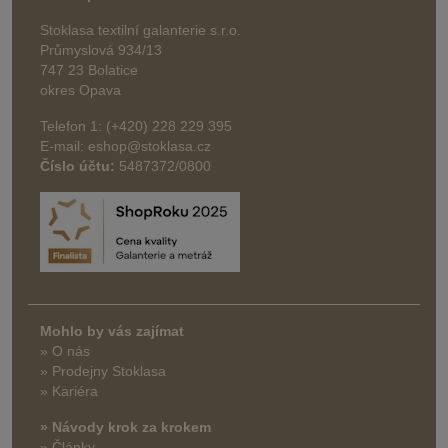
Stoklasa textilní galanterie s.r.o.
Průmyslová 934/13
747 23 Bolatice
okres Opava
Telefon 1: (+420) 228 229 395
E-mail: eshop@stoklasa.cz
Číslo účtu:
5487372/0800
Mohlo by vás zajímat
» O nás
» Prodejny Stoklasa
» Kariéra
» Návody krok za krokem
» Články