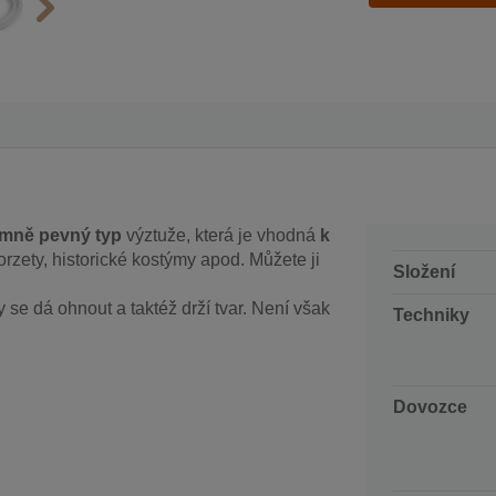
émně pevný typ
výztuže, která je vhodná
k
rzety, historické kostýmy apod. Můžete ji
Složení
y se dá ohnout a taktéž drží tvar. Není však
Techniky
Dovozce