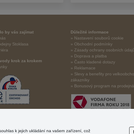
o by vás zajímat
Důležité informace
nás
» Nastavení souborů cookie
odejny Stoklasa
» Obchodní podmínky
riéra
» Zásady ochrany osobních údaj
» Doprava a platba
vody krok za krokem
» Často kladené dotazy
ánky
» Reklamace
» Slevy a benefity pro velkoobch
zákazníky
» Bonusový program na prodejn
souhlas k jejich ukládání na vašem zařízení, což