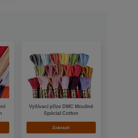
ení
Vyšívací příze DMC Mouliné
m
Spécial Cotton
Zobrazit