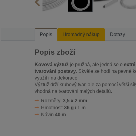
Popis
Hromadný nákup
Dotazy
Popis zboží
Kovová výztuž
je pružná, ale jedná se o
extr
tvarování postavy
. Skvěle se hodí na pevné ko
využít i na dekorace.
Výztuž drží kruhový tvar, ale za pomocí větší síl
vhodná na tvarování malých detailů.
Rozměry:
3,5 x 2 mm
Hmotnost:
36 g / 1 m
Návin
40 m