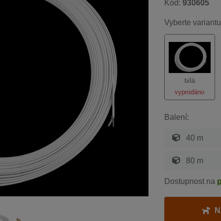
Kód:
930605
Vyberte variantu
bílá
vyprodáno
Balení:
40 m
80 m
Dostupnost na
N