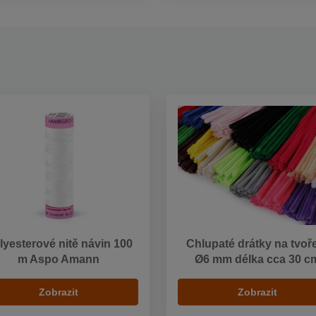
lyesterové nitě návin 100
Chlupaté drátky na tvoř
m Aspo Amann
Ø6 mm délka cca 30 c
Zobrazit
Zobrazit