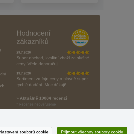
Hodnocení
zákazníků
ů
29.7.2026
Super obchod, kvalitní zboží za slušné
ceny. Vřele doporučuji.
odní
19.7.2026
Sortiment za fajn ceny a hlavně super
rychlé dodání. Moc děkuji!.
ách
» Aktuálně 19084 recenzí
* Recenze neověřujeme
Nastavení souborů cookie
Přijmout všechny soubory cookie