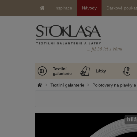
Inspirace
Návody
Dárkové pouka
… již 36 let s Vámi
Textilní
Látky
galanterie
Textilní galanterie
Polotovary na plavky a
bílá