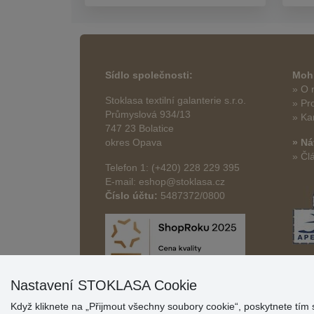
Sídlo společnosti:
Mohl
» O 
Stoklasa textilní galanterie s.r.o.
» Pr
Průmyslová 934/13
» Ka
747 23 Bolatice
okres Opava
» Ná
» Čl
Telefon 1: (+420) 228 229 395
E-mail: eshop@stoklasa.cz
Číslo účtu:
5487372/0800
Nastavení STOKLASA Cookie
Když kliknete na „Přijmout všechny soubory cookie“, poskytnete tím 