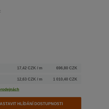
:
17,42 CZK
/ m
696,80 CZK
12,63 CZK
/ m
1 010,40 CZK
prodejnách
ASTAVIT HLÍDÁNÍ DOSTUPNOSTI