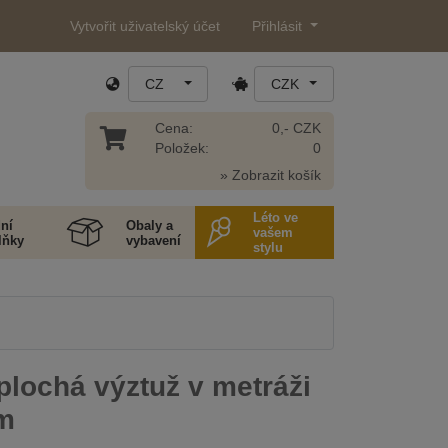
Vytvořit uživatelský účet
Přihlásit
CZ
CZK
Cena:
0,- CZK
Položek:
0
» Zobrazit košík
Léto ve
ní
Obaly a
vašem
lňky
vybavení
stylu
lochá výztuž v metráži
m