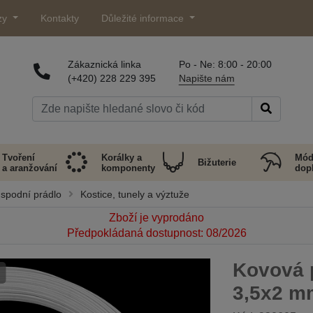
zy
Kontakty
Důležité informace
Zákaznická linka
Po - Ne: 8:00 - 20:00
(+420) 228 229 395
Napište nám
Tvoření
Korálky a
Mód
Bižuterie
a aranžování
komponenty
dop
 spodní prádlo
Kostice, tunely a výztuže
Zboží je vyprodáno
Předpokládaná dostupnost: 08/2026
Kovová p
3,5x2 m