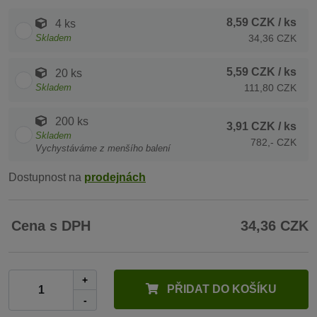
8,59 CZK
/ ks
4 ks
Skladem
34,36 CZK
5,59 CZK
/ ks
20 ks
Skladem
111,80 CZK
200 ks
3,91 CZK
/ ks
Skladem
782,- CZK
Vychystáváme z menšího balení
Dostupnost na
prodejnách
Cena s DPH
34,36 CZK
+
PŘIDAT DO KOŠÍKU
-