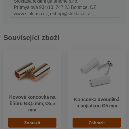
Stoklasa textilní galanterie s.r.o.
Průmyslová 934/13, 747 23 Bolatice, CZ
www.stoklasa.cz, eshop@stoklasa.cz
Související zboží
Kovová koncovka na
Koncovka dvoudílná
šňůru Ø3,5 mm, Ø5,5
s pojistkou Ø5 mm
mm
Zobrazit
Zobrazit