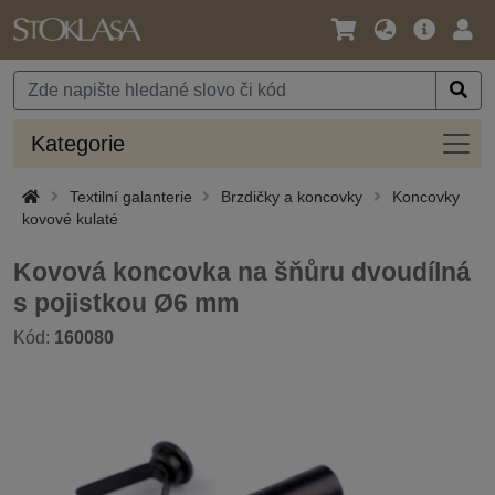
Jazyk
Hlavní
Přihl
/
nabídka
Měna
Kateg
Kategorie
Textilní galanterie
Brzdičky a koncovky
Koncovky
kovové kulaté
Kovová koncovka na šňůru dvoudílná
s pojistkou Ø6 mm
Kód:
160080