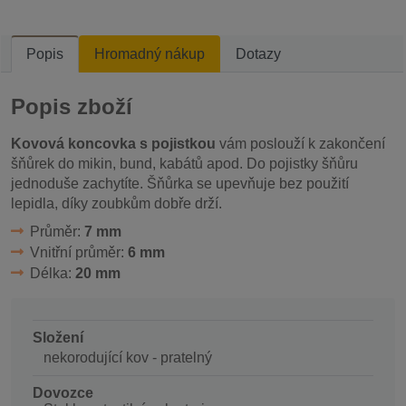
Popis
Hromadný nákup
Dotazy
Popis zboží
Kovová koncovka s pojistkou
vám poslouží k zakončení
šňůrek do mikin, bund, kabátů apod. Do pojistky šňůru
jednoduše zachytíte. Šňůrka se upevňuje bez použití
lepidla, díky zoubkům dobře drží.
Průměr:
7 mm
Vnitřní průměr:
6 mm
Délka:
20 mm
Složení
nekorodující kov - pratelný
Dovozce