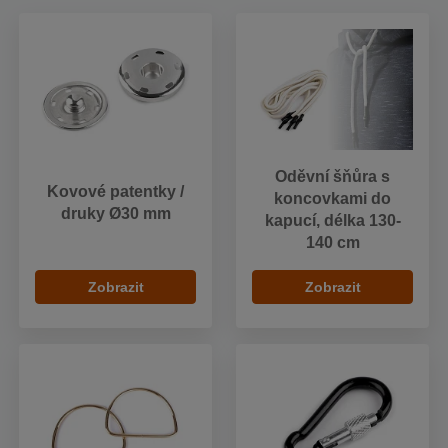
Oděvní šňůra s
Kovové patentky /
koncovkami do
druky Ø30 mm
kapucí, délka 130-
140 cm
Zobrazit
Zobrazit