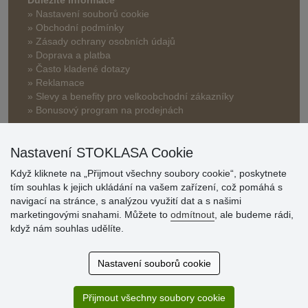
» Nastavení souborů cookie
» Obchodní podmínky
» Zásady ochrany osobních údajů
» Doprava a platba
» Často kladené dotazy
» Reklamace
» Slevy a benefity pro velkoobchodní zákazníky
» Bonusový program na prodejnách
Nastavení STOKLASA Cookie
Když kliknete na „Přijmout všechny soubory cookie“, poskytnete
tím souhlas k jejich ukládání na vašem zařízení, což pomáhá s
navigací na stránce, s analýzou využití dat a s našimi
Hodnocení
marketingovými snahami. Můžete to
odmítnout
, ale budeme rádi,
zákazníků
když nám souhlas udělíte.
29.7.2026
Nastavení souborů cookie
Super obchod, kvalitní zboží za slušné ceny. Vřele
doporučuji.
Přijmout všechny soubory cookie
19.7.2026