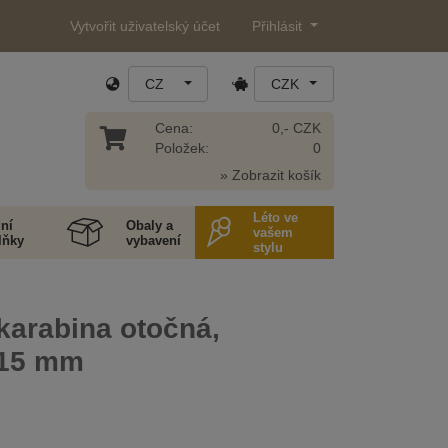
Vytvořit uživatelský účet
Přihlásit
CZ
CZK
Cena:
0,- CZK
Položek:
0
» Zobrazit košík
Léto ve
ní
Obaly a
vašem
lňky
vybavení
stylu
karabina otočná,
 15 mm