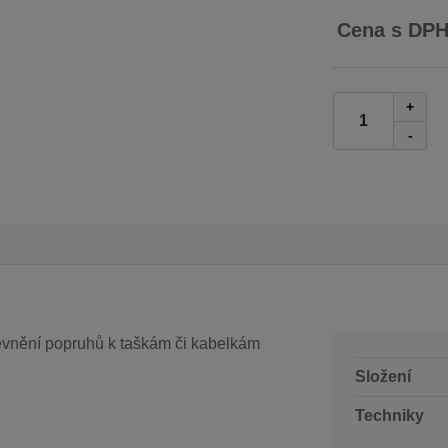
Cena s DP
+
-
vnění popruhů k taškám či kabelkám
Složení
Techniky