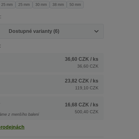
25 mm
25 mm
30 mm
38 mm
50 mm
:
Dostupné varianty (6)
:
36,60 CZK
/ ks
36,60 CZK
23,82 CZK
/ ks
119,10 CZK
s
16,68 CZK
/ ks
500,40 CZK
áme z menšího balení
prodejnách