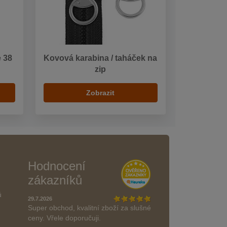
 38
Kovová karabina / taháček na
zip
Zobrazit
Hodnocení
zákazníků
ů
29.7.2026
Super obchod, kvalitní zboží za slušné
ceny. Vřele doporučuji.