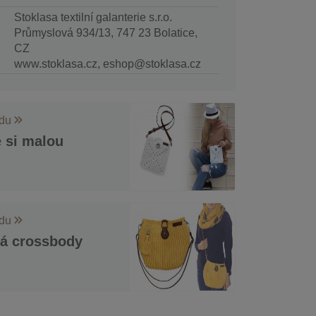
Stoklasa textilní galanterie s.r.o.
Průmyslová 934/13, 747 23 Bolatice,
CZ
www.stoklasa.cz, eshop@stoklasa.cz
odu
 si malou
odu
á crossbody