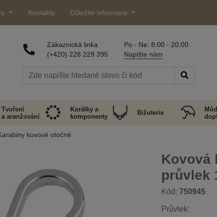
zy
Kontakty
Důležité informace
Zákaznická linka
Po - Ne: 8:00 - 20:00
(+420) 228 229 395
Napište nám
Tvoření
Korálky a
Mód
Bižuterie
a aranžování
komponenty
dop
Karabiny kovové otočné
Kovová 
průvlek
Kód:
750945
Průvlek: