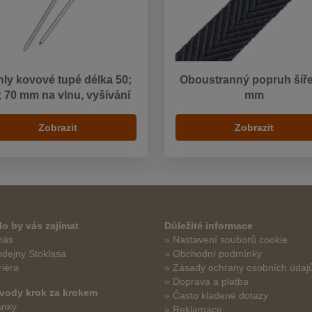
hly kovové tupé délka 50;
Oboustranný popruh šíře
; 70 mm na vlnu, vyšívání
mm
Zobrazit
Zobrazit
o by vás zajímat
Důležité informace
nás
» Nastavení souborů cookie
odejny Stoklasa
» Obchodní podmínky
riéra
» Zásady ochrany osobních údaj
» Doprava a platba
vody krok za krokem
» Často kladené dotazy
ánky
» Reklamace