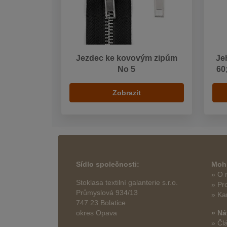
Jezdec ke kovovým zipům
Je
No 5
60
Zobrazit
Sídlo společnosti:
Mohl
» O 
Stoklasa textilní galanterie s.r.o.
» Pr
Průmyslová 934/13
» Ka
747 23 Bolatice
okres Opava
» Ná
» Čl