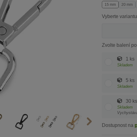
15 mm
20 mm
Vyberte variantu
Zvolte balení po
1 ks
Skladem
5 ks
Skladem
30 k
Skladem
Vychystáv
Dostupnost na