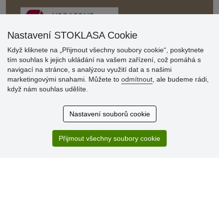
Nastavení STOKLASA Cookie
Když kliknete na „Přijmout všechny soubory cookie“, poskytnete
tím souhlas k jejich ukládání na vašem zařízení, což pomáhá s
Hodnocení
navigací na stránce, s analýzou využití dat a s našimi
zákazníků
marketingovými snahami. Můžete to
odmítnout
, ale budeme rádi,
když nám souhlas udělíte.
29.7.2026
Super obchod, kvalitní zboží za slušné ceny. Vřele
Nastavení souborů cookie
doporučuji.
19.7.2026
Přijmout všechny soubory cookie
Sortiment za fajn ceny a hlavně super rychlé dodání. Moc
děkuji!.
» Aktuálně 19084 recenzí
* Recenze neověřujeme