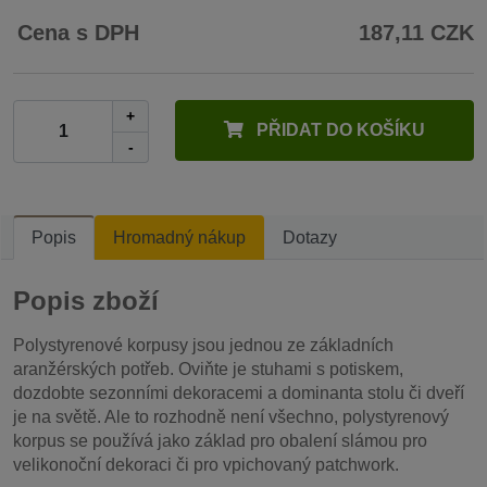
Cena s DPH
187,11 CZK
+
PŘIDAT DO KOŠÍKU
-
Popis
Hromadný nákup
Dotazy
Popis zboží
Polystyrenové korpusy jsou jednou ze základních
aranžérských potřeb. Oviňte je stuhami s potiskem,
dozdobte sezonními dekoracemi a dominanta stolu či dveří
je na světě. Ale to rozhodně není všechno, polystyrenový
korpus se používá jako základ pro obalení slámou pro
velikonoční dekoraci či pro vpichovaný patchwork.