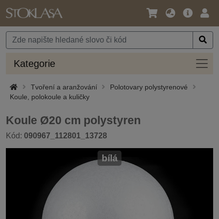
Jazyk
Hlavní
Přihl
/
nabídka
Měna
Kateg
Kategorie
Tvoření a aranžování
Polotovary polystyrenové
Koule, polokoule a kuličky
Koule Ø20 cm polystyren
Kód:
090967_112801_13728
bílá