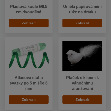
Plastová koule Ø8,5
Umělá papírová mini
cm dvoudílná
růže na drátku
Zobrazit
Zobrazit
Atlasová stuha
Ptáček s klipem k
svazky po 5 m šíře 6
vánočnímu
mm
aranžování
Zobrazit
Zobrazit