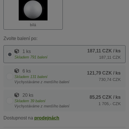
bílá
Zvolte balení po:
187,11 CZK
/ ks
1 ks
Skladem
791
balení
187,11 CZK
6 ks
121,79 CZK
/ ks
Skladem
131
balení
730,74 CZK
Vychystáváme z menšího balení
20 ks
85,25 CZK
/ ks
Skladem
39
balení
1 705,- CZK
Vychystáváme z menšího balení
Dostupnost na
prodejnách