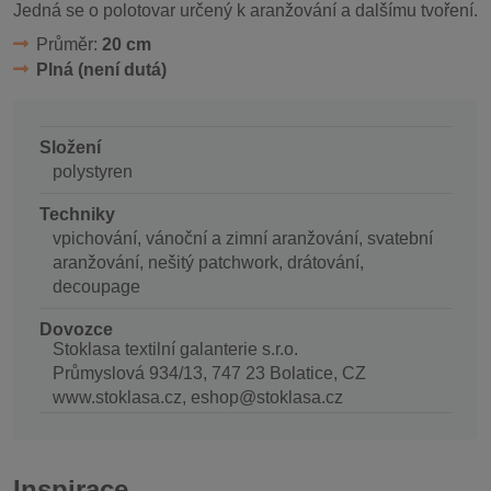
Jedná se o polotovar určený k aranžování a dalšímu tvoření.
Průměr:
20 cm
Plná (není dutá)
Složení
polystyren
Techniky
vpichování, vánoční a zimní aranžování, svatební
aranžování, nešitý patchwork, drátování,
decoupage
Dovozce
Stoklasa textilní galanterie s.r.o.
Průmyslová 934/13, 747 23 Bolatice, CZ
www.stoklasa.cz, eshop@stoklasa.cz
Inspirace