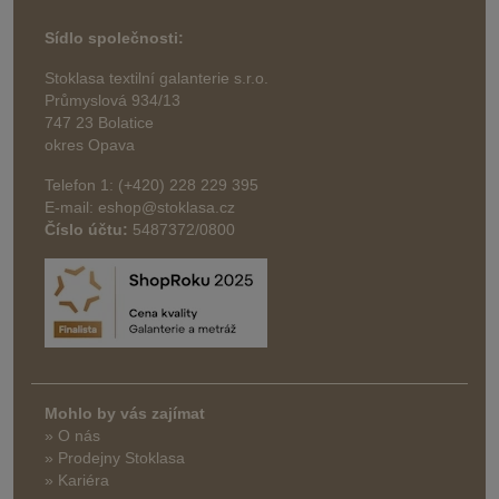
Sídlo společnosti:
Stoklasa textilní galanterie s.r.o.
Průmyslová 934/13
747 23 Bolatice
okres Opava
Telefon 1: (+420) 228 229 395
E-mail: eshop@stoklasa.cz
Číslo účtu:
5487372/0800
Mohlo by vás zajímat
» O nás
» Prodejny Stoklasa
» Kariéra