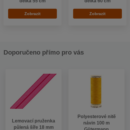
délka 55 cm
délka 60 cm
Zobrazit
Zobrazit
Doporučeno přímo pro vás
Polyesterové nitě
Lemovací pruženka
návin 100 m
půlená šíře 18 mm
Gütermann