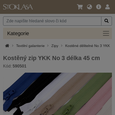
Jazyk
Hlavní
Přihl
/
nabídka
Měna
Kateg
Kategorie
Textilní galanterie
Zipy
Kostěné dělitelné No 3 YKK
Kostěný zip YKK No 3 délka 45 cm
Kód:
590501