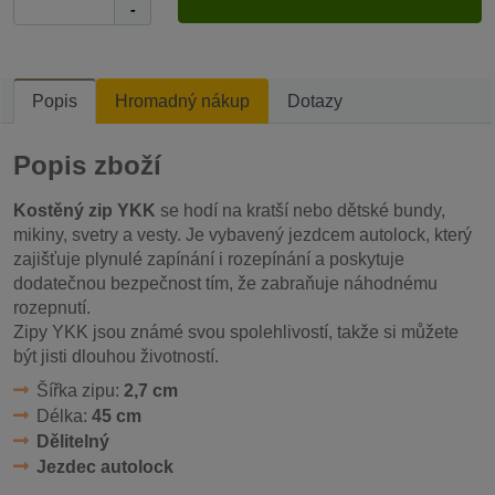
-
Popis
Hromadný nákup
Dotazy
Popis zboží
Kostěný zip YKK
se hodí na kratší nebo dětské bundy,
mikiny, svetry a vesty. Je vybavený jezdcem autolock, který
zajišťuje plynulé zapínání i rozepínání a poskytuje
dodatečnou bezpečnost tím, že zabraňuje náhodnému
rozepnutí.
Zipy YKK jsou známé svou spolehlivostí, takže si můžete
být jisti dlouhou životností.
Šířka zipu:
2,7 cm
Délka:
45 cm
Dělitelný
Jezdec autolock