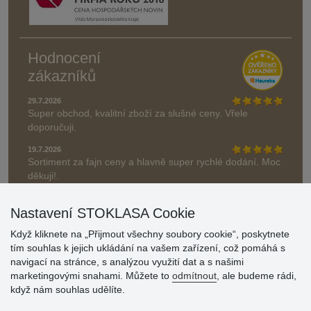
Hodnocení
zákazníků
29.7.2026
Super obchod, kvalitní zboží za slušné ceny. Vřele
doporučuji.
19.7.2026
Sortiment za fajn ceny a hlavně super rychlé dodání. Moc
děkuji!.
» Aktuálně 19084 recenzí
Nastavení STOKLASA Cookie
* Recenze neověřujeme
Když kliknete na „Přijmout všechny soubory cookie“, poskytnete
tím souhlas k jejich ukládání na vašem zařízení, což pomáhá s
navigací na stránce, s analýzou využití dat a s našimi
marketingovými snahami. Můžete to
odmítnout
, ale budeme rádi,
když nám souhlas udělíte.