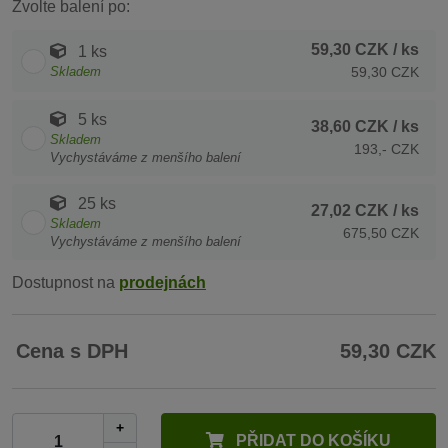
Zvolte balení po:
59,30 CZK
/ ks
1 ks
Skladem
59,30 CZK
5 ks
38,60 CZK
/ ks
Skladem
193,- CZK
Vychystáváme z menšího balení
25 ks
27,02 CZK
/ ks
Skladem
675,50 CZK
Vychystáváme z menšího balení
Dostupnost na
prodejnách
Cena s DPH
59,30 CZK
+
PŘIDAT DO KOŠÍKU