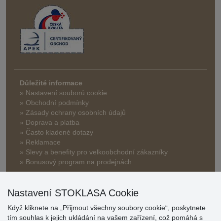
Důležité informace
» Nastavení souborů cookie
» Obchodní podmínky
» Zásady ochrany osobních údajů
» Doprava a platba
» Často kladené dotazy
» Reklamace
» Slevy a benefity pro velkoobchodní zákazníky
» Bonusový program na prodejnách
Nastavení STOKLASA Cookie
Když kliknete na „Přijmout všechny soubory cookie“, poskytnete
tím souhlas k jejich ukládání na vašem zařízení, což pomáhá s