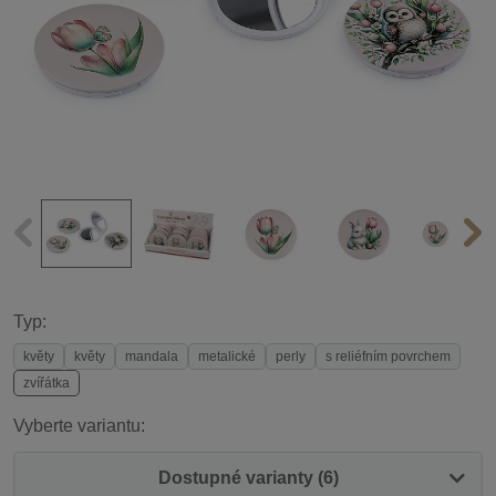
Typ:
květy
květy
mandala
metalické
perly
s reliéfním povrchem
zvířátka
Vyberte variantu:
Dostupné varianty (6)