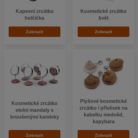
Kapesní zrcátko
Kosmetické zrcátko
holčička
květ
Zobrazit
Zobrazit
Plyšové kosmetické
Kosmetické zrcátko
zrcátko / přívěsek na
stolní mandaly s
kabelku medvěd,
broušenými kamínky
kapybara
Zobrazit
Zobrazit