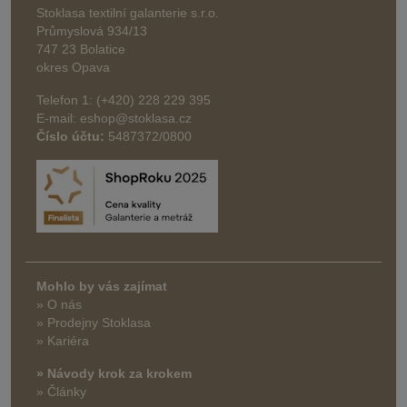
Stoklasa textilní galanterie s.r.o.
Průmyslová 934/13
747 23 Bolatice
okres Opava
Telefon 1: (+420) 228 229 395
E-mail: eshop@stoklasa.cz
Číslo účtu:
5487372/0800
Mohlo by vás zajímat
» O nás
» Prodejny Stoklasa
» Kariéra
» Návody krok za krokem
» Články