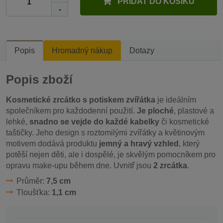
PŘIDAT DO KOŠÍKU
-
Popis
Hromadný nákup
Dotazy
Popis zboží
Kosmetické zrcátko s potiskem zvířátka
je ideálním
společníkem pro každodenní použití.
Je ploché
, plastové a
lehké,
snadno se vejde do každé kabelky
či kosmetické
taštičky. Jeho design s roztomilými zvířátky a květinovým
motivem dodává produktu
jemný a hravý vzhled
, který
potěší nejen děti, ale i dospělé, je skvělým pomocníkem pro
opravu make-upu během dne. Uvnitř jsou
2 zrcátka
.
Průměr:
7,5 cm
Tloušťka:
1,1 cm