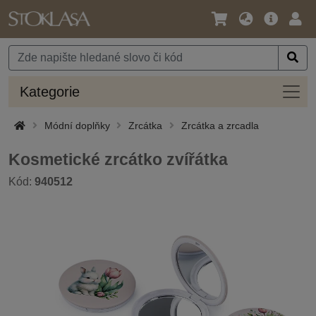
Jazyk
Hlavní
Přihl
/
nabídka
Měna
Kateg
Kategorie
Módní doplňky
Zrcátka
Zrcátka a zrcadla
Kosmetické zrcátko zvířátka
Kód:
940512