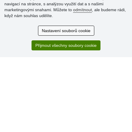
navigací na stránce, s analýzou využití dat a s našimi
Hodnocení
marketingovými snahami. Můžete to
odmítnout
, ale budeme rádi,
zákazníků
když nám souhlas udělíte.
29.7.2026
Nastavení souborů cookie
Super obchod, kvalitní zboží za slušné ceny. Vřele
doporučuji.
Přijmout všechny soubory cookie
19.7.2026
Sortiment za fajn ceny a hlavně super rychlé dodání. Moc
děkuji!.
» Aktuálně 19084 recenzí
* Recenze neověřujeme