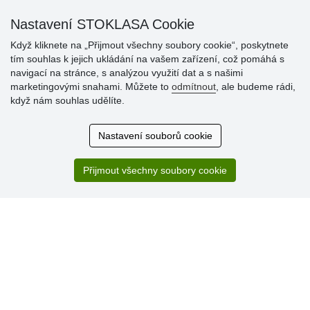
Nastavení STOKLASA Cookie
Když kliknete na „Přijmout všechny soubory cookie“, poskytnete
tím souhlas k jejich ukládání na vašem zařízení, což pomáhá s
navigací na stránce, s analýzou využití dat a s našimi
Hodnocení
marketingovými snahami. Můžete to
odmítnout
, ale budeme rádi,
zákazníků
když nám souhlas udělíte.
29.7.2026
Nastavení souborů cookie
Super obchod, kvalitní zboží za slušné ceny. Vřele
doporučuji.
Přijmout všechny soubory cookie
19.7.2026
Sortiment za fajn ceny a hlavně super rychlé dodání. Moc
děkuji!.
» Aktuálně 19084 recenzí
* Recenze neověřujeme