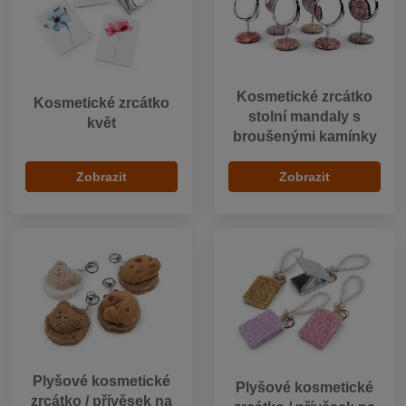
Kosmetické zrcátko
Kosmetické zrcátko
stolní mandaly s
květ
broušenými kamínky
Zobrazit
Zobrazit
Plyšové kosmetické
Plyšové kosmetické
zrcátko / přívěsek na