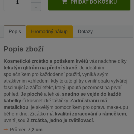
PŘIDAT DO KOŠÍKU
-
Popis
Hromadný nákup
Dotazy
Popis zboží
Kosmetické zrcátko s potiskem květů
vás nadchne díky
tekutým glitrům na přední straně
. Je ideálním
společníkem pro každodenní použití, vyniká svým
atraktivním vzhledem, kdy tekuté glitry uvnitř obalu vytvářejí
fascinující a zářící efekt, který upoutá pozornost na první
pohled.
Je ploché
a lehké,
snadno se vejde do každé
kabelky
či kosmetické taštičky.
Zadní stranu má
metalickou
, je skvělým pomocníkem pro opravu make-upu
během dne. Zrcátko má
kvalitní zpracování s rámečkem
,
uvnitř jsou
2 zrcátka, jedno je zvětšovací.
Průměr:
7,2 cm