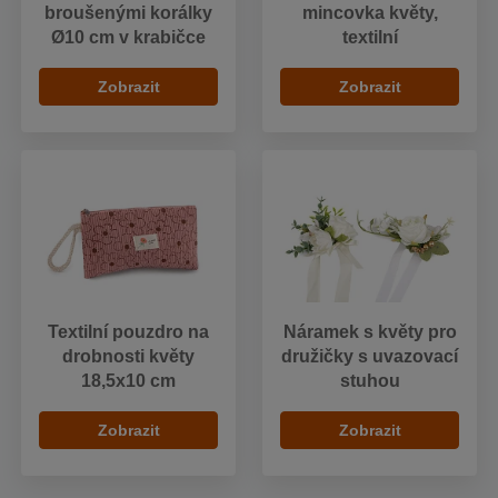
broušenými korálky
mincovka květy,
Ø10 cm v krabičce
textilní
Zobrazit
Zobrazit
Textilní pouzdro na
Náramek s květy pro
drobnosti květy
družičky s uvazovací
18,5x10 cm
stuhou
Zobrazit
Zobrazit