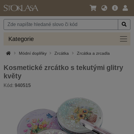
Jazyk
Hlavní
Přihl
/
nabídka
Měna
Kateg
Kategorie
Módní doplňky
Zrcátka
Zrcátka a zrcadla
Kosmetické zrcátko s tekutými glitry
květy
Kód:
940515