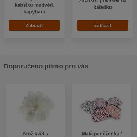
zrcátko / přívěsek na
kabelku medvěd,
kabelku
kapybara
Zobrazit
Zobrazit
Doporučeno přímo pro vás
Brož květ s
Malá peněženka /