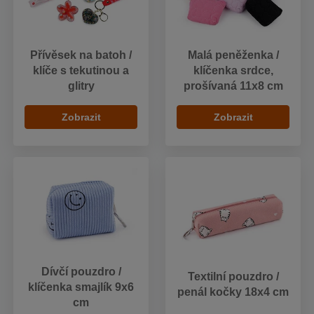
Přívěsek na batoh /
Malá peněženka /
klíče s tekutinou a
klíčenka srdce,
glitry
prošívaná 11x8 cm
Zobrazit
Zobrazit
Dívčí pouzdro /
Textilní pouzdro /
klíčenka smajlík 9x6
penál kočky 18x4 cm
cm