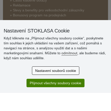
» Často kladené dotazy
» Reklamace
» Slevy a benefity pro velkoobchodní zákazníky
» Bonusový program na prodejnách
Nastavení STOKLASA Cookie
Když kliknete na „Přijmout všechny soubory cookie“, poskytnete
tím souhlas k jejich ukládání na vašem zařízení, což pomáhá s
navigací na stránce, s analýzou využití dat a s našimi
Hodnocení
marketingovými snahami. Můžete to
odmítnout
, ale budeme rádi,
zákazníků
když nám souhlas udělíte.
29.7.2026
Nastavení souborů cookie
Super obchod, kvalitní zboží za slušné ceny. Vřele
doporučuji.
Přijmout všechny soubory cookie
19.7.2026
Sortiment za fajn ceny a hlavně super rychlé dodání. Moc
děkuji!.
» Aktuálně 19084 recenzí
* Recenze neověřujeme