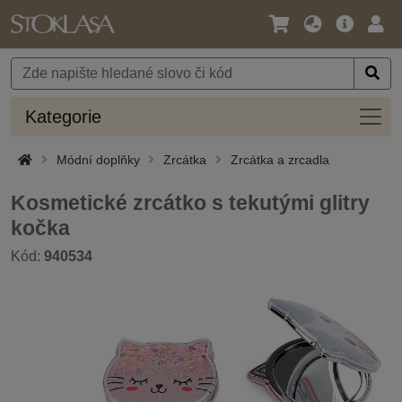
Jazyk
Hlavní
Přihl
/
nabídka
Měna
Kateg
Kategorie
Módní doplňky
Zrcátka
Zrcátka a zrcadla
Kosmetické zrcátko s tekutými glitry
kočka
Kód:
940534