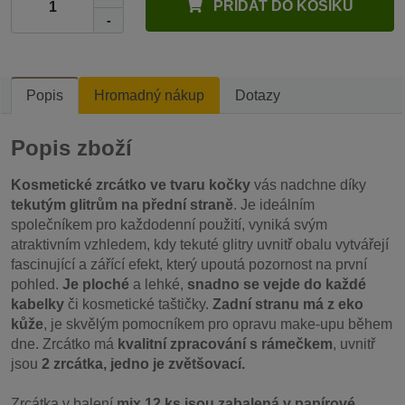
PŘIDAT DO KOŠÍKU
-
Popis
Hromadný nákup
Dotazy
Popis zboží
Kosmetické zrcátko ve tvaru kočky
vás nadchne díky
tekutým glitrům na přední straně
. Je ideálním
společníkem pro každodenní použití, vyniká svým
atraktivním vzhledem, kdy tekuté glitry uvnitř obalu vytvářejí
fascinující a zářící efekt, který upoutá pozornost na první
pohled.
Je ploché
a lehké,
snadno se vejde do každé
kabelky
či kosmetické taštičky.
Zadní stranu má z eko
kůže
, je skvělým pomocníkem pro opravu make-upu během
dne. Zrcátko má
kvalitní zpracování s rámečkem
, uvnitř
jsou
2 zrcátka, jedno je zvětšovací.
Zrcátka v balení
mix 12 ks jsou zabalená v papírové