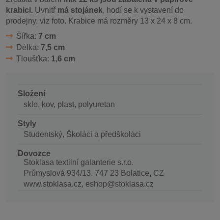
krabici.
Uvnitř
má stojánek
, hodí se k vystavení do
prodejny, viz foto. Krabice má rozměry 13 x 24 x 8 cm.
Šířka:
7 cm
Délka:
7,5 cm
Tloušťka:
1,6 cm
Složení
sklo, kov, plast, polyuretan
Styly
Studentský, Školáci a předškoláci
Dovozce
Stoklasa textilní galanterie s.r.o.
Průmyslová 934/13, 747 23 Bolatice, CZ
www.stoklasa.cz, eshop@stoklasa.cz