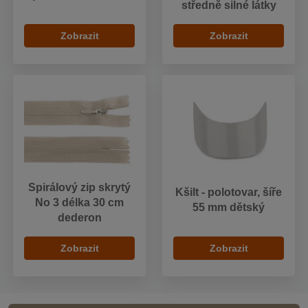
středně silné látky
Zobrazit
Zobrazit
Spirálový zip skrytý
Kšilt - polotovar, šíře
No 3 délka 30 cm
55 mm dětský
dederon
Zobrazit
Zobrazit