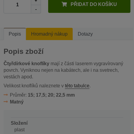
+
PŘIDAT DO KOŠÍKU
-
Popis
Hromadný nákup
Dotazy
Popis zboží
Čtyřdírkové knoflíky
mají z části laserem vygravírovaný
povrch. Vyniknou nejen na kabátech, ale i na svetrech,
vestách apod.
Velikost knoflíků naleznete v
této tabulce
.
Průměr:
15; 17,5; 20; 22,5 mm
Matný
Složení
plast