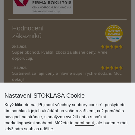
Hodnocení
zákazníků
29.7.2026
Super obchod, kvalitní zboží za slušné ceny. Vřele
doporučuji.
19.7.2026
Sortiment za fajn ceny a hlavně super rychlé dodání. Moc
děkuji!.
» Aktuálně 19084 recenzí
Nastavení STOKLASA Cookie
* Recenze neověřujeme
Když kliknete na „Přijmout všechny soubory cookie“, poskytnete
tím souhlas k jejich ukládání na vašem zařízení, což pomáhá s
navigací na stránce, s analýzou využití dat a s našimi
marketingovými snahami. Můžete to
odmítnout
, ale budeme rádi,
když nám souhlas udělíte.