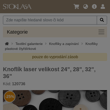
Jazyk
Hlavní
Přihl
/
nabídka
Měna
Kateg
Kategorie
Textilní galanterie
Knoflíky a zapínání
Knoflíky
plastové čtyřdírkové
pouze do vyprodání zásob
Knoflík laser velikost 24", 28", 32",
36"
Kód:
120736
-25%