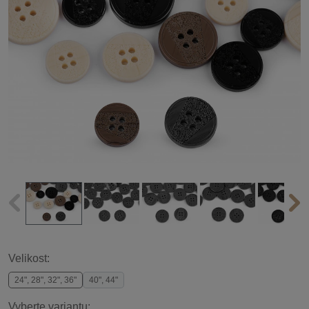
Velikost:
24", 28", 32", 36"
40", 44"
Vyberte variantu: