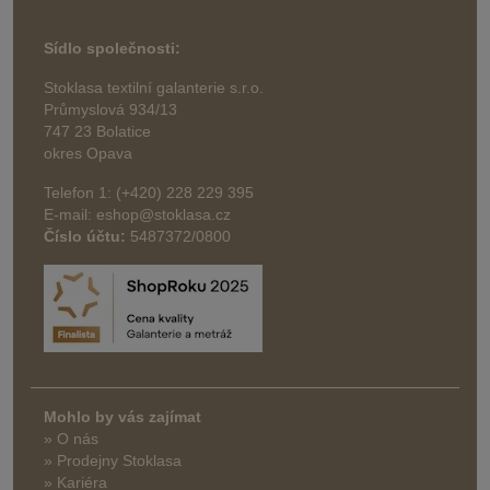
Sídlo společnosti:
Stoklasa textilní galanterie s.r.o.
Průmyslová 934/13
747 23 Bolatice
okres Opava
Telefon 1: (+420) 228 229 395
E-mail: eshop@stoklasa.cz
Číslo účtu:
5487372/0800
Mohlo by vás zajímat
» O nás
» Prodejny Stoklasa
» Kariéra