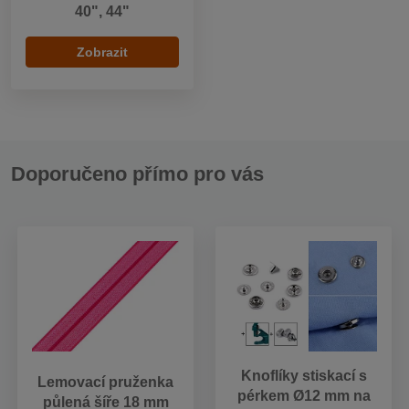
40", 44"
Zobrazit
Doporučeno přímo pro vás
Knoflíky stiskací s
Lemovací pruženka
pérkem Ø12 mm na
půlená šíře 18 mm