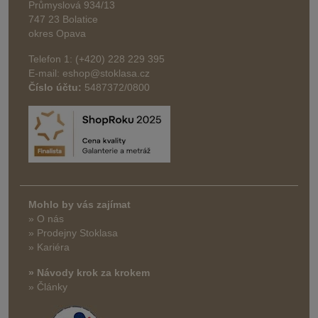
Průmyslová 934/13
747 23 Bolatice
okres Opava
Telefon 1: (+420) 228 229 395
E-mail: eshop@stoklasa.cz
Číslo účtu:
5487372/0800
Mohlo by vás zajímat
» O nás
» Prodejny Stoklasa
» Kariéra
» Návody krok za krokem
» Články