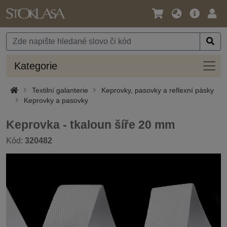
Jazyk
Hlavní
Přihl
/
nabídka
Měna
Kateg
Kategorie
Textilní galanterie
Keprovky, pasovky a reflexní pásky
Keprovky a pasovky
Keprovka - tkaloun šíře 20 mm
Kód:
320482