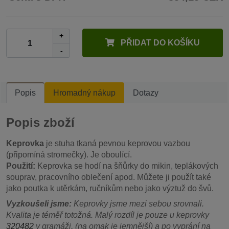
+
PŘIDAT DO KOŠÍKU
-
Popis
Hromadný nákup
Dotazy
Popis zboží
Keprovka
je stuha tkaná pevnou keprovou vazbou
(připomíná stromečky). Je oboulící.
Použití:
Keprovka se hodí na šňůrky do mikin, teplákových
souprav, pracovního oblečení apod. Můžete ji použít také
jako poutka k utěrkám, ručníkům nebo jako výztuž do švů.
Vyzkoušeli jsme:
Keprovky jsme mezi sebou srovnali.
Kvalita je téměř totožná. Malý rozdíl je pouze u keprovky
320482
v gramáži, (na omak je jemnější) a po vyprání na