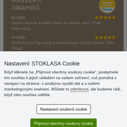
Hodnocení
zákazníků
29.7.2026
Super obchod, kvalitní zboží za slušné ceny. Vřele
doporučuji.
19.7.2026
Sortiment za fajn ceny a hlavně super rychlé dodání. Moc
děkuji!.
» Aktuálně 19084 recenzí
Nastavení STOKLASA Cookie
* Recenze neověřujeme
Když kliknete na „Přijmout všechny soubory cookie“, poskytnete
tím souhlas k jejich ukládání na vašem zařízení, což pomáhá s
navigací na stránce, s analýzou využití dat a s našimi
marketingovými snahami. Můžete to
odmítnout
, ale budeme rádi,
když nám souhlas udělíte.
Nastavení souborů cookie
Přijmout všechny soubory cookie