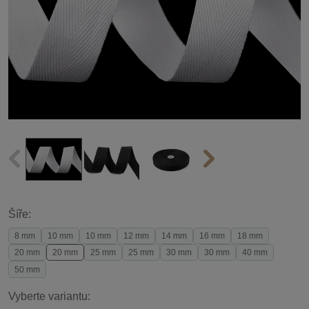
Šíře:
8 mm
10 mm
10 mm
12 mm
14 mm
16 mm
18 mm
20 mm
20 mm
25 mm
25 mm
30 mm
30 mm
40 mm
50 mm
Vyberte variantu: