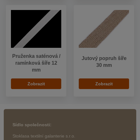
Pruženka saténová /
Jutový popruh šíře
ramínková šíře 12
30 mm
mm
Zobrazit
Zobrazit
Sídlo společnosti:
Stoklasa textilní galanterie s.r.o.