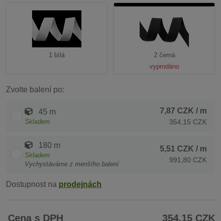
1 bílá
2 černá
vyprodáno
Zvolte balení po:
7,87 CZK
/ m
45 m
Skladem
354,15 CZK
180 m
5,51 CZK
/ m
Skladem
991,80 CZK
Vychystáváme z menšího balení
Dostupnost na
prodejnách
Cena s DPH
354,15 CZK