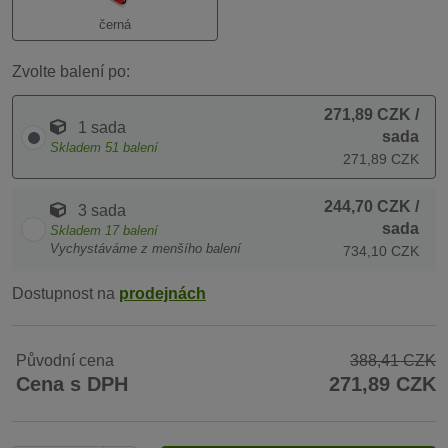
černá
Zvolte balení po:
271,89 CZK
/
1 sada
sada
Skladem
51
balení
271,89 CZK
244,70 CZK
/
3 sada
sada
Skladem
17
balení
Vychystáváme z menšího balení
734,10 CZK
Dostupnost na
prodejnách
Původní cena
388,41 CZK
Cena s DPH
271,89 CZK