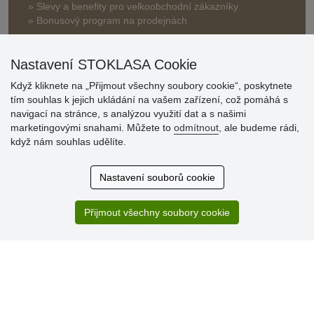
» Slevy a benefity pro velkoobchodní zákazníky
» Bonusový program na prodejnách
Nastavení STOKLASA Cookie
Když kliknete na „Přijmout všechny soubory cookie“, poskytnete
tím souhlas k jejich ukládání na vašem zařízení, což pomáhá s
navigací na stránce, s analýzou využití dat a s našimi
Hodnocení
marketingovými snahami. Můžete to
odmítnout
, ale budeme rádi,
zákazníků
když nám souhlas udělíte.
29.7.2026
Nastavení souborů cookie
Super obchod, kvalitní zboží za slušné ceny. Vřele
doporučuji.
Přijmout všechny soubory cookie
19.7.2026
Sortiment za fajn ceny a hlavně super rychlé dodání. Moc
děkuji!.
» Aktuálně 19084 recenzí
* Recenze neověřujeme