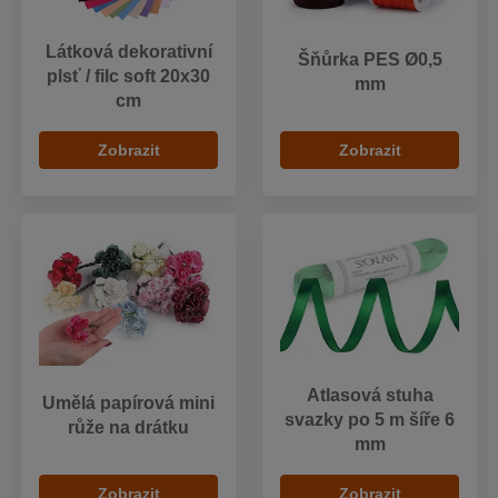
Látková dekorativní
Šňůrka PES Ø0,5
plsť / filc soft 20x30
mm
cm
Zobrazit
Zobrazit
Atlasová stuha
Umělá papírová mini
svazky po 5 m šíře 6
růže na drátku
mm
Zobrazit
Zobrazit