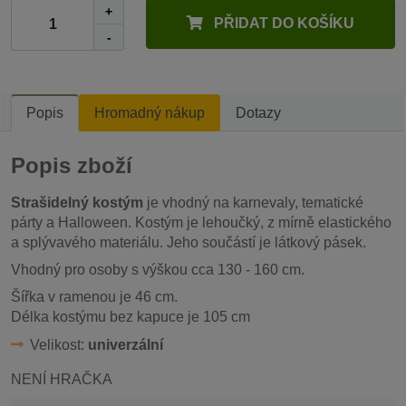
+
PŘIDAT DO KOŠÍKU
-
Popis
Hromadný nákup
Dotazy
Popis zboží
Strašidelný kostým
je vhodný na karnevaly, tematické
párty a Halloween. Kostým je lehoučký, z mírně elastického
a splývavého materiálu. Jeho součástí je látkový pásek.
Vhodný pro osoby s výškou cca 130 - 160 cm.
Šířka v ramenou je 46 cm.
Délka kostýmu bez kapuce je 105 cm
Velikost:
univerzální
NENÍ HRAČKA