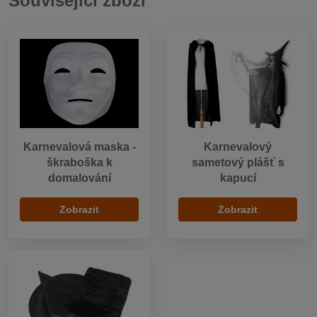
Související zboží
Karnevalová maska -
Karnevalový
škraboška k
sametový plášť s
domalování
kapucí
Zobrazit
Zobrazit