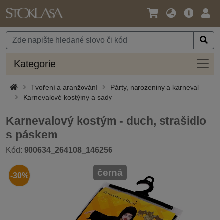
Jazyk
Hlavní
Přihl
/
nabídka
Měna
Kateg
Kategorie
Tvoření a aranžování
Párty, narozeniny a karneval
Karnevalové kostýmy a sady
Karnevalový kostým - duch, strašidlo
s páskem
Kód:
900634_264108_146256
černá
-30%