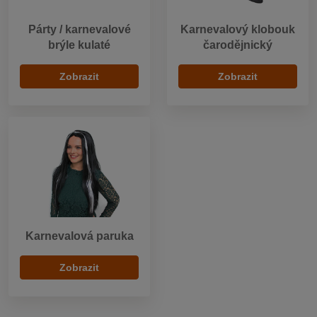
Párty / karnevalové
Karnevalový klobouk
brýle kulaté
čarodějnický
Zobrazit
Zobrazit
Karnevalová paruka
Zobrazit