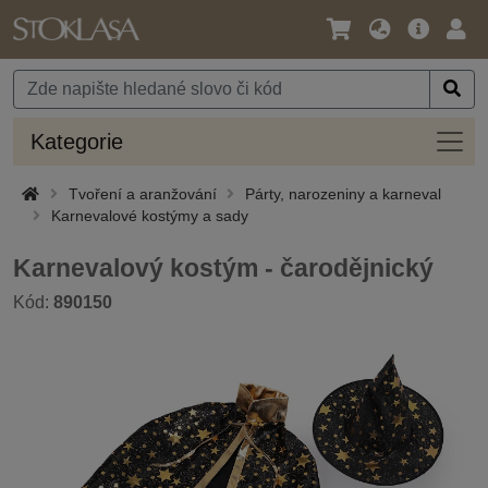
Jazyk
Hlavní
Přihl
/
nabídka
Měna
Kateg
Kategorie
Tvoření a aranžování
Párty, narozeniny a karneval
Karnevalové kostýmy a sady
Karnevalový kostým - čarodějnický
Kód:
890150