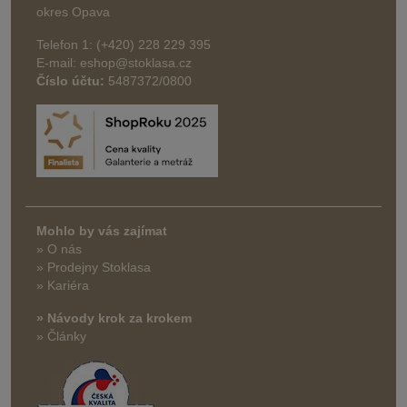
okres Opava
Telefon 1: (+420) 228 229 395
E-mail: eshop@stoklasa.cz
Číslo účtu:
5487372/0800
Mohlo by vás zajímat
» O nás
» Prodejny Stoklasa
» Kariéra
» Návody krok za krokem
» Články