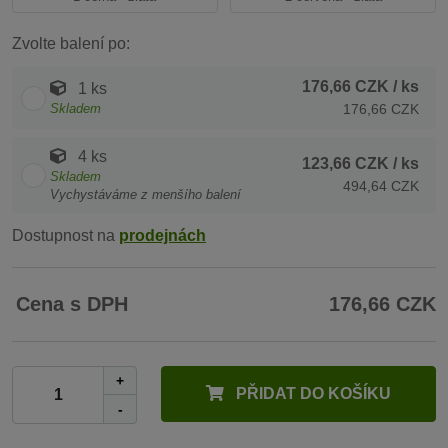
Zvolte balení po:
176,66 CZK
/ ks
1 ks
Skladem
176,66 CZK
4 ks
123,66 CZK
/ ks
Skladem
494,64 CZK
Vychystáváme z menšího balení
Dostupnost na
prodejnách
Cena s DPH
176,66 CZK
+
PŘIDAT DO KOŠÍKU
-