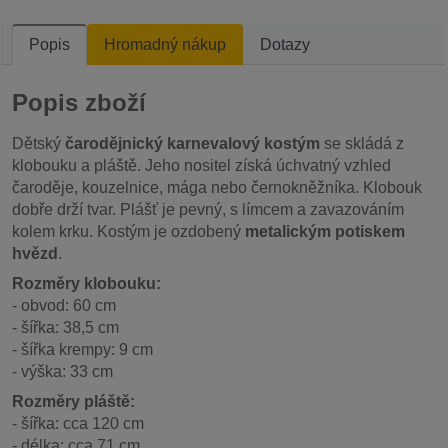
Popis
Hromadný nákup
Dotazy
Popis zboží
Dětský
čarodějnický karnevalový kostým
se skládá z
klobouku a pláště. Jeho nositel získá úchvatný vzhled
čaroděje, kouzelnice, mága nebo černokněžníka. Klobouk
dobře drží tvar. Plášť je pevný, s límcem a zavazováním
kolem krku. Kostým je ozdobený
metalickým potiskem
hvězd
.
Rozměry klobouku:
- obvod: 60 cm
- šířka: 38,5 cm
- šířka krempy: 9 cm
- výška: 33 cm
Rozměry pláště:
- šířka: cca 120 cm
- délka: cca 71 cm