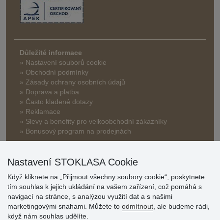
Důležité informace
» Nastavení souborů cookie
» Obchodní podmínky
» Zásady ochrany osobních údajů
» Doprava a platba
» Často kladené dotazy
» Reklamace
» Slevy a benefity pro velkoobchodní zákazníky
» Bonusový program na prodejnách
Nastavení STOKLASA Cookie
Když kliknete na „Přijmout všechny soubory cookie“, poskytnete
tím souhlas k jejich ukládání na vašem zařízení, což pomáhá s
navigací na stránce, s analýzou využití dat a s našimi
Hodnocení
marketingovými snahami. Můžete to
odmítnout
, ale budeme rádi,
zákazníků
když nám souhlas udělíte.