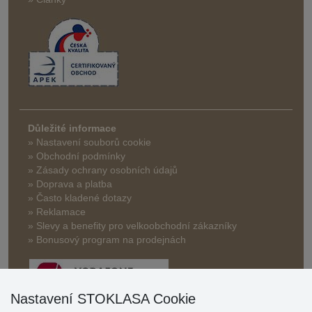
Důležité informace
» Nastavení souborů cookie
» Obchodní podmínky
» Zásady ochrany osobních údajů
» Doprava a platba
» Často kladené dotazy
» Reklamace
» Slevy a benefity pro velkoobchodní zákazníky
» Bonusový program na prodejnách
Nastavení STOKLASA Cookie