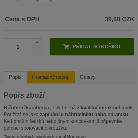
Cena s DPH
39,68 CZK
+
PŘIDAT DO KOŠÍKU
-
Popis
Hromadný nákup
Dotazy
Popis zboží
Bižuterní karabinka
je vyrobená
z kvalitní nerezové oceli
.
Používá se jako
zapínání u náhrdelníků nebo náramků
.
Ke koncům řetízků nebo jiným koncovkám ji připevníte
pomocí spojovacího kroužku.
Tento výrobek neobsahuje těžké kovy.