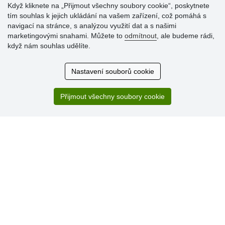
Když kliknete na „Přijmout všechny soubory cookie“, poskytnete
tím souhlas k jejich ukládání na vašem zařízení, což pomáhá s
Hodnocení
navigací na stránce, s analýzou využití dat a s našimi
zákazníků
marketingovými snahami. Můžete to
odmítnout
, ale budeme rádi,
když nám souhlas udělíte.
29.7.2026
Super obchod, kvalitní zboží za slušné ceny. Vřele
Nastavení souborů cookie
doporučuji.
19.7.2026
Přijmout všechny soubory cookie
Sortiment za fajn ceny a hlavně super rychlé dodání. Moc
děkuji!.
» Aktuálně 19084 recenzí
* Recenze neověřujeme