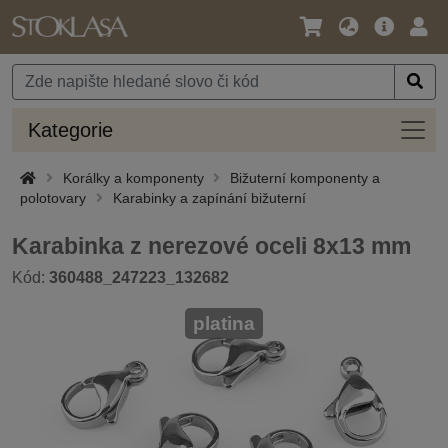
Jazyk
Hlavní
Přihl
/
nabídka
Měna
Kateg
Kategorie
Korálky a komponenty
Bižuterní komponenty a
polotovary
Karabinky a zapínání bižuterní
Karabinka z nerezové oceli 8x13 mm
Kód:
360488_247223_132682
platina