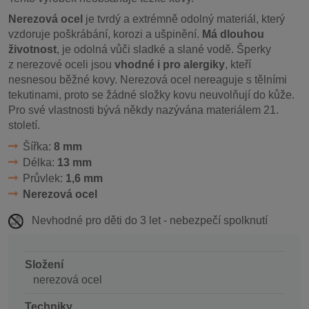
Nerezová ocel
je tvrdý a extrémně odolný materiál, který
vzdoruje poškrábání, korozi a ušpinění.
Má dlouhou
životnost
, je odolná vůči sladké a slané vodě. Šperky
z nerezové oceli jsou
vhodné i pro alergiky
, kteří
nesnesou běžné kovy. Nerezová ocel nereaguje s tělními
tekutinami, proto se žádné složky kovu neuvolňují do kůže.
Pro své vlastnosti bývá někdy nazývána materiálem 21.
století.
Šířka:
8 mm
Délka:
13 mm
Průvlek:
1,6 mm
Nerezová ocel
Nevhodné pro děti do 3 let - nebezpečí spolknutí
Složení
nerezová ocel
Techniky