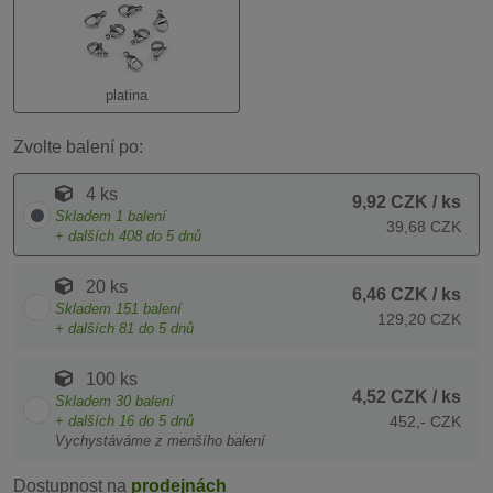
platina
Zvolte balení po:
4 ks
9,92 CZK
/ ks
Skladem
1
balení
39,68 CZK
+ dalších
408
do 5 dnů
20 ks
6,46 CZK
/ ks
Skladem
151
balení
129,20 CZK
+ dalších
81
do 5 dnů
100 ks
4,52 CZK
/ ks
Skladem
30
balení
+ dalších
16
do 5 dnů
452,- CZK
Vychystáváme z menšího balení
Dostupnost na
prodejnách