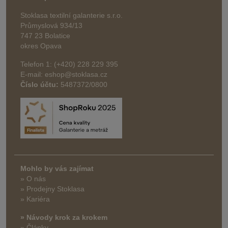
Stoklasa textilní galanterie s.r.o.
Průmyslová 934/13
747 23 Bolatice
okres Opava
Telefon 1: (+420) 228 229 395
E-mail: eshop@stoklasa.cz
Číslo účtu:
5487372/0800
Mohlo by vás zajímat
» O nás
» Prodejny Stoklasa
» Kariéra
» Návody krok za krokem
» Články