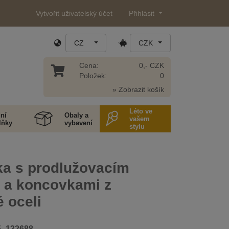
Vytvořit uživatelský účet
Přihlásit
CZ
CZK
Cena:
0,- CZK
Položek:
0
» Zobrazit košík
Léto ve
ní
Obaly a
vašem
lňky
vybavení
stylu
ka s prodlužovacím
m a koncovkami z
 oceli
5_132688