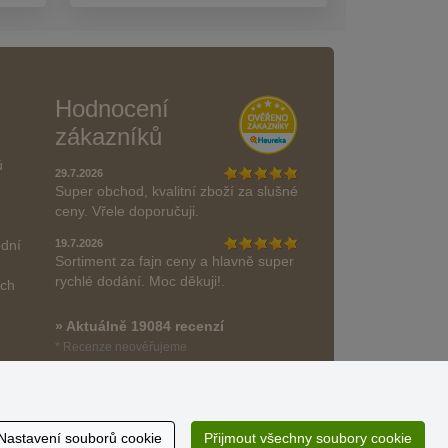
Hodnocení
zákazníků
ů
29.7.2026
Super obchod, kvalitní zboží za slušné
ceny. Vřele doporučuji.
odní
19.7.2026
Sortiment za fajn ceny a hlavně super
rychlé dodání. Moc děkuji!.
ách
» Aktuálně 19084 recenzí
* Recenze neověřujeme
Nastavení souborů cookie
Přijmout všechny soubory cookie