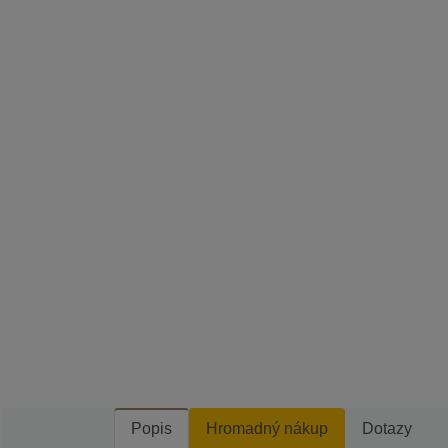
Popis
Hromadný nákup
Dotazy