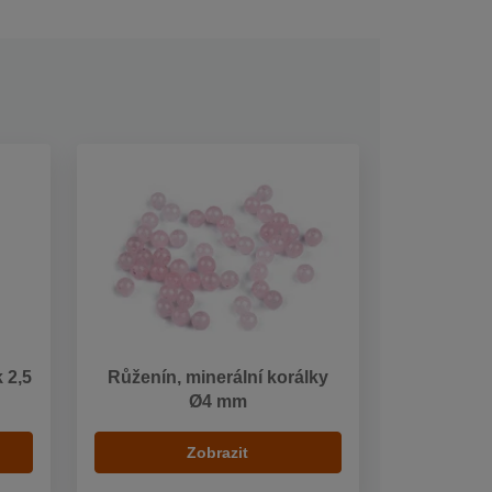
 2,5
Růženín, minerální korálky
Ø4 mm
Zobrazit