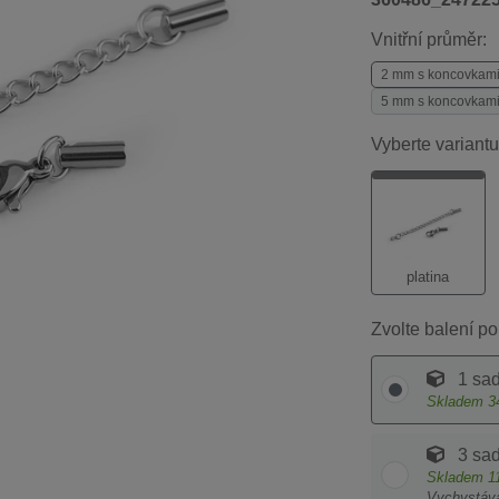
Vnitřní průměr:
2 mm s koncovkami
5 mm s koncovkami
Vyberte variantu
platina
Zvolte balení po
1 sa
Skladem
3
3 sa
Skladem
1
Vychystáv