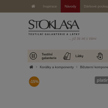
Inspirace
Návody
Dárkové pouka
… již 36 let s Vámi
Textilní
Látky
galanterie
Korálky a komponenty
Bižuterní kompone
plati
-15%