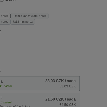
 nerez
2 mm s koncovkami nerez
 nerez
7x12 mm nerez
:
:
33,03 CZK
/ sada
da
41
balení
33,03 CZK
da
21,50 CZK
/ sada
13
balení
64,50 CZK
áme z menšího balení