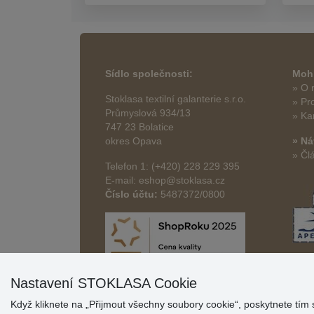
Sídlo společnosti:
Mohl
» O 
Stoklasa textilní galanterie s.r.o.
» Pr
Průmyslová 934/13
» Ka
747 23 Bolatice
okres Opava
» Ná
» Čl
Telefon 1: (+420) 228 229 395
E-mail: eshop@stoklasa.cz
Číslo účtu:
5487372/0800
Nastavení STOKLASA Cookie
Když kliknete na „Přijmout všechny soubory cookie“, poskytnete tím 