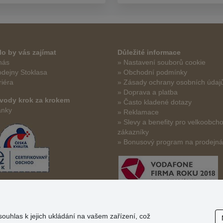
o by vás zajímat
Důležité informace
nás
» Nastavení souborů cookie
odejny Stoklasa
» Obchodní podmínky
riéra
» Zásady ochrany osobních údaj
» Doprava a platba
vody krok za krokem
» Často kladené dotazy
ánky
» Reklamace
» Slevy a benefity pro velkoobch
zákazníky
» Bonusový program na prodejn
souhlas k jejich ukládání na vašem zařízení, což