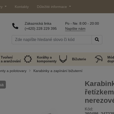
zy
Kontakty
Důležité informace
Zákaznická linka
Po - Ne: 8:00 - 20:00
(+420) 228 229 395
Napište nám
Tvoření
Korálky a
Mód
Bižuterie
a aranžování
komponenty
dop
nty a polotovary
Karabinky a zapínání bižuterní
Karabin
na
řetízke
nerezové
Kód:
360486_24722