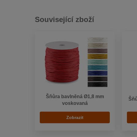
Související zboží
Šňůra bavlněná Ø1,8 mm
Šňů
voskovaná
Zobrazit