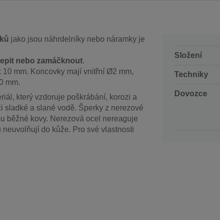
rků
jako jsou náhrdelníky nebo náramky je
Složení
lepit nebo zamáčknout
.
x 10 mm. Koncovky mají vnitřní Ø2 mm,
Techniky
50 mm.
Dovozce
iál, který vzdoruje poškrábání, korozi a
či sladké a slané vodě. Šperky z nerezové
sou běžné kovy. Nerezová ocel nereaguje
u neuvolňují do kůže. Pro své vlastnosti