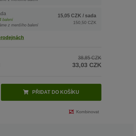
ada
15,05 CZK
/ sada
4
balení
150,50 CZK
áme z menšího balení
prodejnách
38,85 CZK
H
33,03 CZK
PŘIDAT DO KOŠÍKU
Kombinovat