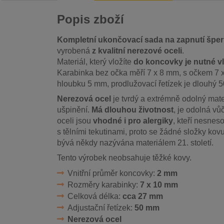
Popis zboží
Kompletní ukončovací sada na zapnutí špe
vyrobená
z kvalitní nerezové oceli
.
Materiál, který vložíte
do koncovky je nutné v
Karabinka bez očka měří 7 x 8 mm, s očkem 7 
hloubku 5 mm, prodlužovací řetízek je dlouhý 
Nerezová ocel
je tvrdý a extrémně odolný mater
ušpinění.
Má dlouhou životnost
, je odolná vů
oceli jsou
vhodné i pro alergiky
, kteří nesne
s tělními tekutinami, proto se žádné složky kov
bývá někdy nazývána materiálem 21. století.
Tento výrobek neobsahuje těžké kovy.
Vnitřní průměr koncovky:
2 mm
Rozměry karabinky:
7 x 10 mm
Celková délka:
cca 27 mm
Adjustační řetízek:
50 mm
Nerezová ocel