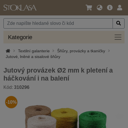
Jazyk
Hlavní
Přihl
/
nabídka
Měna
Kateg
Kategorie
Textilní galanterie
Šňůry, provázky a tkaničky
Jutové, lněné a sisalové šňůry
Jutový provázek Ø2 mm k pletení a
háčkování i na balení
Kód:
310296
-10%