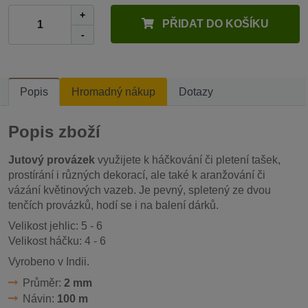
+
PŘIDAT DO KOŠÍKU
-
Popis
Hromadný nákup
Dotazy
Popis zboží
Jutový provázek
využijete k háčkování či pletení tašek,
prostírání i různých dekorací, ale také k aranžování či
vázání květinových vazeb. Je pevný, spletený ze dvou
tenčích provázků, hodí se i na balení dárků.
Velikost jehlic: 5 - 6
Velikost háčku: 4 - 6
Vyrobeno v Indii.
Průměr:
2 mm
Návin:
100 m