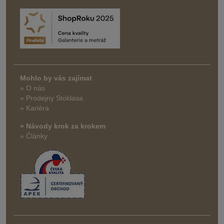
Mohlo by vás zajímat
» O nás
» Prodejny Stoklasa
» Kariéra
» Návody krok za krokem
» Články