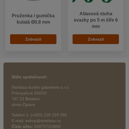
Atlasová stuha
Pruženka / gumička
svazky po 5 m šíře 6
kulatá Ø0,8 mm
mm
Zobrazit
Zobrazit
Sídlo společnosti:
Stoklasa textilní galanterie s.r.o.
Průmyslová 934/13
747 23 Bolatice
okres Opava
Telefon 1: (+420) 228 229 395
E-mail: eshop@stoklasa.cz
Číslo účtu:
5487372/0800