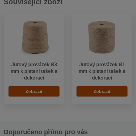
Související zboží
Jutový provázek Ø3
Jutový provázek Ø1
mm k pletení tašek a
mm k pletení tašek a
dekorací
dekorací
Zobrazit
Zobrazit
Doporučeno přímo pro vás