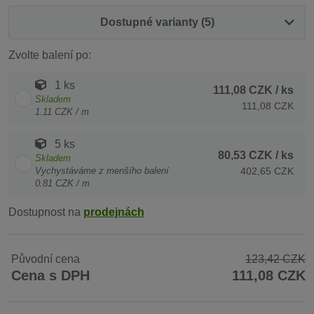
Dostupné varianty (5)
Zvolte balení po:
1 ks
111,08 CZK
/ ks
Skladem
111,08 CZK
1.11 CZK / m
5 ks
80,53 CZK
/ ks
Skladem
Vychystáváme z menšího balení
402,65 CZK
0.81 CZK / m
Dostupnost na
prodejnách
Původní cena
123,42 CZK
Cena s DPH
111,08 CZK