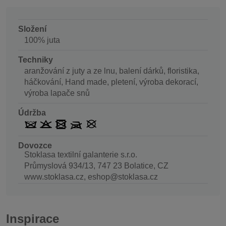
Složení
100% juta
Techniky
aranžování z juty a ze lnu, balení dárků, floristika,
háčkování, Hand made, pletení, výroba dekorací,
výroba lapače snů
Údržba
Dovozce
Stoklasa textilní galanterie s.r.o.
Průmyslová 934/13, 747 23 Bolatice, CZ
www.stoklasa.cz, eshop@stoklasa.cz
Inspirace