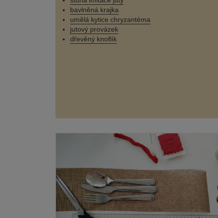
stuha imitace juty
bavlněná krajka
umělá kytice chryzantéma
jutový provázek
dřevěný knoflík