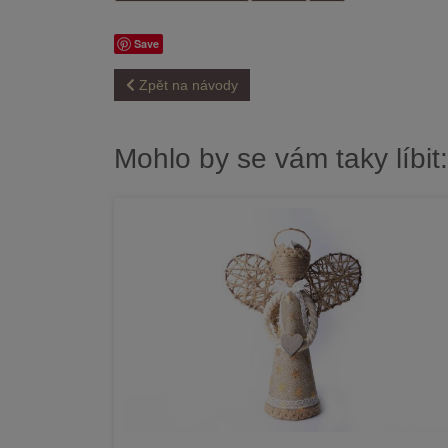
Save
Zpět na návody
Mohlo by se vám taky líbit: