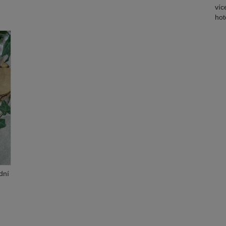
víc
hot
dní