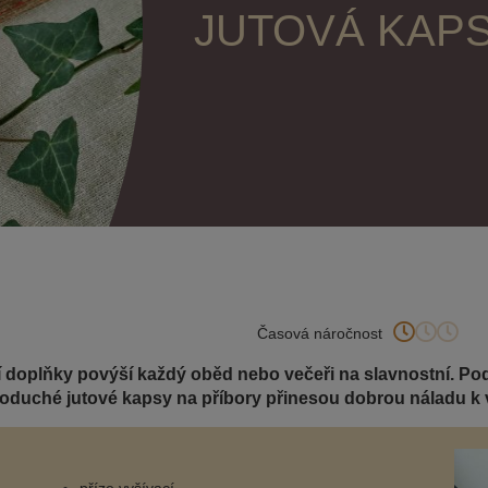
JUTOVÁ KAPS
Časová náročnost
í doplňky povýší každý oběd nebo večeři na slavnostní. Podz
noduché jutové kapsy na příbory přinesou dobrou náladu k v