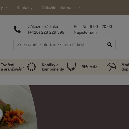
zy
Kontakty
Důležité informace
Zákaznická linka
Po - Ne: 8:00 - 20:00
(+420) 228 229 395
Napište nám
Tvoření
Korálky a
Mód
Bižuterie
a aranžování
komponenty
dop