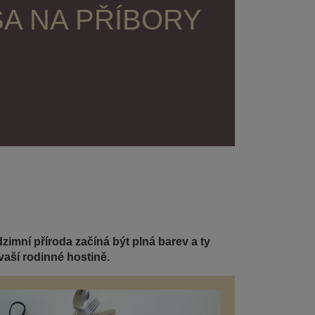
A NA PŘÍBORY
imní příroda začíná být plná barev a ty
aší rodinné hostině.