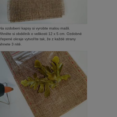
a ozdobení kapsy si vyrobte malou mašli.
řihněte si obdélník o velikosti 12 x 5 cm. Ozdobné
třepené okraje vytvoříte tak, že z každé strany
áhnete 3 nitě.