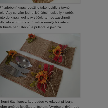
ři zdobení kapsy použijte také lepidlo z tavné
tole. Aby se vám jednotlivé části neslepily k sobě,
ňte do kapsy igelitový sáček, ten po zaschnutí
idla lehce odtrhnete. Z kytice umělých květů si
třihněte pár lístečků a přilepte je jako zá
 horní část kapsy, kde budou vykukovat příbory,
obte umělou kytičkou a lístkem. Vyrobte si dvě nebo