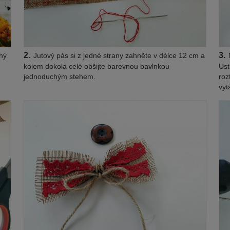
2.
3.
uhý
Jutový pás si z jedné strany zahněte v délce 12 cm a
N
kolem dokola celé obšijte barevnou bavlnkou
Ust
jednoduchým stehem.
roz
vyt