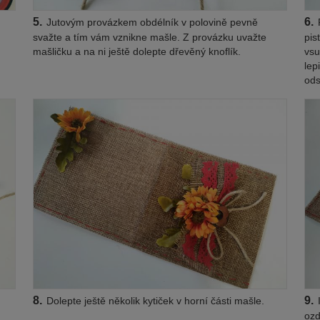
5.
6.
Jutovým provázkem obdélník v polovině pevně
P
svažte a tím vám vznikne mašle. Z provázku uvažte
pis
mašličku a na ni ještě dolepte dřevěný knoflík.
vsu
lep
ods
8.
9.
Dolepte ještě několik kytiček v horní části mašle.
I
ozd