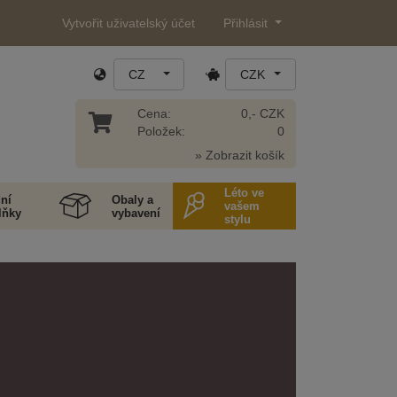
Vytvořit uživatelský účet
Přihlásit
CZ
CZK
Cena:
0,- CZK
Položek:
0
» Zobrazit košík
Léto ve
ní
Obaly a
vašem
lňky
vybavení
stylu