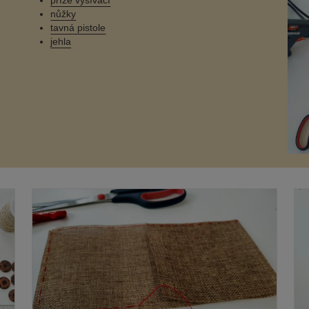
příze vyšívací
nůžky
tavná pistole
jehla