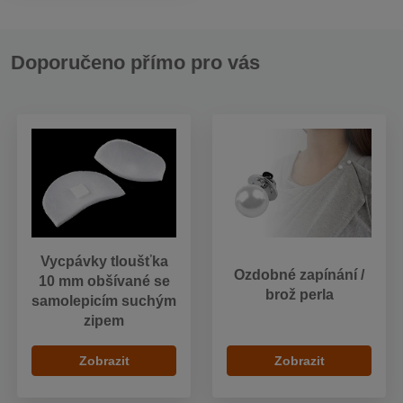
Doporučeno přímo pro vás
Vycpávky tloušťka
Ozdobné zapínání /
10 mm obšívané se
brož perla
samolepicím suchým
zipem
Zobrazit
Zobrazit