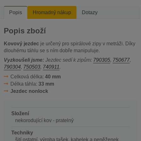
Popis
Hromadný nákup
Dotazy
Popis zboží
Kovový jezdec
je určený pro spirálové zipy v metráži. Díky
dlouhému táhlu se s ním dobře manipuluje.
Vyzkoušeli jsme:
Jezdec sedí k zipům:
790305
,
750677
,
790304
,
750503
,
740911
.
Celková délka:
40 mm
Délka táhla:
33 mm
Jezdec nonlock
Složení
nekorodující kov - pratelný
Techniky
šití ostatní, výroba tašek, kabelek a peněženek