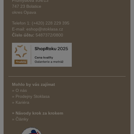
Průmyslová 934/13
747 23 Bolatice
okres Opava
Telefon 1: (+420) 228 229 395
E-mail: eshop@stoklasa.cz
Číslo účtu:
5487372/0800
Mohlo by vás zajímat
» O nás
» Prodejny Stoklasa
» Kariéra
» Návody krok za krokem
» Články