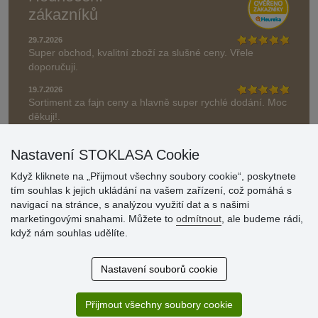
zákazníků
29.7.2026
Super obchod, kvalitní zboží za slušné ceny. Vřele
doporučuji.
19.7.2026
Sortiment za fajn ceny a hlavně super rychlé dodání. Moc
děkuji!.
» Aktuálně 19084 recenzí
Nastavení STOKLASA Cookie
* Recenze neověřujeme
Když kliknete na „Přijmout všechny soubory cookie“, poskytnete
tím souhlas k jejich ukládání na vašem zařízení, což pomáhá s
navigací na stránce, s analýzou využití dat a s našimi
marketingovými snahami. Můžete to
odmítnout
, ale budeme rádi,
když nám souhlas udělíte.
Nastavení souborů cookie
Přijmout všechny soubory cookie