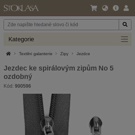
Jazyk
Hlavní
Přihl
/
nabídka
Měna
Kateg
Kategorie
Textilní galanterie
Zipy
Jezdce
Jezdec ke spirálovým zipům No 5
ozdobný
Kód:
900596