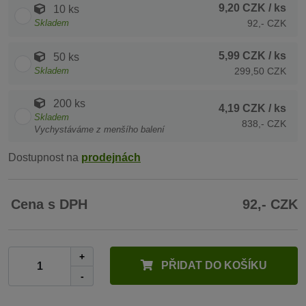
9,20 CZK
/ ks
10 ks
Skladem
92,- CZK
5,99 CZK
/ ks
50 ks
Skladem
299,50 CZK
200 ks
4,19 CZK
/ ks
Skladem
838,- CZK
Vychystáváme z menšího balení
Dostupnost na
prodejnách
Cena s DPH
92,- CZK
+
PŘIDAT DO KOŠÍKU
-