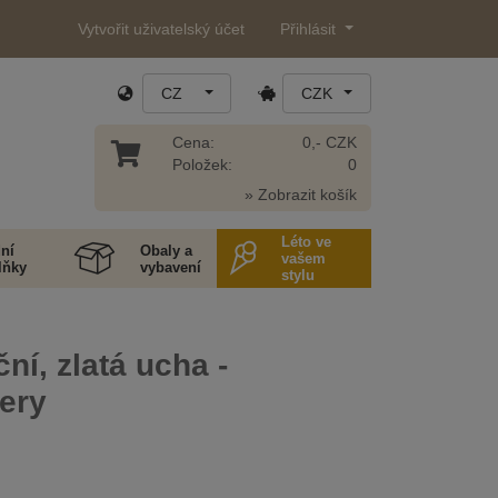
Vytvořit uživatelský účet
Přihlásit
CZ
CZK
Cena:
0,- CZK
Položek:
0
» Zobrazit košík
Léto ve
ní
Obaly a
vašem
lňky
vybavení
stylu
ční, zlatá ucha -
ery