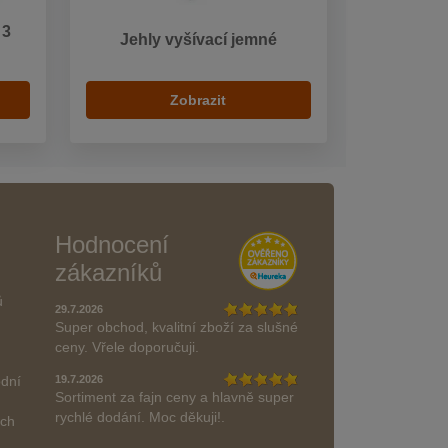
 3
Jehly vyšívací jemné
Zobrazit
Hodnocení
zákazníků
ů
29.7.2026
Super obchod, kvalitní zboží za slušné
ceny. Vřele doporučuji.
odní
19.7.2026
Sortiment za fajn ceny a hlavně super
rychlé dodání. Moc děkuji!.
ách