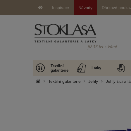
Inspirace
Návody
Dárkové pouka
… již 36 let s Vámi
Textilní
Látky
galanterie
Textilní galanterie
Jehly
Jehly šicí a lá