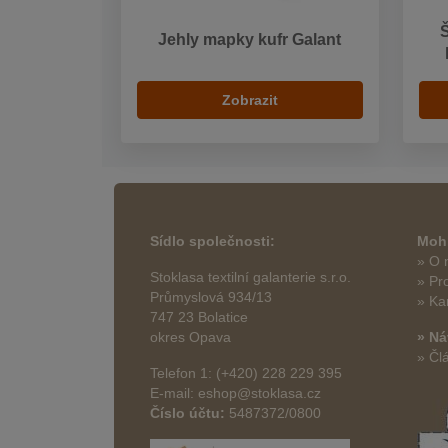
Jehly mapky kufr Galant
Zobrazit
Sídlo společnosti:
Mohl
» O 
Stoklasa textilní galanterie s.r.o.
» Pr
Průmyslová 934/13
» Ka
747 23 Bolatice
okres Opava
» Ná
» Čl
Telefon 1: (+420) 228 229 395
E-mail: eshop@stoklasa.cz
Číslo účtu:
5487372/0800