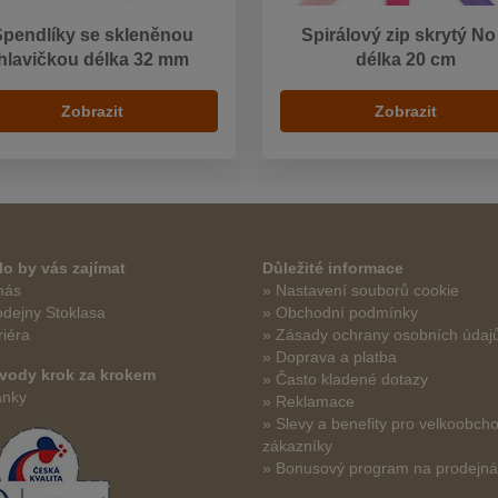
Špendlíky se skleněnou
Spirálový zip skrytý No
hlavičkou délka 32 mm
délka 20 cm
Zobrazit
Zobrazit
o by vás zajímat
Důležité informace
nás
» Nastavení souborů cookie
odejny Stoklasa
» Obchodní podmínky
riéra
» Zásady ochrany osobních údaj
» Doprava a platba
vody krok za krokem
» Často kladené dotazy
ánky
» Reklamace
» Slevy a benefity pro velkoobch
zákazníky
» Bonusový program na prodejn