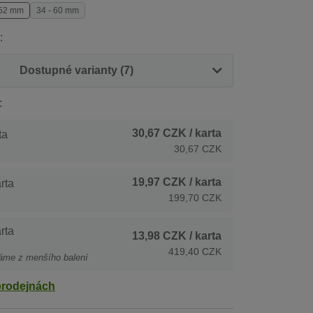
 52 mm
34 - 60 mm
:
Dostupné varianty (7)
:
30,67 CZK
/ karta
ta
30,67 CZK
19,97 CZK
/ karta
rta
199,70 CZK
rta
13,98 CZK
/ karta
419,40 CZK
áme z menšího balení
prodejnách