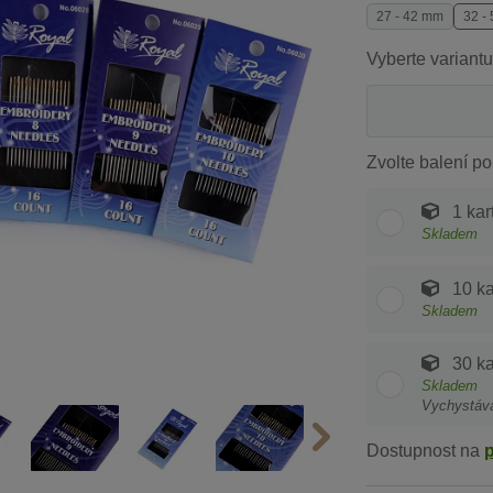
27 - 42 mm
32 -
Vyberte variantu
Zvolte balení po
1 kar
Skladem
10 ka
Skladem
30 ka
Skladem
Vychystáv
Dostupnost na