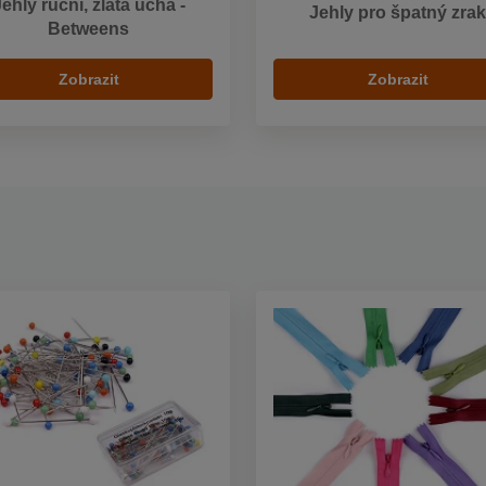
ehly ruční, zlatá ucha -
Jehly pro špatný zrak
Betweens
Zobrazit
Zobrazit