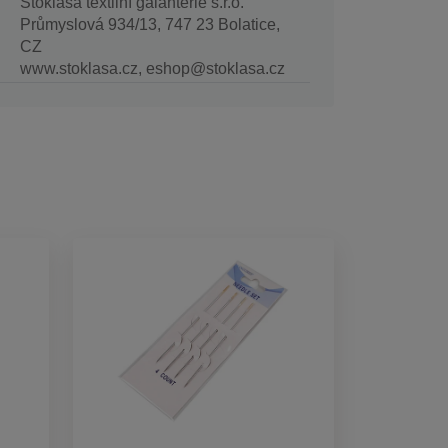
Stoklasa textilní galanterie s.r.o.
Průmyslová 934/13, 747 23 Bolatice,
CZ
www.stoklasa.cz, eshop@stoklasa.cz