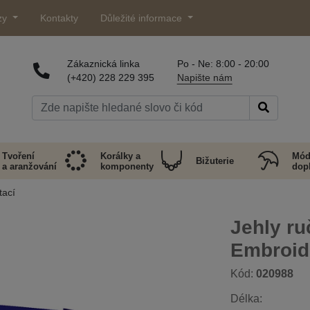
zy
Kontakty
Důležité informace
Zákaznická linka
Po - Ne: 8:00 - 20:00
(+420) 228 229 395
Napište nám
Tvoření
Korálky a
Mód
Bižuterie
a aranžování
komponenty
dop
tací
Jehly ru
Embroid
Kód:
020988
Délka: