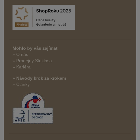
Mohlo by vás zajímat
» O nás
» Prodejny Stoklasa
» Kariéra
» Návody krok za krokem
» Články