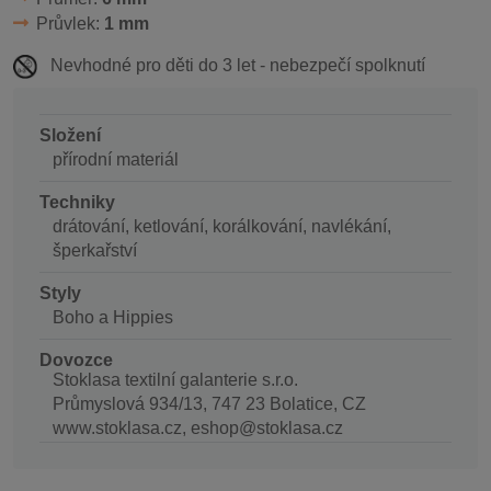
Průvlek:
1 mm
Nevhodné pro děti do 3 let - nebezpečí spolknutí
Složení
přírodní materiál
Techniky
drátování, ketlování, korálkování, navlékání,
šperkařství
Styly
Boho a Hippies
Dovozce
Stoklasa textilní galanterie s.r.o.
Průmyslová 934/13, 747 23 Bolatice, CZ
www.stoklasa.cz, eshop@stoklasa.cz