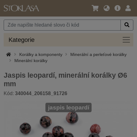
Jazyk
Hlavní
Přihl
/
nabídka
Měna
Kateg
Kategorie
Korálky a komponenty
Minerální a perleťové korálky
Minerální korálky
Jaspis leopardí, minerální korálky Ø6
mm
Kód:
340044_206158_91726
jaspis leopardí