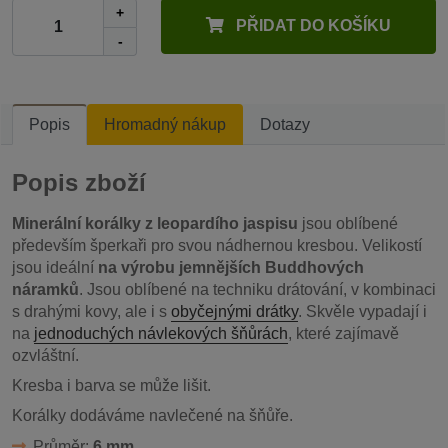
+
PŘIDAT DO KOŠÍKU
-
Popis
Hromadný nákup
Dotazy
Popis zboží
Minerální korálky z leopardího jaspisu
jsou oblíbené
především šperkaři pro svou nádhernou kresbou. Velikostí
jsou ideální
na výrobu jemnějších Buddhových
náramků
. Jsou oblíbené na techniku drátování, v kombinaci
s drahými kovy, ale i s
obyčejnými drátky
. Skvěle vypadají i
na
jednoduchých návlekových šňůrách
, které zajímavě
ozvláštní.
Kresba i barva se může lišit.
Korálky dodáváme navlečené na šňůře.
Průměr:
6 mm