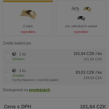
2 zlatá
mix náhodných variant
vyprodáno
vyprodáno
Zvolte balení po:
101,64 CZK
/ ks
1 ks
Skladem
101,64 CZK
3 ks
83,01 CZK
/ ks
Skladem
249,03 CZK
Vychystáváme z menšího balení
Dostupnost na
prodejnách
Cena s DPH
101,64 CZK