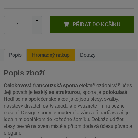
+
PŘIDAT DO KOŠÍKU
-
Popis
Hromadný nákup
Dotazy
Popis zboží
Celokovová francouzská spona
efektně ozdobí váš účes.
Její povrch je
lesklý se strukturou
, spona je
polokulatá
.
Hodí se na společenské akce jako jsou plesy, svatby,
návštěvy divadel, párty apod., ale využijete ji i na běžné
nošení. Design spony je moderní a zároveň nadčasový, je
ideálním doplňkem do každého šatníku. Dokáže udržet
vlasy pevně na svém místě a přitom dodává účesu půvab a
eleganci.