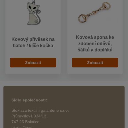
Kovová spona ke
Kovový přívěsek na
zdobení oděvů,
batoh / klíče kočka
šátků a doplňků
Zobrazit
Zobrazit
Sídlo společnosti:
Stoklasa textilní galanterie s.r.o.
Průmyslová 934/13
747 23 Bolatice
okres Opava