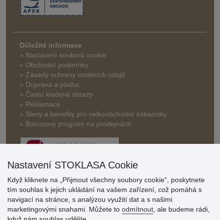
Důležité informace
» Nastavení souborů cookie
» Obchodní podmínky
» Zásady ochrany osobních údajů
» Doprava a platba
» Často kladené dotazy
» Reklamace
» Slevy a benefity pro velkoobchodní zákazníky
» Bonusový program na prodejnách
Nastavení STOKLASA Cookie
Když kliknete na „Přijmout všechny soubory cookie“, poskytnete
tím souhlas k jejich ukládání na vašem zařízení, což pomáhá s
Hodnocení
navigací na stránce, s analýzou využití dat a s našimi
zákazníků
marketingovými snahami. Můžete to
odmítnout
, ale budeme rádi,
když nám souhlas udělíte.