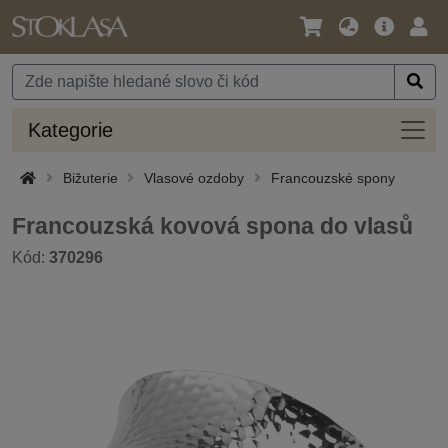
Jazyk
Hlavní
Přihl
/
nabídka
Měna
Kateg
Kategorie
Bižuterie
Vlasové ozdoby
Francouzské spony
Francouzská kovová spona do vlasů
Kód:
370296