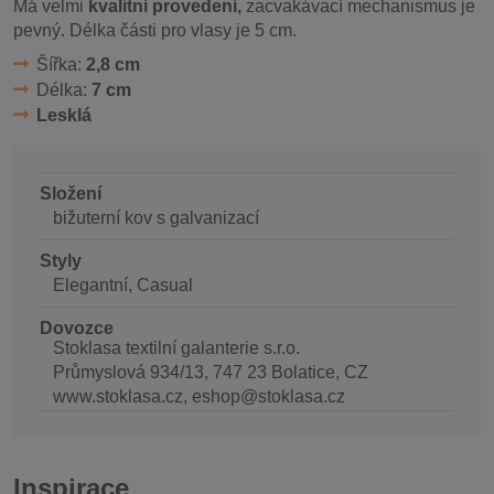
Má velmi
kvalitní provedení,
zacvakávací mechanismus je
pevný. Délka části pro vlasy je 5 cm.
Šířka:
2,8 cm
Délka:
7 cm
Lesklá
Složení
bižuterní kov s galvanizací
Styly
Elegantní, Casual
Dovozce
Stoklasa textilní galanterie s.r.o.
Průmyslová 934/13, 747 23 Bolatice, CZ
www.stoklasa.cz, eshop@stoklasa.cz
Inspirace